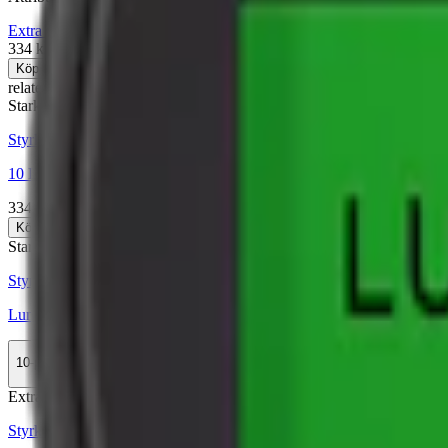
Extra Stark
Large
Lundgrens
Snus
Vit Portion
334 kr
Köp
relaterade produkter
Stark
Styrka Stark · Large
10 Lundgrens Vit Stark + 1 Skugga Stark
334 kr
Köp
Stark
Styrka Stark · Large
Lundgrens Norrland Stark
10-pack
329,90 kr
Köp
Extra Stark
Styrka Extra Stark · Large