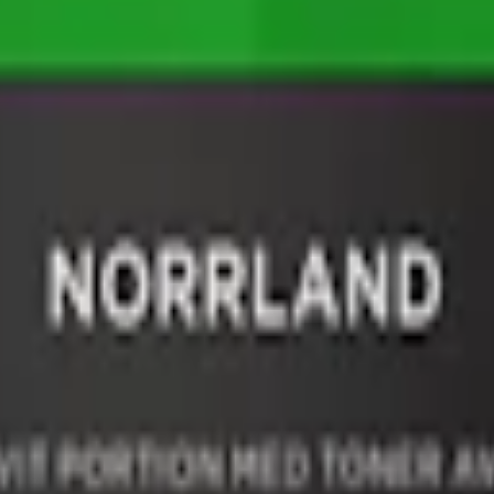
m 24 timmar på vardagar.