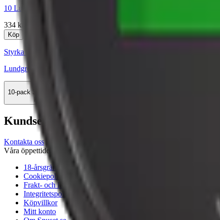
10 Lundgrens Skåne Stark + 1 Aros Frostnatt
334 kr
Köp
Styrka Normal · Large
Lundgrens Norrland
10-pack
329,90 kr
Köp
Kundservice
Kontakta oss
Våra öppettider är: Alla dagar 08:00 - 18:00 Vi svarar vanligtvis ino
18-årsgräns
Cookiepolicy
Frakt- och leveransvillkor
Integritetspolicy
Köpvillkor
Mitt konto