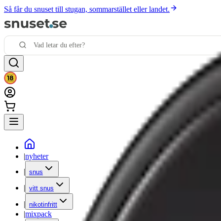
Så får du snuset till stugan, sommarstället eller landet.
|
nyheter
|
snus
|
vitt snus
|
nikotinfritt
|
mixpack