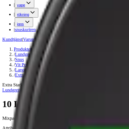
|
vape
|
rökning
|
iqos
|
snuskuriren
Kundtjänst
|
Varumärken
Produkter
/
Lundgrens
/
Snus
/
Vit Portion
/
Large
/
Extra Stark
Extra Stark
Lundgrens
10 Lundgrens Norrland Stark + 
Mixpack av Lundgrens Norrland Stark och Lundgrens Koster Stark. Inn
Attribut