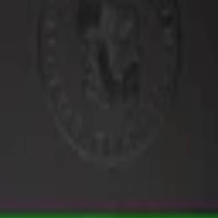
1 Koster Stark
ehåller 12,8-15,1 mg nikotin per prilla.