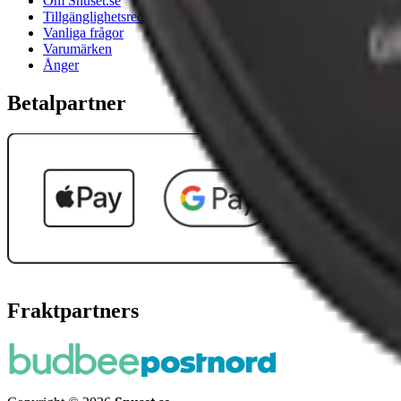
Om Snuset.se
Tillgänglighetsredogörelse
Vanliga frågor
Varumärken
Ånger
Betalpartner
Fraktpartners