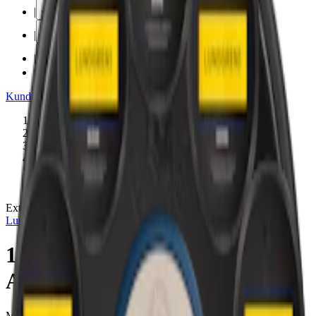
|
vape
|
rökning
|
iqos
|
snuskuriren
Kundtjänst
|
Varumärken
Produkter
/
Lundgrens
/
Snus
/
Vit Portion
/
Large
/
Extra Stark
Extra Stark
Lundgrens
10 Lundgrens Skåne Stark + 1
Aros Frostnatt
Mixpack av Lundgrens Skåne Stark och Lundgrens Aros Frostnatt.