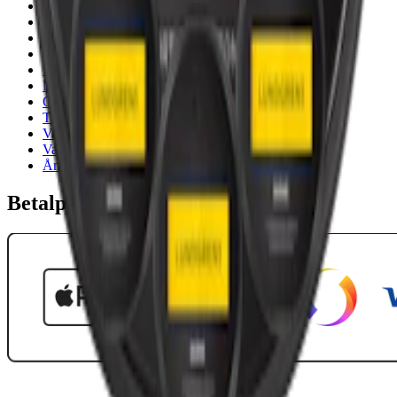
18-årsgräns
Cookiepolicy
Frakt- och leveransvillkor
Integritetspolicy
Köpvillkor
Mitt konto
Om Snuset.se
Tillgänglighetsredogörelse
Vanliga frågor
Varumärken
Ånger
Betalpartner