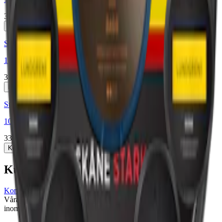
334 kr
Köp
Styrka Normal · Large
10 Lundgrens Vit + 1 Aros Skugga
334 kr
Köp
Styrka Normal · Large
10 Lundgrens Skåne + 1 Aros Dagg
334 kr
Köp
Kundservice
Kontakta oss
Våra öppettider är: Alla dagar 08:00 - 18:00 Vi svarar vanligtvis
inom 24 timmar på vardagar.