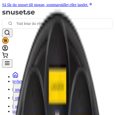
Så får du snuset till stugan, sommarstället eller landet.
|
nyheter
|
snus
|
vitt snus
|
nikotinfritt
|
mixpack