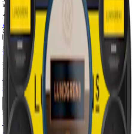
Innehåller 10-15 mg nikotin per prilla.
Attribut
Extra Stark
Large
Lundgrens
Snus
Vit Portion
334 kr
Köp
Du kan läsa mer om Skåne Stark
här
och Lundgrens Aros Frostnatt
här
.
relaterade produkter
Stark
Styrka Stark · Large
Lundgrens Skåne Stark
10-pack
329,90 kr
Köp
Extra Stark
Styrka Extra Stark · Large
10 Lundgrens Norrland Stark + 1 Koster Stark