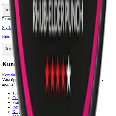
10-pack
299,90 kr
Köp
Extra Stark
Styrka Extra Stark · Slim
Björn Rhubarb-Elder Punch 4
10-pack
299,50 kr
Köp
Kundservice
Kontakta oss
Våra öppettider är: Alla dagar 08:00 - 18:00 Vi svarar vanligtvis
inom 24 timmar på vardagar.
18-årsgräns
Cookiepolicy
Frakt- och leveransvillkor
Integritetspolicy
Köpvillkor