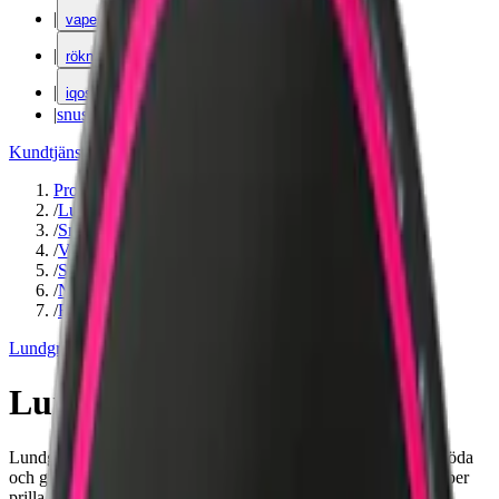
|
vape
|
rökning
|
iqos
|
snuskuriren
Kundtjänst
|
Varumärken
Produkter
/
Lundgrens
/
Snus
/
Vit Portion
/
Slim
/
Normal
/
Frukt
Lundgrens
Lundgrens Österlen Slim
Lundgrens Österlen Slim Vit är ett fruktigt snus med smak av röda
och gula äpplen. Slim prilla och normal nikotinstyrka på 7 mg per
prilla.