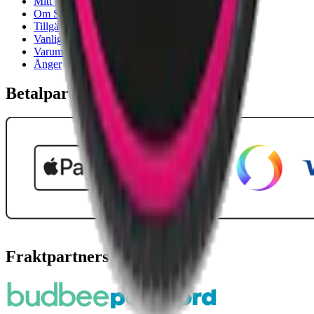
Mitt konto
Om Snuset.se
Tillgänglighetsredogörelse
Vanliga frågor
Varumärken
Ånger
Betalpartner
Fraktpartners