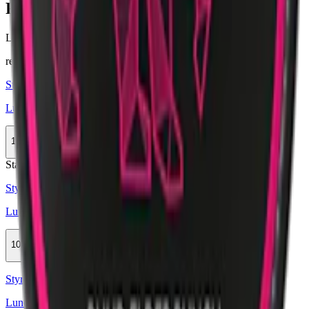
Färskt snus
Läs mer om hur du förvarar Lundgrens Österlen Slim
här
relaterade produkter
Styrka Normal · Slim
Lundgrens Skåne Slim
10-pack
329,90 kr
Köp
Stark
Styrka Stark · Large
Lundgrens Höståker
10-pack
299,90 kr
Köp
Styrka Normal · Slim
Lundgrens Tjäle