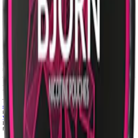
Varje dosa innehåller 22 prillor med en vikt på 0,7 gram per prilla
och en normal styrka på under 10 mg nikotin per prilla.
Den något torrare prillan ger ett snus som rinner mindre och prillans
påse är perforerad för en bättre smak-release utan ökad rinnighet.
Innehållet består av tobak, vatten, salt, natriumkarbonat,
propylenglykol, salmiak, lakrits samt aromer.
Smaken av röda och gula äpplen ger en rik och mångfacetterad
upplevelse med en komplex och rik sötma som påminner om
nyskördade, solmogna äpplen. Den syrliga karaktären ger en
uppfriskande kontrast till sötman och bidrar till en balanserad
smakupplevelse.
Information om varumärket Lundgrens
Tillverkat av
Fiedler & Lundgren
och ägt av BAT, står Lundgrens
snus
för traditionellt svenskt hantverk med en modern twist. Med
innovationer som FlexLock™ och smaker som
Lundgrens
Västkusten
,
Lundgrens Skåne
och
Lundgrens Mörk
fortsätter
Lundgrens att sätta nya standarder inom svenskt snus. Lundgrens
finns både som brunt och
vitt snus
.