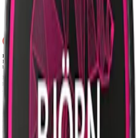
Styrka
:
normalstarkt snus
Format/storlek:
slim portion
Smak:
bär/hjortron
Ej för personer under 18 år.
Lundgrens Österlen Slim innehåller nikotin som är ett mycket
beroendeframkallande ämne.
Ingredienser:
tobak, vatten, salt, natriumkarbonat (E500),
propylenglykol (E1520), salmiak, lakrits samt aromer.
Om Lundgrens Österlen Slim
Lundgrens Österlen Slim är ett välbalanserat och fruktigt snus med
smak av av röda och gula äpplen. Denna white portion kommer i en
slim-prilla som är något smalare än original portion, vilket ger en
optimerad och mer diskret passform.