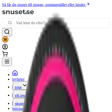
Så får du snuset till stugan, sommarstället eller landet.
|
nyheter
|
snus
|
vitt snus
|
nikotinfritt
|
mixpack