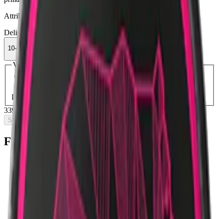
Attribut
Delisted
Frukt
Lundgrens
Normal
Slim
Snus
Vit Portion
10-pack
339,90 kr
Slut i lager
Välj antal dosor
1-pack
38,90 kr
38,90 kr
/st
10-pack
339,90 kr
33,99 kr
/st
30-pack
1 013,70 kr
33,79 kr
/st
50-
pack
1 674,50 kr
33,49 kr
/st
339,90 kr
/
10-pack
Slut i lager
Fakta om Lundgrens Österlen Slim
Varumärke:
Lundgrens
Tillverkare:
Fiedler & Lundgren
(
BAT
)
Snustyp:
white portion / vit portionssnus
Torrhet:
torr