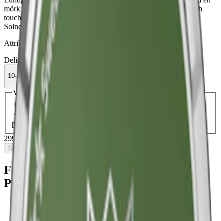
mörk och rökig tobakssmak, subtila toner av läder och en fräsch
touch av bergamott. Limited edition 2023. OBS! Lundgrens
Solnedgång har utgått och går inte längre att beställa.
Attribut
Delisted
Large
Lundgrens
Normal
Snus
Traditionell
Vit Portion
10-pack
299,90 kr
Slut i lager
Välj antal dosor
1-pack
34,90 kr
34,90 kr
/st
10-pack
299,90 kr
29,99 kr
/st
30-pack
893,70 kr
29,79 kr
/st
50-
pack
1 474,50 kr
29,49 kr
/st
299,90 kr
/
10-pack
Slut i lager
Fakta om Lundgrens Solnedgång Vit
Portion
Varumärke:
Lundgrens
Tillverkare:
Fiedler & Lundgren
(
BAT
)