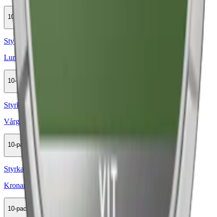
10-pack
309,90 kr
Köp
Styrka Normal · Large
Lundgrens Original Portion
10-pack
309,90 kr
Köp
Styrka Normal · Large
Vårgårda Rustik Vit Portion
10-pack
364,50 kr
Köp
Styrka Normal · Large
Kronan Vit Portion
10-pack
279,90 kr
Köp