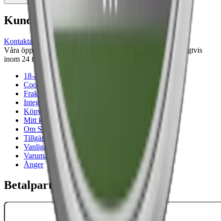
Kundservice
Kontakta oss
Våra öppettider är: Alla dagar 08:00 - 18:00 Vi svarar vanligtvis
inom 24 timmar på vardagar.
18-årsgräns
Cookiepolicy
Frakt- och leveransvillkor
Integritetspolicy
Köpvillkor
Mitt konto
Om Snuset.se
Tillgänglighetsredogörelse
Vanliga frågor
Varumärken
Ånger
Betalpartner