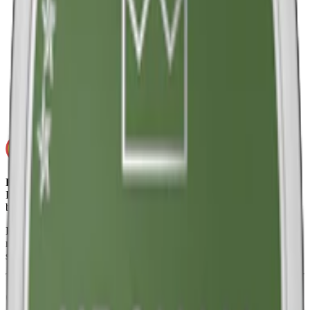
Snustyp:
white portion / vit portionssnus
Torrhet:
torr
Styrka
:
normalstarkt snus
Format/storlek:
original
Smak:
tobak
/
citrus
/röksmak
Ej för personer under 18 år.
Lundgrens Solnedgång innehåller nikotin som är ett mycket
beroendeframkallande ämne.
Ingredienser:
tobak, vatten, salt, natriumkarbonat (E500,
natriumkarbonater), propylenglykol (E1520, propylenglykol),
salmiak, lakrits samt aromer (däribland rökarom).
Om Lundgrens Solnedgång