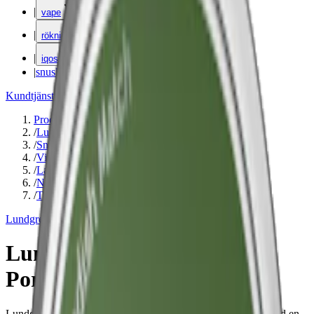
|
vape
|
rökning
|
iqos
|
snuskuriren
Kundtjänst
|
Varumärken
Produkter
/
Lundgrens
/
Snus
/
Vit Portion
/
Large
/
Normal
/
Traditionell
Lundgrens
Lundgrens Solnedgång Vit
Portion
Lundgrens Solnedgång Vit Portion är ett normalstarkt snus med en