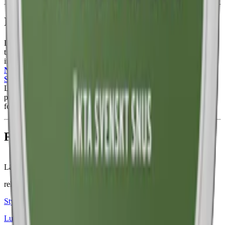
Information om varumärket Lundgrens
Lundgrens – är en smakresa genom Sverige. Lundgrens snus,
tillverkat av
Fiedler & Lundgren
och ägt av
BAT
, är ett snus
inspirerad av Sveriges skogar och hav. Med
snus
som
Lundgrens
Norrland
, präglad av granskott och fjällblommor, och
Lundgrens
Skärgården
, som fångar essensen av vildhallon, erbjuder
Lundgrens en unik upplevelse. Med innovativa lösningar som
perforerade prillor och vitt snus i stora prillor,
Lundgrens Mörk
,
fortsätter Lundgrens utveckla det svenska snuset.
Färskt vitt snus
Läs mer om hur du förvarar Lundgrens Solnedgång
här
relaterade produkter
Styrka Normal · Large
Lundgrens Vit Portion