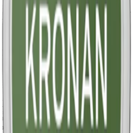
Lundgrens Solnedgång ett normalstarkt snus med en unik och
spännande smak. Denna limited edition är skapad av Master Blender
Johan Gustafson och lanserades i en mycket begränsad upplaga i
september 2023.
Smaken av Lundgrens Solnedgång tar dig tillbaka till traditionella
tobakssmaker med sin mörka och rökiga tobakssmak. De soltorkade
bladen ger en rik och fyllig smak, med en tyngd som påminner om
en lägereld. En ny men ändå traditionell smak. För att ge smaken en
extra dimension har Lundgrens Solnedgång White Portion subtila
toner av läder. Lädersmaken är inte överväldigande, men tillräckligt
framstående för att lägga märke till den.
För att balansera de tyngre smakerna av tobak och läder har
Lundgrens Solnedgång White Portion även en touch av bergamott.
Lundgrens Solnedgång White Portion kommer i en normalstor prilla
med den typiska perforerade prillan från Lundgrens.
Varje prilla väger 0,8 gram och varje dosa innehåller 22 prillor,
vilket ger en totalvikt på 17,6 gram. Prillan har en torrare yta och en
fuktigare innehåll men en nikotinstyrka på 8 milligram nikotin per
prilla.
Lundgrens
finns också som
vitt snus
.