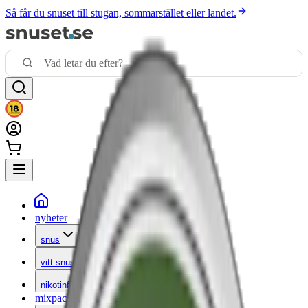
Så får du snuset till stugan, sommarstället eller landet.
|
nyheter
|
snus
|
vitt snus
|
nikotinfritt
|
mixpack