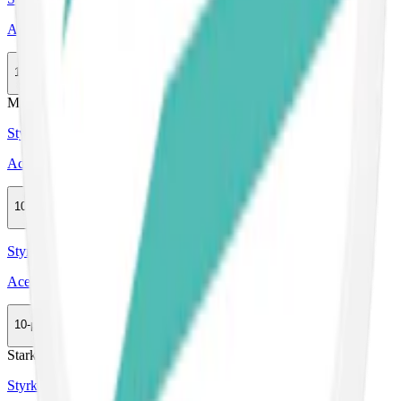
Ace Cool Mint
10-pack
369,50 kr
Köp
Mild
Styrka Mild · Slim
Ace Cool Mint Low
10-pack
369,50 kr
Köp
Styrka Normal · Slim
Ace Spearmint
10-pack
369,50 kr
Köp
Stark
Styrka Stark · Slim