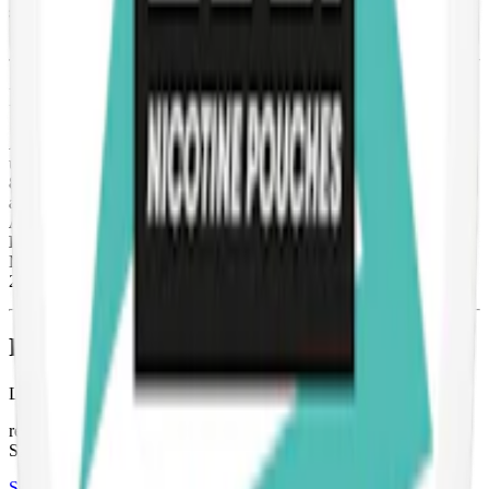
smaker och styrkor. Ännu fler varianter hittar du hos Ministry of
Snus Ace, bland annat två
milda tobaksfria prillor
.
Information om varumärket Ace X
Ace X, systervarumärket till
Ace
, är ett starkare
vitt snus
med flera
unika smaker. Med sina starkare prillor prillor, som sträcker sig från
8 till dryga 11 mg nikotin per prilla, är Ace X framtaget för
användare som vill ha det lilla extra. Med unika smaker som
Red
Apple Cinnamon
(röda äpplen och kanel) och
Guarana Chili
Boost
har Ace X något av en särställning. Ace X tillverkas av
Ministry of Snus, en del av
Scandinavian Tobacco Group
sedan
2024.
Färskt vitt snus
Läs mer om hur du förvarar Ace X Cool Mint
här
relaterade produkter
Stark
Styrka Stark · Slim