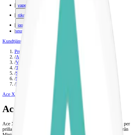
|
vape
|
rökning
|
iqos
|
snuskuriren
Kundtjänst
|
Varumärken
Produkter
/
Ace X
/
Vitt snus
/
Torr Portion
/
Slim
/
Normal
/
Mint
Ace X
Ace X Cool Mint
Ace X Cool Mint med kylande smak av mint och 8 mg. nikotin per
prilla. Normalstarkt vitt snus med med mintsmak i slim-format från
Ministry of Snus.