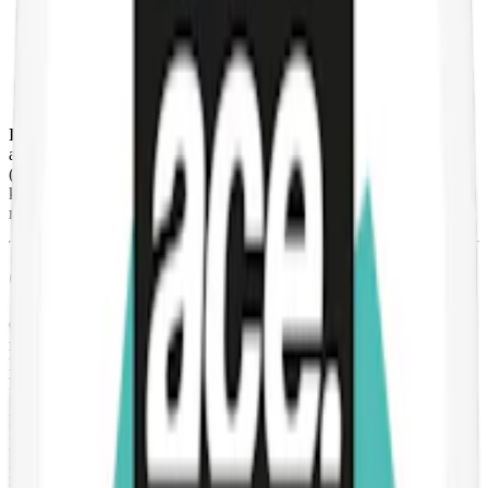
Styrka
:
normalstarkt vitt snus
Format/storlek:
slim
Smak:
mint
Ingredienser:
fibrer, sötningsmedel (E968, erytritol), xylitol,
aromer, surhetsreglerande medel (E500, soda) förtjockningsmedel
(E401, natriumalginat), sötningsmedel (E959, neohesperidin dc),
koksalt, konserveringsmedel (E202, kaliumsorbat) samt vatten och
nikotin.
Om Ace X Cool Mint
Cool Mint har en kylande smakkombination av pepparmynta och
mint. Nikotinhalten är 8 mg. nikotin per prilla vilket gör Ace X Cool
Mint till ett normalstarkt vitt snus. Formatet på prillorna är slim och
har en snabb smak- och nikotin-release.
En dosa Ace X Cool Mint innehåller 10 gram vitt snus och 20
prillor. Varje prilla väger 500 mg. vilket är lite lättare än en
genomsnittlig tobaksfri prilla. Dosan innehåller totalt 160 mg.
nikotin. Utöver denna kalla mint-prilla finns
Ace X
i ytterligare två