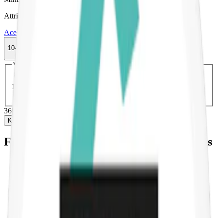
Attribut
Ace X
Mint
Normal
Slim
Torr Portion
Vitt snus
10-pack
369,50 kr
Köp
Välj antal dosor
1-pack
41,90 kr
41,90 kr
/st
5-pack
184,50 kr
36,90 kr
/st
10-pack
369,50 kr
36,95 kr
/st
30-pack
1 084,80 kr
36,16 kr
/st
50-pack
1 749 kr
34,98 kr
/st
369,50 kr
/
10-pack
Köp
Fakta om Ace X Cool Mint Slim Vitt Snus
Varumärke:
Ace X
Tillverkare:
Ministry of Snus
Snustyp:
vitt snus utan tobak
Torrhet:
normal