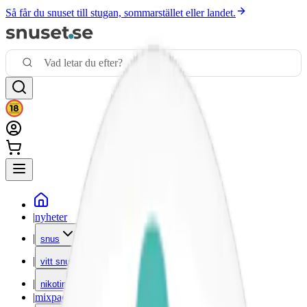
Så får du snuset till stugan, sommarstället eller landet.
|
nyheter
|
snus
|
vitt snus
|
nikotinfritt
|
mixpack