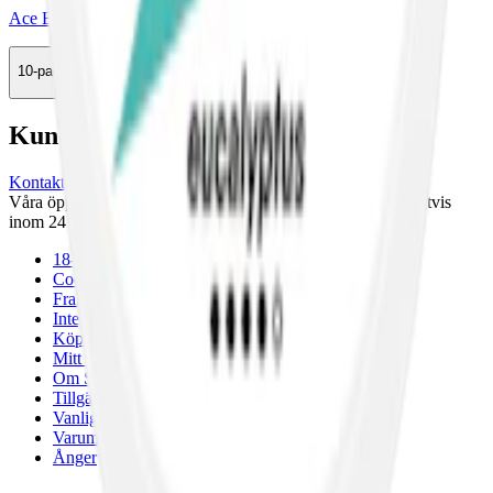
Ace Eucalyptus
10-pack
369,50 kr
Köp
Kundservice
Kontakta oss
Våra öppettider är: Alla dagar 08:00 - 18:00 Vi svarar vanligtvis
inom 24 timmar på vardagar.
18-årsgräns
Cookiepolicy
Frakt- och leveransvillkor
Integritetspolicy
Köpvillkor
Mitt konto
Om Snuset.se
Tillgänglighetsredogörelse
Vanliga frågor
Varumärken
Ånger