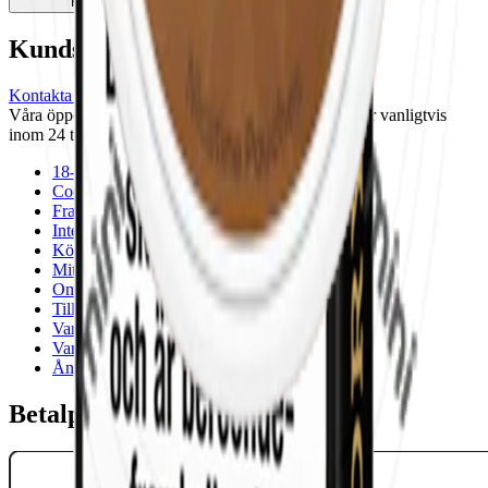
Köp
Kundservice
Kontakta oss
Våra öppettider är: Alla dagar 08:00 - 18:00 Vi svarar vanligtvis
inom 24 timmar på vardagar.
18-årsgräns
Cookiepolicy
Frakt- och leveransvillkor
Integritetspolicy
Köpvillkor
Mitt konto
Om Snuset.se
Tillgänglighetsredogörelse
Vanliga frågor
Varumärken
Ånger
Betalpartner