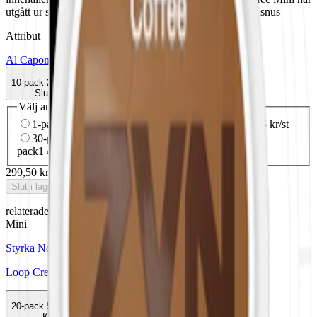
utgått ur sortimentet. Här kan du läsa mer om Al Capone snus
Attribut
Al Capone
Delisted
Extra Stark
Kaffe
Mini
Snus
Vit Portion
10-pack
299,50 kr
Slut i lager
Välj antal dosor
1-pack
37,90 kr
37,90 kr
/st
10-pack
299,50 kr
29,95 kr
/st
30-pack
892,50 kr
29,75 kr
/st
50-
pack
1 472,50 kr
29,45 kr
/st
299,50 kr
/
10-pack
Slut i lager
relaterade produkter
Mini
Styrka Normal · Mini
Loop Creamy Cappuccino Mini 2
20-pack
598 kr
Köp