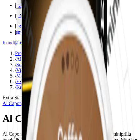
|
vape
|
rökning
|
iqos
|
snuskuriren
Kundtjänst
|
Varumärken
Produkter
/
Al Capone
/
Snus
/
Vit Portion
/
Mini
/
Extra Stark
/
Kaffe
Extra Stark
Mini
Al Capone
Al Capone Coffee Mini
Al Capone Coffee Mini smak av kaffe. Detta snus med miniprilla
innehåller både nikotin och tobak. OBS! Al Capone Coffee Mini har