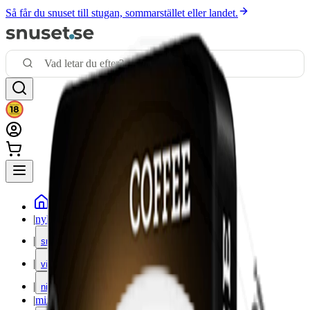
Så får du snuset till stugan, sommarstället eller landet.
|
nyheter
|
snus
|
vitt snus
|
nikotinfritt
|
mixpack