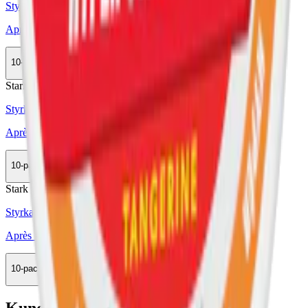
Styrka Normal · Slim
Après No.10 Tangerine Spritz
10-pack
279,90 kr
Köp
Stark
Styrka Stark · Slim
Après No.9 Cactus Lime Hypèr Strong
10-pack
285,50 kr
Köp
Stark
Styrka Stark · Slim
Après No.10 Tangerine Spritz Hypèr Strong
10-pack
279,90 kr
Köp