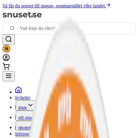
Så får du snuset till stugan, sommarstället eller landet.
|
nyheter
|
snus
|
vitt snus
|
nikotinfritt
|
mixpack