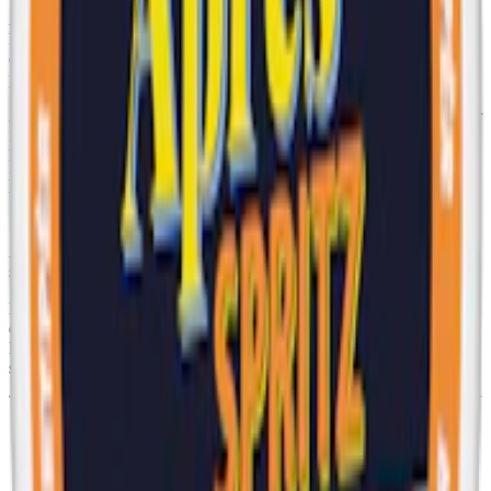
Après No.3 Lemon Curd Slim tillverkas i Stockholm. Den
kännetecknas av en söt-syrlig citrussmak, i slimmade prillor som är
cirka 50% större än miniversionerna. 20 snus i varje dosa där en
prilla väger 0,55 gram.
Après No.3 Lemon Curd är verkligen ett unikt
vitt snus
. Smaken har
inspirerats av den klassiska Brittiska produkten Lemon Curd som
har en uppfriskande syrlighet från färska citroner balanseras med en
mild sötma, medan en krämig textur och smak erhålls tack vare
tillsättning av smör och ägg.
Snusets format - fuktig inuti och torrare på utsidan – säkerställer att
Après Lemon Curd får en varaktig frisättning av både nikotin och
smak, samtidigt som det minimerar rinnande.
Namnet 'Après' härrör från det franska ordet för 'efter', vilket speglar
dess avsikt att tillhandahålla en upplevelse efter måltiden. Après
Lemon Curd Slim är en balanserad, rik och framförallt en unik
smakupplevelse. Du hittar fler normalstarka tobaksfria snus
här
.