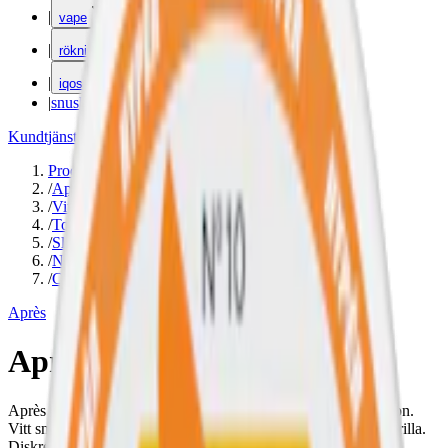
|
vape
|
rökning
|
iqos
|
snuskuriren
Kundtjänst
|
Varumärken
Produkter
/
Après
/
Vitt snus
/
Torr Portion
/
Slim
/
Normal
/
Citrus
Après
Après No.3 Lemon Curd
Après No.3 Lemon Curd med en krämig och söt smak av citron.
Vitt snus med en normal nikotinstyrka på 4,4 mg nikotin per prilla.
Diskret, smal prilla, låg rinnighet, och 20 prillor per dosa.