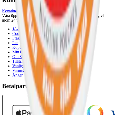
Kundservice
Kontakta oss
Våra öppettider är: Alla dagar 08:00 - 18:00 Vi svarar vanligtvis
inom 24 timmar på vardagar.
18-årsgräns
Cookiepolicy
Frakt- och leveransvillkor
Integritetspolicy
Köpvillkor
Mitt konto
Om Snuset.se
Tillgänglighetsredogörelse
Vanliga frågor
Varumärken
Ånger
Betalpartner