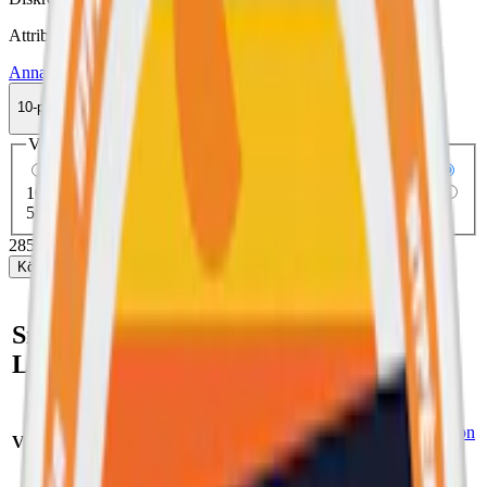
Attribut
Annan smak
Après
Citrus
Normal
Slim
Torr Portion
Vitt snus
10-pack
285,50 kr
Köp
Välj antal dosor
1-pack
33,50 kr
33,50 kr
/st
5-pack
142,50 kr
28,50 kr
/st
10-pack
285,50 kr
28,55 kr
/st
30-pack
850,50 kr
28,35 kr
/st
50-pack
1 402,50 kr
28,05 kr
/st
285,50 kr
/
10-pack
Köp
Snabb fakta om Après No.3
Lemon Curd Milt Vitt Snus
Smak:
citron
/
lemon
Varumärke:
Après
curd