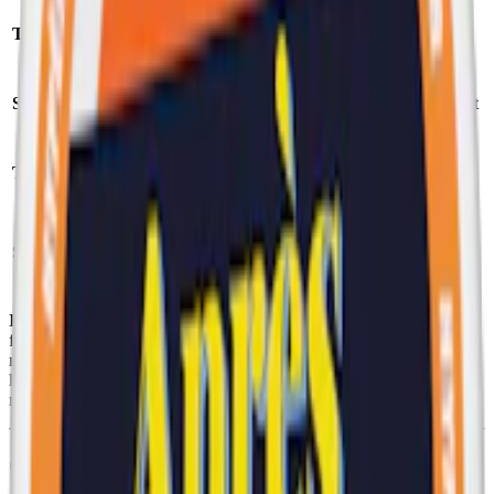
Format/storlek:
Tillverkare:
Après Nicotine AB
slim
Styrka:
milt vitt snus
Antal prillor:
20
st
Nikotin per prilla:
Torrhet:
normal
4,4
mg
Nettovikt per
Snustyp:
vitt snus
dosa:
11
g
Ingredienser:
fyllningsmedel (E460, cellulosa), vatten, salt,
förtjockningsmedel (E401, natriumalginat), fuktighetsbevarande
medel (E1520, propan-1,2-diol), surhetsreglerande medel (E501,
kaliumkarbonater), sötningsmedel (E950, acesulfam k), aromer,
nikotin samt förtjockningsmedel (E1200, polydextros).
Om Après No.3 Lemon Curd Slim