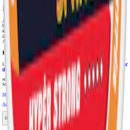
Information om varumärket Après
Après Nicotine AB
grundades i Stockholm 2020 och har snabbt
blivit synonymt med kvalitativt,
tobaksfritt snus
. Varumärket
kombinerar traditionella snusupplevelser med modern estetik och
innovativa smaker, för att skapa en helt ny kategori av vitt snus.
Après finns i nio smaker och tre styrkor.
Färskt vitt snus
Läs mer om hur du förvarar Après No.3 Lemon Curd:
"Så förvarar
du snuset rätt"
relaterade produkter
Stark
Styrka Stark · Slim
Après No.3 Lemon Curd Hypèr Strong
10-pack
285,50 kr
Köp