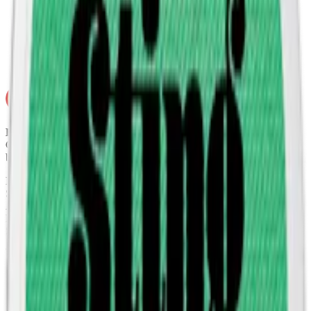
Styrka
:
normalstarkt
vitt snus
Format/storlek:
slim
Smak:
mint
Ej för personer under 18 år.
Coco Mighty Fresh 4 innehåller nikotin som är ett mycket
beroendeframkallande ämne.
Ingredienser:
Kokosnötsfiber, Ekologisk Certifierad Palm Olja,
Sötningsmedel (E967), Vegetabilisk Glycerin, Vatten, Naturliga
Aromer, Nikotin, Surhetsreglerande medel (E500),
Konserveringsmedel (E210), Stabiliseringsmedel (E415),
Sötningsmedel (E960a), Salt.
Om Coco Mighty Mango
Coco Mighty Mango Stark är ett
vitt snus
med en tropisk smakprofil
där söt och saftig mango står i centrum. Den fruktiga karaktären