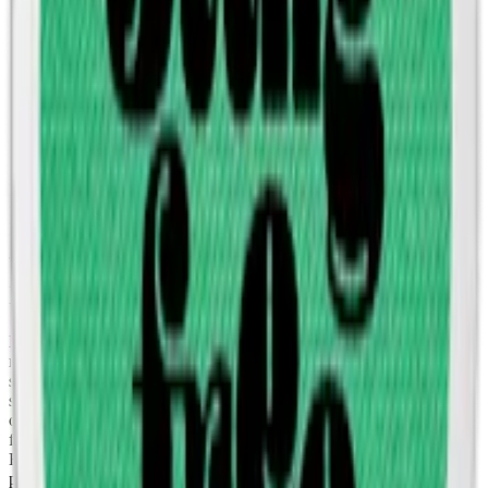
kombineras med en lätt friskhet som ger en balanserad och modern
smakupplevelse.
Produkten kommer från varumärket Coco och tillverkas av
SpectrumLeaf AB (Voon Innovation / SpectrumLeaf). Det slimma
formatet ger en diskret passform under läppen, medan den normala
fuktnivån bidrar till en jämn och stabil frisättning av smak och
nikotin utan att rinna.
Med 9,4 mg nikotin per prilla erbjuder denna variant en stark och
tydlig upplevelse, anpassad för dig som söker mer kraft i
kombination med en fruktig smakprofil.
Information om varumärket Coco
När du väljer Coco får du en helt tobaksfri nikotinupplevelse med
naturliga ingredienser som mer liknar det traditionella snuset än de
söta helvita prillorna. Cocos prillor är baserade på kokosnötsfibrer
som reagerar på fukten och värmen under läppen och släpper smak
och nikotin gradvis. Samtliga prillor från Coco har slimformat och
finns i smaker som Tropical Mango, Mighty Lemonade och Blue
Razz. Nikotinstyrkan varierar mellan varianterna, upp till 13,5 mg
per prilla. Coco utvecklas av SpectrumLeaf AB tillsammans med