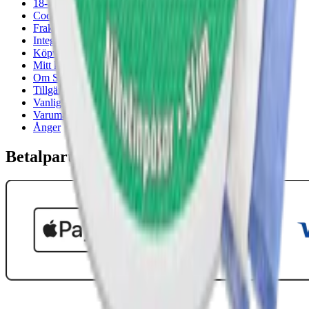
18-årsgräns
Cookiepolicy
Frakt- och leveransvillkor
Integritetspolicy
Köpvillkor
Mitt konto
Om Snuset.se
Tillgänglighetsredogörelse
Vanliga frågor
Varumärken
Ånger
Betalpartner