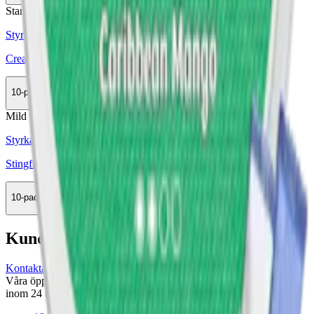
Stark
Styrka Stark · Slim
Cream Mango Man Fresh Mango X-Strong
10-pack
299,50 kr
Köp
Mild
Styrka Mild · Slim
Stingfree Caribbean Mango
10-pack
439,90 kr
Köp
Kundservice
Kontakta oss
Våra öppettider är: Alla dagar 08:00 - 18:00 Vi svarar vanligtvis
inom 24 timmar på vardagar.