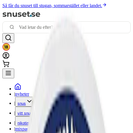
Så får du snuset till stugan, sommarstället eller landet.
|
nyheter
|
snus
|
vitt snus
|
nikotinfritt
|
mixpack