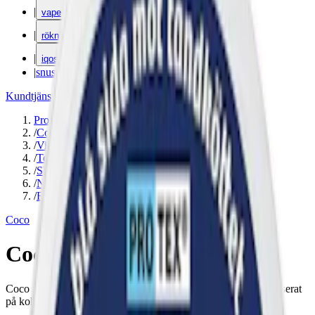
|
vape
|
rökning
|
iqos
|
snuskuriren
Kundtjänst
|
Varumärken
Produkter
/
Coco
/
Vitt snus
/
Torr Portion
/
Slim
/
Normal
/
Frukt
Coco
Coco Mighty Mango Stark
Coco Mighty Mango är ett normalstarkt vitt snus från Coco baserat
på kokosfiber. Smak av mango och 9,4 mg nikotin per prilla.