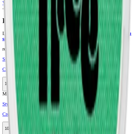
Voon
(
cbd snus
) och står sida vid sida med systermärket
Cannadips
– en pionjär inom nytt snus.
Färskt vitt snus
Läs mer om hur du förvarar Coco Mighty Fresh 4:
"Så förvarar du
snuset rätt"
relaterade produkter
Styrka Normal · Slim
Coco Tropical Mango 3
10-pack
319,90 kr
Köp
Mild
Styrka Mild · Slim
Cream Mango Man Fresh Mango 2
10-pack
299,50 kr
Köp