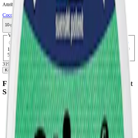
Attribut
Coco
Frukt
Normal
Slim
Torr Portion
Vitt snus
10-pack
319,90 kr
Köp
Välj antal dosor
1-pack
35,90 kr
35,90 kr
/st
5-pack
159,90 kr
31,98 kr
/st
10-pack
319,90 kr
31,99 kr
/st
30-pack
947,70 kr
31,59 kr
/st
50-pack
1 549,50 kr
30,99 kr
/st
319,90 kr
/
10-pack
Köp
Fakta om Coco Mighty Mango Stark Vitt
Snus
Varumärke:
Coco
Tillverkare:
Voon Innovation / SpectrumLeaf
Snustyp:
vitt snus
Torrhet:
normal