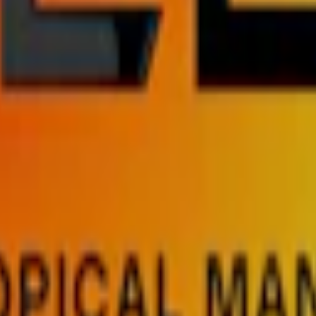
 förvarar du snuset rätt"