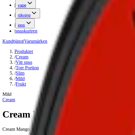
|
vape
|
rökning
|
iqos
|
snuskuriren
Kundtjänst
|
Varumärken
Produkter
/
Cream
/
Vitt snus
/
Torr Portion
/
Slim
/
Mild
/
Frukt
Mild
Cream
Cream Mango Man Fresh Mang
Cream Mango Man Fresh Mango 2 är ett svenskt vitt snus med mild sty