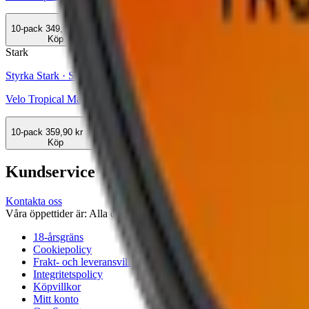
10-pack
349,90 kr
Köp
Stark
Styrka Stark · Slim
Velo Tropical Mango 14
10-pack
359,90 kr
Köp
Kundservice
Kontakta oss
Våra öppettider är: Alla dagar 08:00 - 18:00 Vi svarar vanligtvis ino
18-årsgräns
Cookiepolicy
Frakt- och leveransvillkor
Integritetspolicy
Köpvillkor
Mitt konto