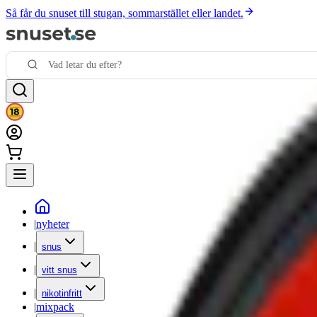
Så får du snuset till stugan, sommarstället eller landet.
|
nyheter
|
snus
|
vitt snus
|
nikotinfritt
|
mixpack