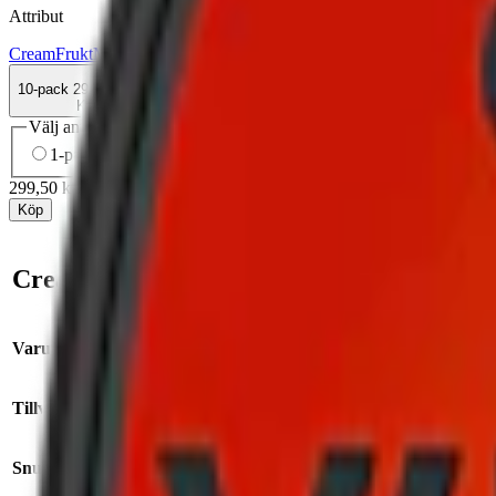
Attribut
Cream
Frukt
Mild
Slim
Torr Portion
Vitt snus
10-pack
299,50 kr
Köp
Välj antal dosor
1-pack
34,90 kr
34,90 kr
/st
5-pack
149,50 kr
29,90 kr
/st
10-
299,50 kr
/
10-pack
Köp
Cream Mango Man Fresh Mango 2
Varumärke:
Cream
Format/st
Tillverkare:
C.r.e.a.m AB
Smak:
m
Snustyp:
vitt snus
Antal pri