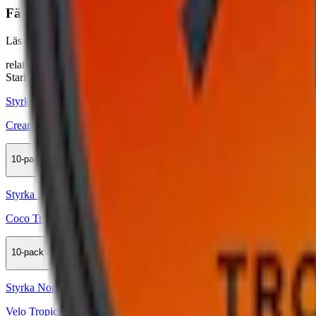
Färskt vitt snus
Läs mer om hur du förvarar Cream Mango Man Fresh Mango 2 :
"Så
relaterade produkter
Stark
Styrka Stark · Slim
Cream Mango Man Fresh Mango X-Strong
10-pack
299,50 kr
Köp
Styrka Normal · Slim
Coco Tropical Mango 3
10-pack
319,90 kr
Köp
Styrka Normal · Slim
Velo Tropical Mango