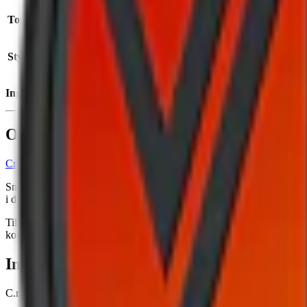
Torrhet:
normal
Nikotin p
Styrka
:
milt vitt snus
Nettovikt
Ingredienser:
växtfiber, salt, vatten, tillsatser samt nikotin.
Om Cream Mango Man Fresh Mango 2
Cream
Mango Man Fresh Mango 2 är ett milt
vitt snus
med smak av ma
Snuset kommer i slim-format med normal torrhet på ytan och fuktigt in
i den mildare kategorin.
Tillverkad av det svenska företaget C.r.e.a.m AB, är Cream Mango Man 
kombinera mild nikotinstyrka med en tropisk smak.
Information om varumärket Cream
C.r.e.a.m AB är ett svenskt företag som profilerat sig inom tobaksfritt v