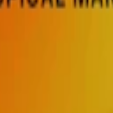
m 24 timmar på vardagar.