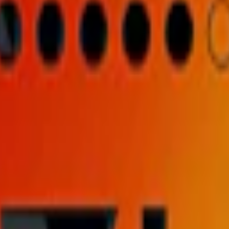
pack
299,50 kr
29,95 kr
/st
30-pack
892,50 kr
29,75 kr
/st
50-pack
1 4
orlek:
slim
ango
llor
:
20 st