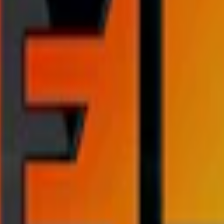
er prilla:
4,2 mg
 per dosa:
10 g
ngo. Den fruktiga tonen ger en lätt sötma som stannar kvar under anvä
nehåll, vilket ger en diskret passform med långvarig smak. Varje prilla
en del av varumärkets utbud av tobaksfritt snus. Serien innefattar flera
itt snus.