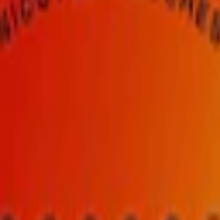
o 2
rka. 4,2 mg nikotin per prilla.