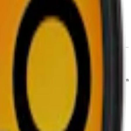
ndning utan att kännas för stark.
 väger 600 mg och innehåller 4,2 mg nikotin, vilket placerar produkten
 smaker och styrkor, där just denna variant fokuserar på att