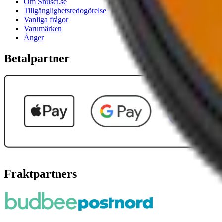
Om Snuset.se
Tillgänglighetsredogörelse
Vanliga frågor
Varumärken
Ånger
Betalpartner
Fraktpartners