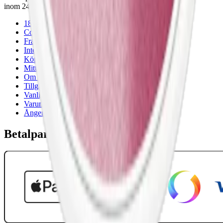
inom 24 timmar på vardagar.
18-årsgräns
Cookiepolicy
Frakt- och leveransvillkor
Integritetspolicy
Köpvillkor
Mitt konto
Om Snuset.se
Tillgänglighetsredogörelse
Vanliga frågor
Varumärken
Ånger
Betalpartner