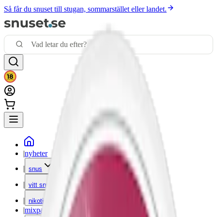
Så får du snuset till stugan, sommarstället eller landet.
|
nyheter
|
snus
|
vitt snus
|
nikotinfritt
|
mixpack