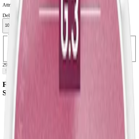
Attribut
Delisted
Frökens Nikotin
Slim
Torr Portion
Vitt snus
10-pack
299,50 kr
Slut i lager
Välj antal dosor
1-pack
37,90 kr
37,90 kr
/st
5-pack
149,50 kr
29,90 kr
/st
10-pack
299,50 kr
29,95 kr
/st
30-pack
892,50 kr
29,75 kr
/st
50-pack
1 472,50 kr
29,45 kr
/st
299,50 kr
/
10-pack
Slut i lager
Fakta om Frökens Nikotin Juicy Burst
Slim
Varumärke:
Frökens Nikotin
Tillverkare:
Frökens Nikotin
Snustyp:
vitt snus
Torrhet:
normal