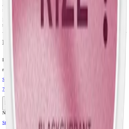
även Frökens Nikotin Juicy Burst. Se ingredienser i faktarutan
nedan.
Lanserad 2023, är denna produkt en av elva varianter från det vita
snuset från varumärket Frökens Nikotin.
Färskt vitt snus
Läs mer om hur du förvarar Frökens Nikotin
här
relaterade produkter
Styrka Normal · Slim
77 vb edition spearmint stark slim tobaksfritt snus
1-pack
37,90 kr
Köp
Nikotinfri
Styrka Nikotinfri · Slim