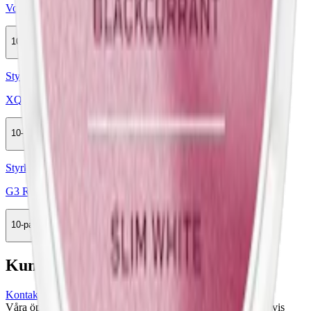
Voon Juicy Strawberry
10-pack
439,90 kr
Köp
Styrka Normal · Slim
XQS Strawberry Kiwi 8 mg 4
10-pack
349,50 kr
Köp
Styrka Normal · Slim
G3 RIZE Blackcurrant Slim White
10-pack
338,50 kr
Ej tillgänglig
Kundservice
Kontakta oss
Våra öppettider är: Alla dagar 08:00 - 18:00 Vi svarar vanligtvis