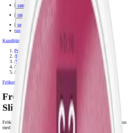
|
vape
|
rökning
|
iqos
|
snuskuriren
Kundtjänst
|
Varumärken
Produkter
/
Frökens Nikotin
/
Vitt snus
/
Torr Portion
/
Slim
Frökens Nikotin
Frökens Nikotin Juicy Burst
Slim
Frökens Nikotin Juicy Burst är ett normalstarkt tobaksfritt vitt snus
med en söt smak av mango och apelsin. 9 mg nikotin per prilla.