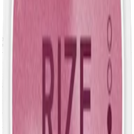
Styrka
:
normalstarkt vitt snus
Format/storlek:
slim
Smak:
apelsin
/
mango
Ingredienser:
fyllnadsmedel, förtjockningsmedel, surhetsreglerande
medel, vatten, aromer och nikotin.
Om Frökens Nikotin Juicy Burst
Frökens Nikotin Juicy kombinerar vitt snus utan tobak, med den
påtagliga sötman av mango och apelsin i en slim prilla. Formatet av
detta snus från Frökens Nikotin är slim – vilket är en smalare och
mer diskret prilla.
En dosa innehåller 20 helvita prillor, som var och en väger 0,6 gram.
Styrkan ligger på gränsen till stark med 9 mg nikotin per prilla
(1,64% av vikten).
Prillan är normalfuktig, jämfört med jämförbara nikotinportioner,
vilket ger en snabb och ihållande release av både smak och nikotin.
Samtliga varianter av Frökens Nikotin vita snus är tobaksfria, så