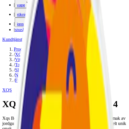
|
vape
|
rökning
|
iqos
|
snuskuriren
Kundtjänst
|
Varumärken
Produkter
/
XQS
/
Vitt snus
/
Torr Portion
/
Slim
/
Normal
/
Frukt
XQS
XQS Berrynana Twist 8 mg 4
Xqs Berrynana Twist 8 mg är ett vitt snus i slimformat med smak av
jordgubb och banan. Normal styrka, helt utan tobak och en helt unik
smak. OBS! Xqs kommer med ny design. Under en