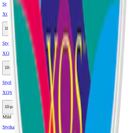
Styrka Normal · Slim
XQS Tropical 8 mg 4
10-pack
349 kr
Köp
Styrka Normal · Slim
XQS Strawberry Kiwi 8 mg 4
10-pack
349,50 kr
Köp
Styrka Normal · Slim
XQS Twin Apple 8 mg 4
10-pack
349 kr
Köp
Mild
Styrka Mild · Slim