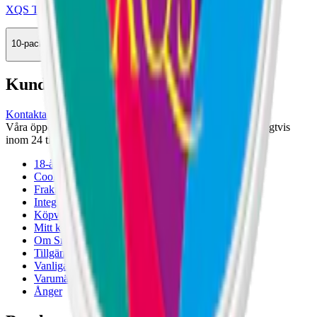
XQS Tropical 4 mg 2
10-pack
349 kr
Köp
Kundservice
Kontakta oss
Våra öppettider är: Alla dagar 08:00 - 18:00 Vi svarar vanligtvis
inom 24 timmar på vardagar.
18-årsgräns
Cookiepolicy
Frakt- och leveransvillkor
Integritetspolicy
Köpvillkor
Mitt konto
Om Snuset.se
Tillgänglighetsredogörelse
Vanliga frågor
Varumärken
Ånger