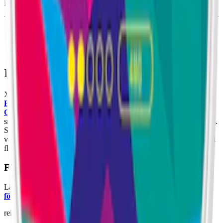
Berrynana Twist finns inte som
extra starkt vitt snus
.
Information om varumärket XQS
Xqs är ett varumärket som erbjuder både klassiska smaker som
Black Cherry
och helt unika kombinationer som
Cactus Sour
och
Citrus Cooling
.
Bakom detta unika vita snus finns den klassiska
snustillverkaren STG, som också ligger bakom
Ström
och
Ace snus
.
Samtliga Xqs produceras i Sverige. Idag finns det över tjugo olika
varianter av detta vita snus att välja mellan på Snuset.se. Xqs finns i
flera olika styrkor: från milt till
starkt vitt snus
.
Färskt vitt snus
Läs mer om hur du förvarar Xqs Berrynana Twist 8 mg:
"Så
förvarar du snuset rätt"
relaterade produkter