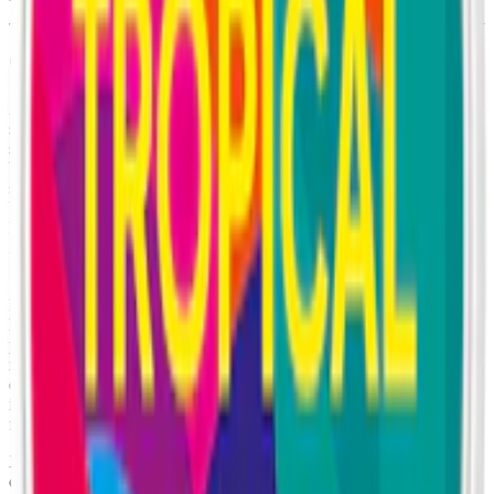
Om XQS Berrynana Twist 8 mg
Xqs Berrynana Twist 8 mg är ett
vitt snus utan tobak
som utmärker
sig med en smak som är både ovanlig och genomarbetad. Här möts
söt jordgubb och krämig banan i en blandning som påminner om
bärsmoothie snarare än klassiskt snus. Jordgubben ger en lätt
syrlighet som balanserar bananens rundare ton, och tillsammans
bildar de en smak som känns både mjuk och fyllig. Det är en
kombination som är ovanlig inom vitt snus men som snabbt blivit en
igenkännbar del av Xqs. Namnet kommer av en kombination av
"Berry" och "Banana".
Precis som övriga Xqs kommer denna smak i ett slimformat som
ligger diskret under läppen. Dosan innehåller 20 prillor, med en vikt
på 0,5 gram per prilla och ett nikotininnehåll på 8 mg. Nikotinhalten
motsvarar 1,6 % av nettovikten, vilket gör Xqs Berrynana Twist till
ett normalstarkt vitt snus. Prillans yta är torr, men innehållet
innehåller fukt vilket ger en jämn smakrelease. Inget som rinner eller
färgar tänderna.
Xqs Berrynana Twist är ett tobaksfritt vitt snus som tillverkas av
cellulosa, vatten, nikotin, aromer, salt och sötningsmedel. Xqs