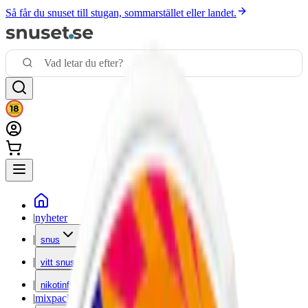
Så får du snuset till stugan, sommarstället eller landet.
|
nyheter
|
snus
|
vitt snus
|
nikotinfritt
|
mixpack