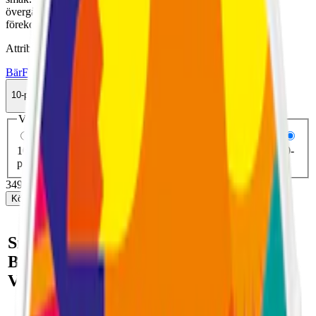
övergångsperiod kan både den nya och äldre dos-versionen
förekomma.
Attribut
Bär
Frukt
Normal
Slim
Torr Portion
Vitt snus
XQS
10-pack
349 kr
Köp
Välj antal dosor
1-pack
39,90 kr
39,90 kr
/st
5-pack
164,50 kr
32,90 kr
/st
10-pack
349 kr
34,90 kr
/st
30-pack
1 041 kr
34,70 kr
/st
50-
pack
1 720 kr
34,40 kr
/st
349 kr
/
10-pack
Köp
Snabb fakta om XQS
Berrynana Twist 8 mg 4 Slim
Vitt Snus