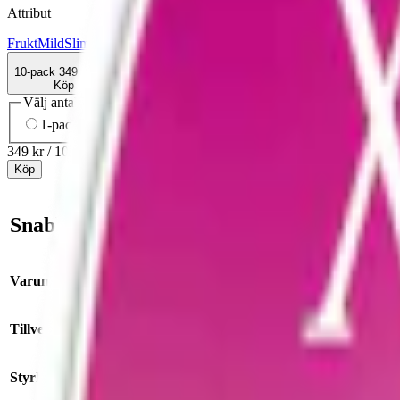
Attribut
Frukt
Mild
Slim
Torr Portion
Vitt snus
XQS
10-pack
349 kr
Köp
Välj antal dosor
1-pack
39,90 kr
39,90 kr
/st
5-pack
174,50 kr
34,90 kr
/st
10-
349 kr
/
10-pack
Köp
Snabb fakta om XQS Tropical 4 mg Milt V
Varumärke:
XQS
Tillverkare:
STG (Scandinavian Tobacco Group)
Styrka:
milt vitt snus