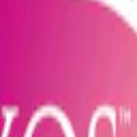
h smak av ananas, mango och passionsfrukt i slimformat.