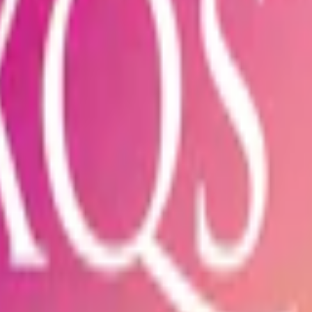
pack
349 kr
34,90 kr
/st
30-pack
1 023,90 kr
34,13 kr
/st
50-pack
1 64
itt Snus
Smak:
tropiska frukter
Format/storlek:
slim
Antal prillor:
20
st