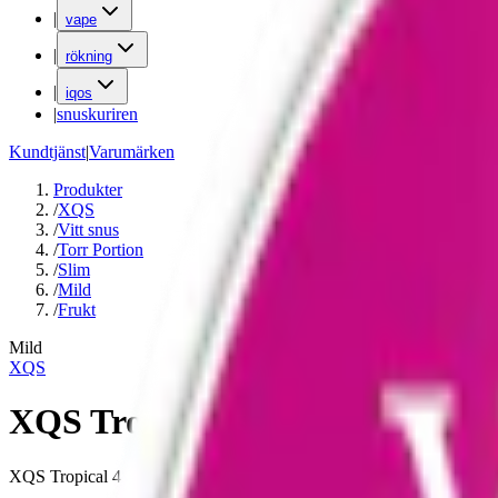
|
vape
|
rökning
|
iqos
|
snuskuriren
Kundtjänst
|
Varumärken
Produkter
/
XQS
/
Vitt snus
/
Torr Portion
/
Slim
/
Mild
/
Frukt
Mild
XQS
XQS Tropical 4 mg 2
XQS Tropical 4 mg är ett tobaksfritt vitt snus med mildare styrka oc