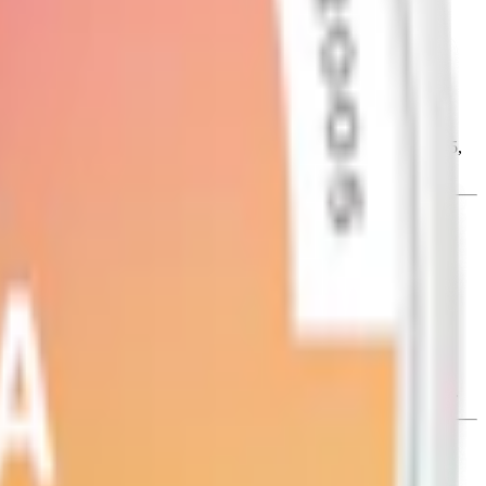
eglerande medel (E500, natriumkarbonater) samt sötningsmedel (E955,
detta vita snus sin karaktär, där varje prilla kombinerar flera
smak som i den starkare varianten
Xqs Tropical 8 mg
.
 Slimformatet innebär att prillan är smalare än "large portion" men
jämn nikotinleverans över tid.
och sötningsmedel. Se exakta e-nummer i innehållsförteckningen ovan.