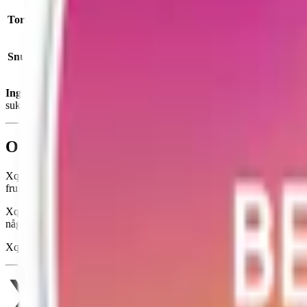
Torrhet:
normal
Snustyp:
vitt snus
Ingredienser:
fyllnadsmedel (E460, cellulosa), vatten, nikotin, aro
sukralos).
Om XQS Tropical 4 mg
Xqs Tropical 4 mg är en mildare variant av Xqs tropiska vita snus där 
fruktelement i en balanserad helhet. Denna version är särskilt framt
Xqs Tropical kommer i ett slimmat format med 20 prillor per dosa. En p
något längre än en
miniprilla
. Xqs Tropical 4 mg har en nikotinhalt på
Xqs innehåller ingen tobak utan tillverkas istället av fyllnadsmedel, 