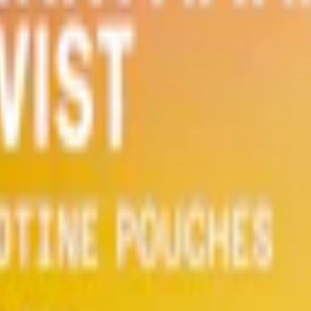
att bli ett av Sveriges största inom
vitt snus online
. Med djärva smaker o
wberry Kiwi
(8 mg). Alla prillor kommer i slimmat format, med hållbar
akexpansion.
nuset rätt"