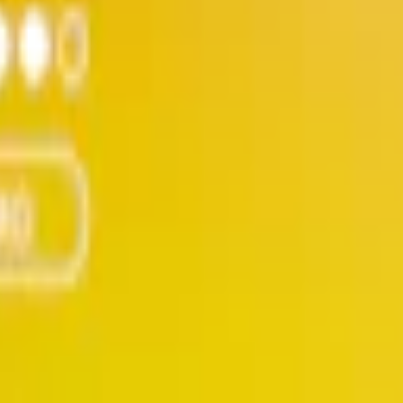
m 24 timmar på vardagar.