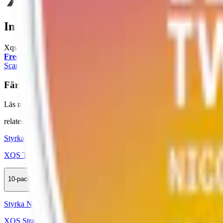
Information om varumärket XQS
Xqs är ett svenskt snusvarumärke som vuxit från Jämtlands skogar till 
Freeze
(9,6 mg) till fruktiga prillor som
Twin Apple
(8 mg) och
Stra
Scandinavian Tobacco Group
– en garant för kvalitet och fortsatt sm
Färskt vitt snus
Läs mer om hur du förvarar Xqs Tropical 4 mg 2:
"Så förvarar du s
relaterade produkter
Styrka Normal · Slim
XQS Tropical 8 mg 4
10-pack
349 kr
Köp
Styrka Normal · Slim
XQS Strawberry Kiwi 8 mg 4