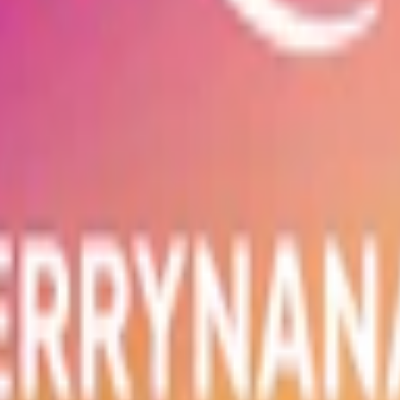
Nikotin per prilla:
4
mg
Nettovikt per dosa:
10
g
mer, salt, fuktighetsbevarande medel (E1520, propylenglykol), surhetsr
ananas, mango och passionsfrukt står i centrum. Den tropiska smaken ger 
agen för dig som söker ett nikotinsnus med lägre styrka men med samma 
rilla väger 0,5 gram och är utformad för att sitta diskret under läppen.
 0,8 %, vilket motsvarar 4 mg nikotin per prilla. Normal fukthalt ger en 
vatten, nikotin, aromer, salt, propylenglykol, surhetsreglerande medel 