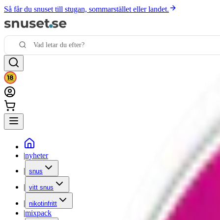
Så får du snuset till stugan, sommarstället eller landet.
|
nyheter
|
snus
|
vitt snus
|
nikotinfritt
|
mixpack