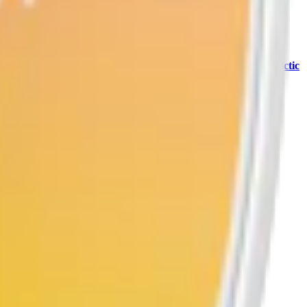
ch innovativ produktutveckling erbjuder Xqs allt från mintiga
Arctic
a dosor tillverkade av återvunnen plast. Xqs är idag en del av