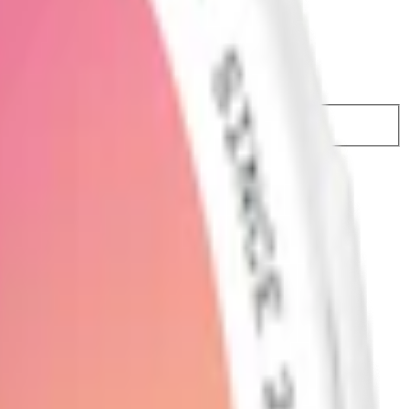
9 kr
32,98 kr
/st