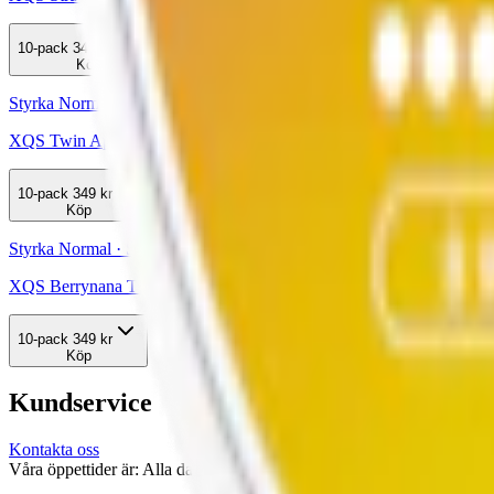
10-pack
349,50 kr
Köp
Styrka Normal · Slim
XQS Twin Apple 8 mg 4
10-pack
349 kr
Köp
Styrka Normal · Slim
XQS Berrynana Twist 8 mg 4
10-pack
349 kr
Köp
Kundservice
Kontakta oss
Våra öppettider är: Alla dagar 08:00 - 18:00 Vi svarar vanligtvis ino