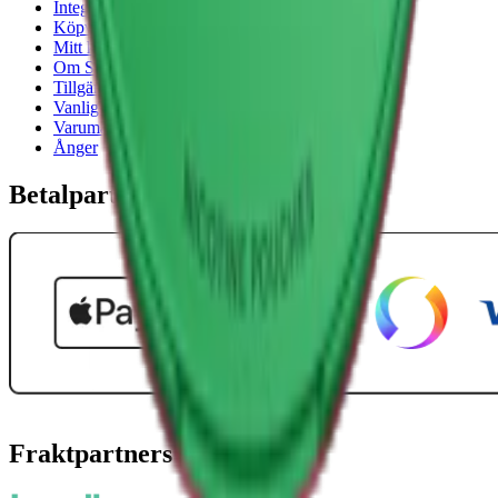
Integritetspolicy
Köpvillkor
Mitt konto
Om Snuset.se
Tillgänglighetsredogörelse
Vanliga frågor
Varumärken
Ånger
Betalpartner
Fraktpartners