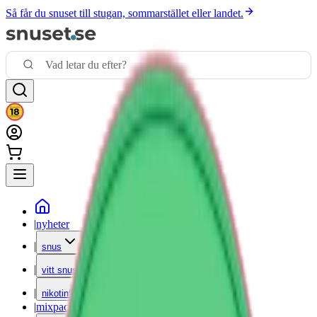
Så får du snuset till stugan, sommarstället eller landet.
|
nyheter
|
snus
|
vitt snus
|
nikotinfritt
|
mixpack