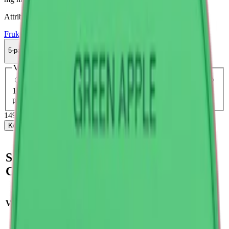
Attribut
Frukt
Fumi
Mild
Slim
Torr Portion
Vitt snus
5-pack
149,50 kr
Köp
Välj antal dosor
1-pack
34,90 kr
34,90 kr
/st
5-pack
149,50 kr
29,90 kr
/st
10-pack
299 kr
29,90 kr
/st
30-pack
891 kr
29,70 kr
/st
50-
pack
1 470 kr
29,40 kr
/st
149,50 kr
/
5-pack
Köp
Snabb fakta om Fumi
Chilled Cherry 2
Varumärke:
Fumi
Smak:
körsbär