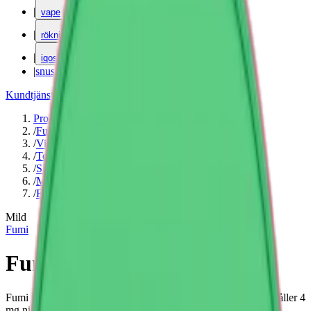
|
vape
|
rökning
|
iqos
|
snuskuriren
Kundtjänst
|
Varumärken
Produkter
/
Fumi
/
Vitt snus
/
Torr Portion
/
Slim
/
Mild
/
Frukt
Mild
Fumi
Fumi Chilled Cherry 2
Fumi Cherry 2 är ett milt vitt snus med smak av körsbär. Innehåller 4
mg nikotin per prilla.