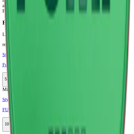
innehåller från 4 upp till 11 mg nikotin och är utvecklade för vuxna
användare som söker ett alternativ till traditionellt snus. Totalt finns
Fumi i 14 olika varianter.
Färskt vitt snus
Läs mer om hur du förvarar Fumi Cherry 2
här
relaterade produkter
Styrka Normal · Slim
Fumi Chilled Cherry 3
5-pack
149,50 kr
Köp
Mild
Styrka Mild · Slim
FUMi Watermelon Mint 2
10-pack
325,50 kr
Köp