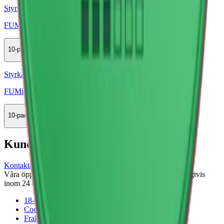
Styrka Normal · Slim
FUMi Watermelon Mint 3
10-pack
325,50 kr
Köp
Styrka Normal · Slim
FUMi Green Apple Strong
10-pack
325,50 kr
Köp
Kundservice
Kontakta oss
Våra öppettider är: Alla dagar 08:00 - 18:00 Vi svarar vanligtvis
inom 24 timmar på vardagar.
18-årsgräns
Cookiepolicy
Frakt- och leveransvillkor