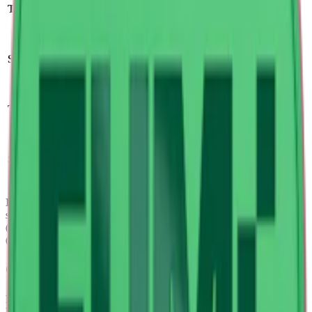
Format/storlek:
Tillverkare
:
Helix Sweden AB
slim
Antal prillor:
20
Styrka:
mild
st
Nikotin per
Torrhet:
normal
prilla:
4 mg
Nettovikt per
Snustyp:
vitt snus
dosa:
14 g
Ingredienser:
Fyllnadsmedel (E460), vatten, aromer, salt,
surhetsreglerande medel (E330,E500), fuktighetsbevarande medel
(E1520), stabiliseringsmedel (E1201), nikotin, sötningsmedel
(E955,E950).
Om Fumi Chilled Cherry 2
Fumi Cherry 2 är ett milt
vitt snus
med en fruktig smak av körsbär.
Den välbalanserade smakprofilen kombinerar sötma och bäriga