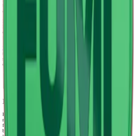
toner för en mjuk upplevelse som passar både nya och erfarna
användare av nikotinpåsar.
De slimmade prillorna är utformade för att sitta bekvämt under
läppen och ger en diskret användning. Med 4 mg nikotin per prilla
erbjuder Fumi Cherry 2 en
mild
nikotinstyrka som passar dig som
föredrar ett vitt snus med lägre nikotinhalt.
Fumi
tillverkas av Helix Sweden AB och är känt för sina moderna
smaker och högkvalitativa nikotinpåsar. Varje dosa innehåller 20
slim-portioner med normal fukthalt för en jämn frisättning av smak
och nikotin.
Information om varumärket Fumi
Fumi är ett tobaksfritt
vitt snus
från Sverige som kombinerar smak
med design och styrka. Fumi snus finns i flera smaker, vissa typiska
för den skandinaviska paletten. Bland smakerna från Fumi hittar vi
bland annat lakrits-viol, syrligt äpple och hallon-lakrits. Prillorna