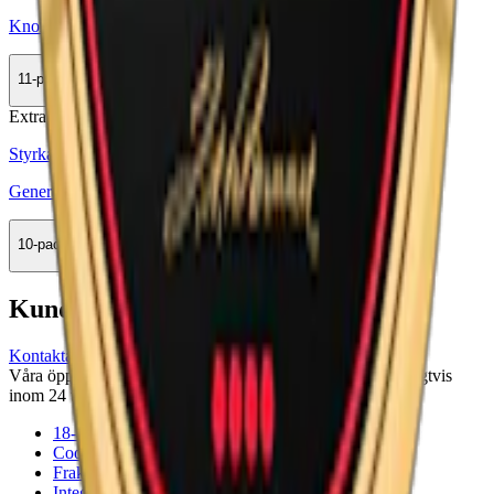
Knox Extra Stark White Portion
11-pack
308,99 kr
Köp
Extra Stark
Styrka Extra Stark · Large
General Extra Stark Portion
10-pack
444,50 kr
Köp
Kundservice
Kontakta oss
Våra öppettider är: Alla dagar 08:00 - 18:00 Vi svarar vanligtvis
inom 24 timmar på vardagar.
18-årsgräns
Cookiepolicy
Frakt- och leveransvillkor
Integritetspolicy