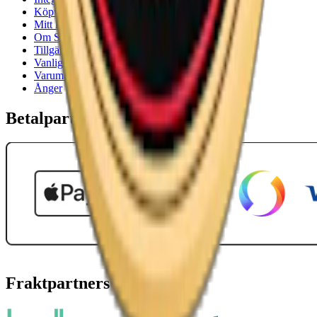
Köpvillkor
Mitt konto
Om Snuset.se
Tillgänglighetsredogörelse
Vanliga frågor
Varumärken
Ånger
Betalpartner
Fraktpartners