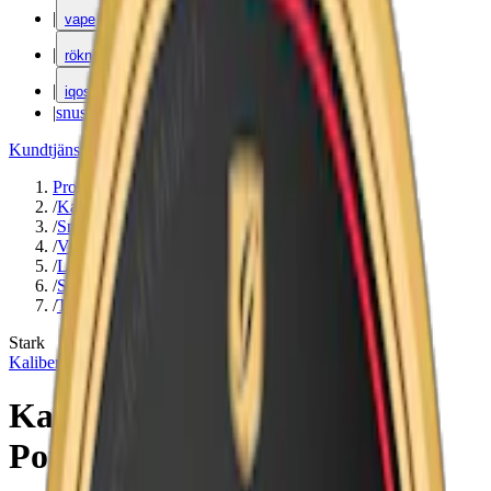
|
vape
|
rökning
|
iqos
|
snuskuriren
Kundtjänst
|
Varumärken
Produkter
/
Kaliber
/
Snus
/
Vit Portion
/
Large
/
Stark
/
Traditionell
Stark
Kaliber
Kaliber Plus Stark White
Portion