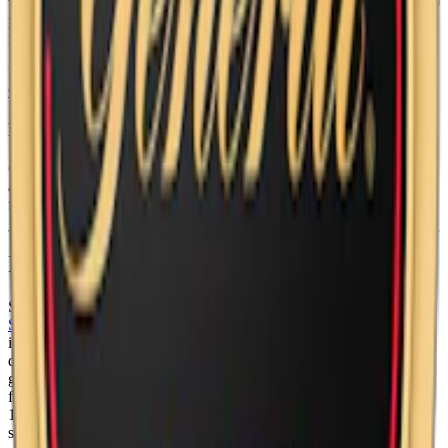
vilket ger en nikotinhalt på 1,3%. En dosa Kaliber Plus innehåller 20
prillor och har en totalvikt på 18 g. Nikotinet i en dosa väger 234
mg.
Kaliber Plus har även en variant med fuktig yta:
Kaliber Plus
Original
Ny design på Kaliber Plus Stark Vit Portion
OBS!
Under våren 2024 ändras designen på samtliga Kaliber snus,
även Kaliber Plus Stark Vit Portion. Under en övergångsperiod
förekommer både den gamla och den nya designen.
Information om varumärket Kaliber
Sedan 2011 har
Kaliber
tillverkat snus med autentisk tobakssmak.
Swedish Match
har med Kaliber kombinerat tradition och
innovation, vilket resulterat i fem unika varianter. Med smaker från
den klassiska tobakssmaken till exotiska noter av lakrits, fikon och
granatäpple i
Kaliber Salmiak
, erbjuder Kaliber en bredd fast
förankrad i det traditionella snuset. Med nikotinstyrkor från 6,4 till
11,7 mg nikotin per prilla och en ren design är Kaliber ett enkelt
svenskt snus.