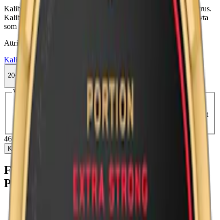
Kaliber Plus Vit har traditionell smak av snus med tobak och citrus.
Kaliber + Vit har stora prillor med 11,7 mg. nikotin och en torr yta
som rinner mindre. OBS! Ny design på dosan.
Attribut
Kaliber
Large
Snus
Stark
Traditionell
Vit Portion
20-pack
469,80 kr
Köp
Välj antal dosor
1-pack
29,90 kr
29,90 kr
/st
10-pack
249,90 kr
24,99 kr
/st
20-pack
469,80 kr
23,49 kr
/st
30-pack
746,40 kr
24,88 kr
/st
50-pack
1 229 kr
24,58 kr
/st
469,80 kr
/
20-pack
Köp
Fakta om Kaliber Plus Stark White
Portion
Varumärke:
Kaliber