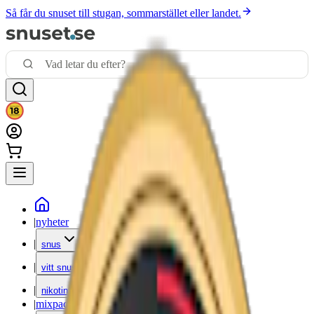
Så får du snuset till stugan, sommarstället eller landet.
|
nyheter
|
snus
|
vitt snus
|
nikotinfritt
|
mixpack