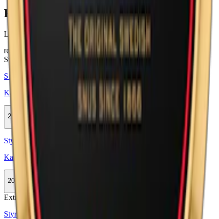
Färskt snus
Läs mer om hur du förvarar Kaliber Plus Stark Vit Portion
här
relaterade produkter
Stark
Styrka Stark · Large
Kaliber Plus Portion
20-pack
469,80 kr
Köp
Styrka Normal · Large
Kaliber Original Portion
20-pack
469,80 kr
Köp
Extra Stark
Styrka Extra Stark · Large