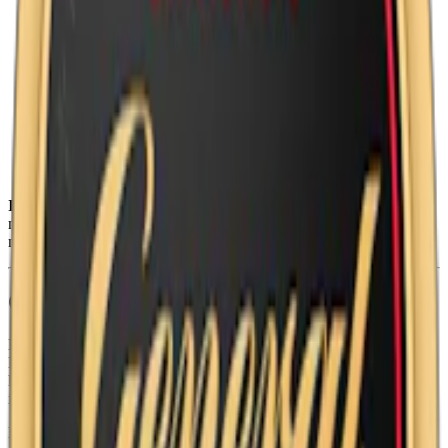
Tillverkare:
Swedish Match
Snustyp:
white portion / vit portionssnus
Torrhet:
torr
Styrka
:
starkt snus
Format/storlek:
original
Smak:
tobak
/
citrus
Ingredienser:
vatten, växtfiber, salt, tobak, fuktighetsbevarande
medel (E1520, propan-1,2-diol), surhetsreglerande medel (E500,
natriumkarbonater) samt aromer.
Om Kaliber Plus Stark Vit Portion
Kaliber Plus har större portioner än den mildare Kaliber Original.
Detta
snus
har smak av tobak och bergamott samt toner av ros och
kardemumma skapar en traditionell smakprofil. Varje prilla
innehåller 11,7 mg. nikotin vilket är 80% mer än Kaliber Vit.
Prillorna är torra på ytan som minskar rinn. En prilla väger 0,9 g.