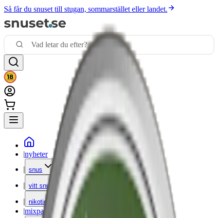
Så får du snuset till stugan, sommarstället eller landet.
|
nyheter
|
snus
|
vitt snus
|
nikotinfritt
|
mixpack