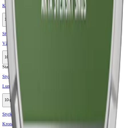
Kronan Stark Original Portion
10-pack
289,90 kr
Köp
Styrka Normal · Large
Vårgårda Skog Vit Portion
10-pack
364,50 kr
Köp
Stark
Styrka Stark · Large
Lundgrens Vit Portion Stark
10-pack
309,90 kr
Köp
Styrka Normal · Large
Kronan Vit Portion