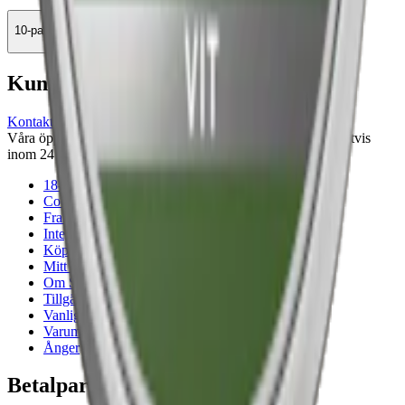
10-pack
289,90 kr
Köp
Kundservice
Kontakta oss
Våra öppettider är: Alla dagar 08:00 - 18:00 Vi svarar vanligtvis
inom 24 timmar på vardagar.
18-årsgräns
Cookiepolicy
Frakt- och leveransvillkor
Integritetspolicy
Köpvillkor
Mitt konto
Om Snuset.se
Tillgänglighetsredogörelse
Vanliga frågor
Varumärken
Ånger
Betalpartner