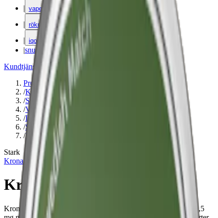
|
vape
|
rökning
|
iqos
|
snuskuriren
Kundtjänst
|
Varumärken
Produkter
/
Kronan
/
Snus
/
Vit Portion
/
Large
/
Stark
/
Blomma
Stark
Kronan
Kronan Stark Vit Portion
Kronan Stark White Portion är en stark vit portionssnus med 10,5
mg nikotin per prilla och smak av mörk tobak, viol, citrus och örter.