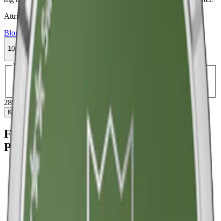
Attribut
Blomma
Kronan
Large
Snus
Stark
Vit Portion
10-pack
289,90 kr
Köp
Välj antal dosor
1-pack
33,90 kr
33,90 kr
/st
10-pack
289,90 kr
28,99 kr
/st
30-pack
859,50 kr
28,65 kr
/st
50-pack
1 407 kr
28,14 kr
/st
289,90 kr
/
10-pack
Köp
Fakta om Kronan Starkt White
Portionssnus
Varumärke:
Kronan
Tillverkare:
Swedish Match
Snustyp:
white portion
Torrhet:
torr