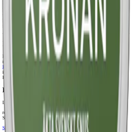
En dosa Kronan Stark White Portion innehåller 22 prillor, med en
totalvikt om 19,2 gram. Varje prilla väger 0,87 gram och innehåller
hela 10,5 milligram nikotin per prilla. Kronan Vit finns också i en
något mildare variant:
Kronan Vit
Information om varumärket Kronan
Kronan snus, lanserat av Swedish Match 2005, har en robust smak
med mörk tobak, viol, citrus och dill. Med produkter som
Kronan
Portion
, Kronan Stark White Portion och Kronan Lös finns Kronan
i flera styrkor och format. Ett enkelt
snus
med komplex smak. Köp
Kronan
snus online
.
Färskt snus
Läs mer om hur du förvarar Kronan Stark Vit Portion
här
relaterade produkter
Stark
Styrka Stark · Large