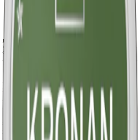
Styrka
:
starkt snus
Format/storlek:
original
Smak:
tobak
/
citrus
Ingredienser:
vatten, salt, tobak, surhetsreglerande medel (E500,
natriumkarbonater), fuktighetsbevarande medel (E1520, propan-1,2-
diol) samt aromer.
Om Kronan Stark Vit Portion
Kronan Stark Vit Portion är ett
starkt snus
från Kronan och Swedish
Match. Denna starka variant är ca. 50% starkare än Kronans
normalstarka white portion. Snuset har fullstora prillor och lägre
fuktighet på utsidan, som ger en långvarig release av både smak och
nikotin.
Kronans unika smak kommer från en djup och mörk tobakssmak
med toner av viol och citrus. Till detta kommer inslag av fräscha
gröna örter såsom dill. Kronan Vit Stark är tillverkat av vatten, salt,
tobak, surhetsreglerare, fuktighetsbevarare samt smakämnen. Se
komplett innehållsdeklaration ovan.