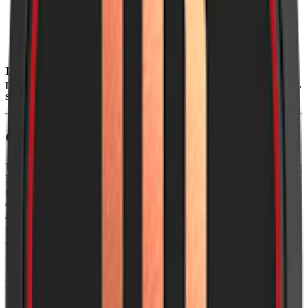
Styrka
:
starkt snus
Format/storlek:
original
Smak:
ljus tobak/
citrus
Ingredienser:
vatten, tobak, fuktbevarande medel (E1520,
propylenglykol), surhetsreglerande medel (E501, kaliumkarbonater),
samt salt och aromer.
Om LD Stark White Portion
LD Stark White Portion är en starkare variant av det klassiska
snuset
LD Vit Portion. Denna starkare snus med stor prilla ger en kraftfull,
men samtidigt balanserad smak. Den välkända blandningen av tobak
och bergamott återspeglar traditionell snusproduktion, där essensen
av välbekanta smaker möter innovation. Jämfört med en traditionell
portionssnus är LD Stark White Portion torrare på ytan. Det innebär
att den rinner mindre också att den ger både smak och nikotin lite
längre.
En dosa LD Stark White Portion innehåller 20 prillor, med en
totalvikt på 16 gram och en vikt per prilla på 0,8 gram. Det är något
mindre än original portion som är den fuktigare varianten av detta