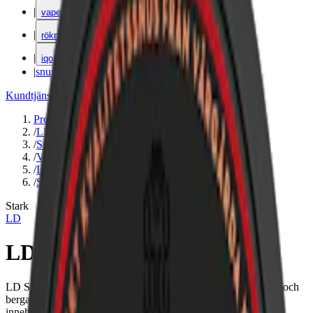
|
vape
|
rökning
|
iqos
|
snuskuriren
Kundtjänst
|
Varumärken
Produkter
/
LD
/
Snus
/
Vit Portion
/
Large
/
Stark
Stark
LD
LD Vit Stark
LD Stark White Portionssnus är en stark vit portion med tobak och
bergamottsmak, tillverkad av JTI / Nordic Snus. Detta snus
innehåller 20 prillor per dosa och 11,2 mg nikotin per prilla.