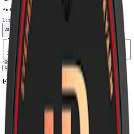
Attribut
Large
LD
Snus
Stark
Vit Portion
20-pack
499 kr
Köp
Välj antal dosor
1-pack
29,90 kr
29,90 kr
/st
20-pack
499 kr
24,95 kr
/st
30-pack
742,50 kr
24,75 kr
/st
50-pack
1 222,50 kr
24,45 kr
/st
499 kr
/
20-pack
Köp
Fakta om LD Stark White Portionssnus
Varumärke:
LD
Tillverkare:
Nordic Snus
Snustyp:
white portion
Torrhet:
torr