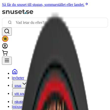
Så får du snuset till stugan, sommarstället eller landet.
|
nyheter
|
snus
|
vitt snus
|
nikotinfritt
|
mixpack