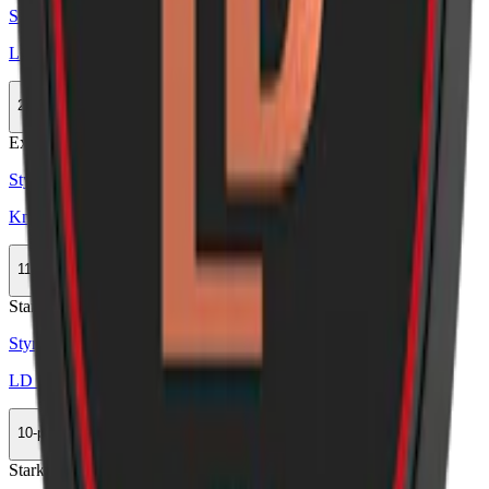
Styrka Normal · Large
LD Vit
20-pack
499 kr
Köp
Extra Stark
Styrka Extra Stark · Large
Knox Ultra Stark White
11-pack
308,99 kr
Köp
Stark
Styrka Stark · Large
LD Signum Bergamott Vit Portion Stark
10-pack
279,90 kr
Köp
Stark