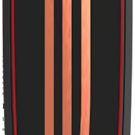
snus. Nikotininnehållet i detta
starka snus
är 1,4 %, vilket innebär
11,2 milligram nikotin per prilla. Innehåller bland annat vatten,
tobak, fuktbevarande medel, surhetsreglerande medel, salt och
smaksättare. Du hittar
normalstarka LD Vit här
Information om varumärket LD
LD Snus har tillverkats i Vårgårda Kvarn sedan 2001 och är en del
av Nordic Snus, som ägs av det internationella tobaksbolaget JTI
sedan 2007.
Snusmärket LD
är känt för sin trohet till traditionella
tobakssmaker och sin höga kvalitetsstandard. LD finns idag både
som vanligt portionssnus (bruna prillor) och som white portion
(något torrare vita prillor med tobak. LD finns i flera olika styrkor
och smakvarianter, som
LD Salmiak Stark Portion
men smak av
salmiak och lakrits. Nordic Snus tillverkar också ett vitt snus utan
tobak:
Nordic Spirit
.
Färskt snus
Läs mer om hur du förvarar LD Stark Vit Portion
här
relaterade produkter