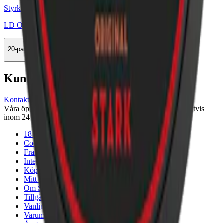
Styrka Stark · Large
LD Original Stark
20-pack
499 kr
Köp
Kundservice
Kontakta oss
Våra öppettider är: Alla dagar 08:00 - 18:00 Vi svarar vanligtvis
inom 24 timmar på vardagar.
18-årsgräns
Cookiepolicy
Frakt- och leveransvillkor
Integritetspolicy
Köpvillkor
Mitt konto
Om Snuset.se
Tillgänglighetsredogörelse
Vanliga frågor
Varumärken