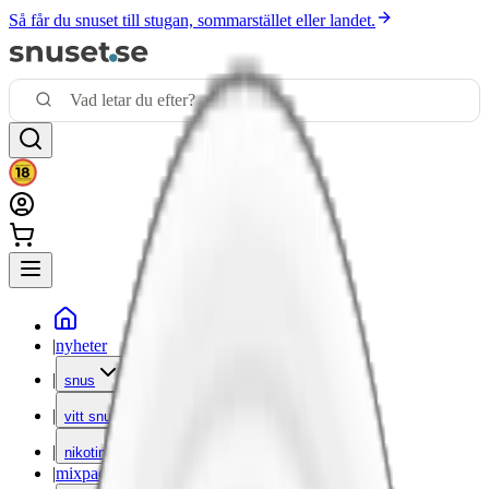
Så får du snuset till stugan, sommarstället eller landet.
|
nyheter
|
snus
|
vitt snus
|
nikotinfritt
|
mixpack