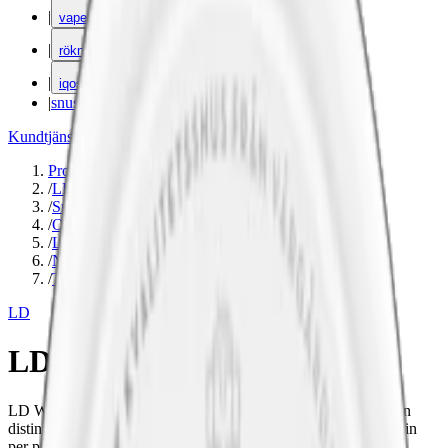
|
vape
|
rökning
|
iqos
|
snuskuriren
Kundtjänst
|
Varumärken
Produkter
/
LD
/
Snus
/
Original Portion
/
Large
/
Normal
/
Traditionell
LD
LD Whiskey Original
LD Whiskey Original är ett whisky snus från LD. Snuset har en
distinkt smak av irländsk whiskey, vanilj och tobak. 9 mg nikotin
per prilla.