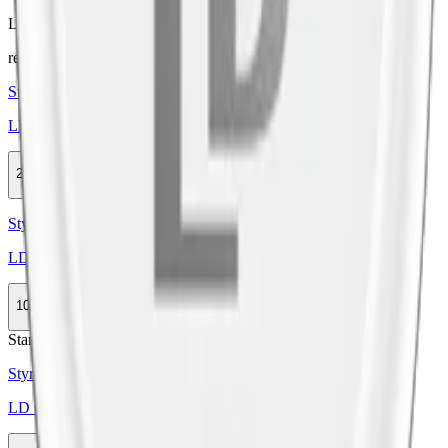
Läs mer om hur du förvarar LD Whiskey Portion
här
relaterade produkter
Styrka Normal · Large
LD Original
20-pack
499 kr
Köp
Styrka Normal · Large
LD 30 Original
10-pack
315,50 kr
Köp
Stark
Styrka Stark · Large
LD Original Stark