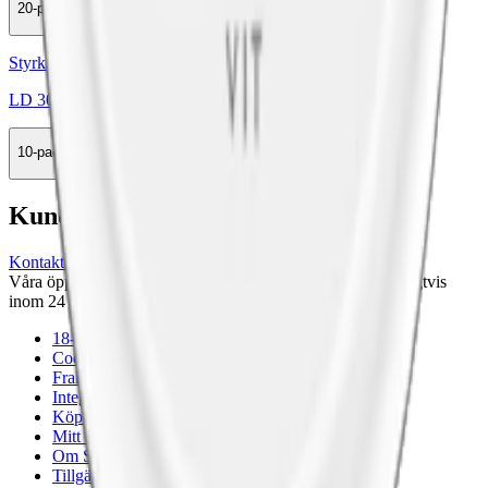
20-pack
499 kr
Köp
Styrka Normal · Large
LD 30 Vit
10-pack
315,50 kr
Köp
Kundservice
Kontakta oss
Våra öppettider är: Alla dagar 08:00 - 18:00 Vi svarar vanligtvis
inom 24 timmar på vardagar.
18-årsgräns
Cookiepolicy
Frakt- och leveransvillkor
Integritetspolicy
Köpvillkor
Mitt konto
Om Snuset.se
Tillgänglighetsredogörelse