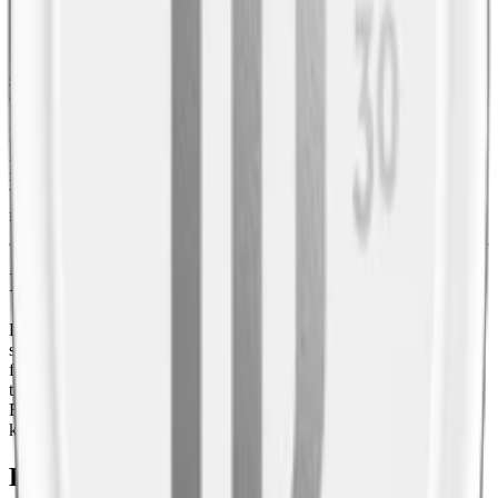
En prilla LD Whiskey väger 0,9 gram, och totalt innehåller en dosa
18 gram snus fördelat på 20 prillor. LD Whiskey Originals format,
original portion
, innebär att varje prilla har en fuktig yta, vilket ger
en snabb frisättning av smak och nikotin.
LD Whiskey Portion tillverkas med traditionella ingredienser vilka
inkluderar tobak, surhetsreglerande medel, vatten, fuktbevarande
medel, salt och aromer. Se komplett lista med e-nummer ovan. LD
Whiskey Original är tillverkad i Vårgårda Kvarn, en anläggning
med historiska anor från 1871.
Information om varumärket LD
LD snus lanserades av Gallaher Snus i början av 2000-talet och har
sedan dess tillverkats i Vårgårda Kvarn. Sedan 2007 ägs och drivs
fabriken av JTI och deras svenska
snustillverkare Nordic Snus
. LD
tillverkar traditionellt snus i både original portion och white portion.
Från LD kommer också
LD Signum
. Och från Nordic Snus
kommer också det tobaksfria
vita snuset Nordic Spirit
.
Färskt snus