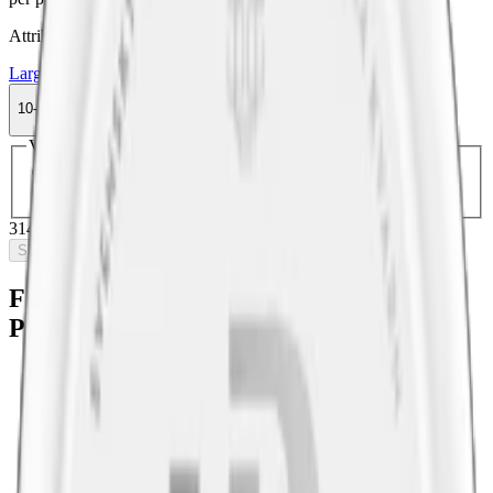
Attribut
Large
LD
Normal
Original Portion
Snus
Traditionell
10-pack
314,50 kr
Slut i lager
Välj antal dosor
1-pack
36,50 kr
36,50 kr
/st
10-pack
314,50 kr
31,45 kr
/st
30-pack
922,20 kr
30,74 kr
/st
50-pack
1 484 kr
29,68 kr
/st
314,50 kr
/
10-pack
Slut i lager
Fakta om LD Whiskey Original
Portionssnus
Varumärke:
LD
Tillverkare:
Nordic Snus
Snustyp:
original portion
Torrhet:
normal