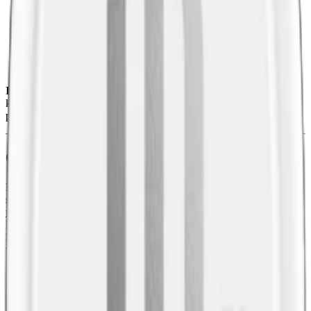
Styrka
:
normalstarkt snus
Format/storlek:
original
Smak:
traditionell
/
whisky (Irländsk whiskey)
Ingredienser:
tobak, surhetsreglerande medel (E501,
kaliumkarbonater), vatten, fuktbevarande medel (E1520,
propylenglykol) samt salt och aromer.
Om LD Whiskey Original Portion
LD Whiskey Original är ett nytt klassiska whiskysnus från
snusmärket LD, skapad av Nordic Snus hösten 2023. Ett
traditionellt snus
med en twist. Smaken består av mörk tobak
kombinerad med smaknoter av whiskey. Denna blandning
kompletteras med nyanser av ekfat, en lätt rökighet och en subtil
vaniljton.
Sett till styrkan är LD Whiskey Original ett normalstarkt
portionssnus. Med ett nikotininnehåll på 9 milligram per prilla, vilket
motsvarar en nikotinhalt på 1%, ligger denna
LD snus
strax under
gränsen till att vara ett starkt snus.