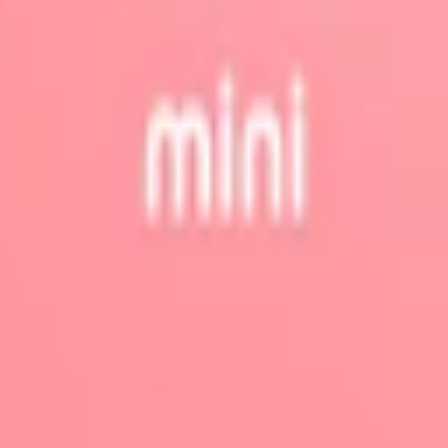
-pack
951 kr
31,70 kr
/st
50-pack
1 570 kr
31,40 kr
/st
dium Slim Vitt Snus
Smak:
chili
/
melon
Format/storlek:
slim
Antal prillor:
20 st