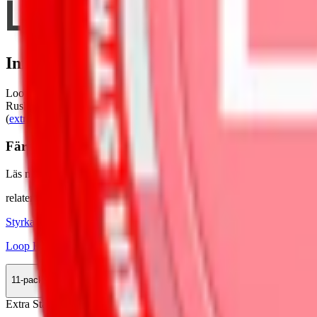
Information om varumärket Loop
Loop, lanserat 2020 av svenska snustillverkaren
Another Snus Factor
Rush™-teknologin för snabb och jämn nikotinrelease. Från Loop kom
(
extra starkt vitt snus
). Sedan december 2024 kommer alla
Loop snus
Färskt vitt snus
Läs mer om hur du förvarar Loop Red Chili Melon Medium:
"Så för
relaterade produkter
Styrka Normal · Slim
Loop Red Chili Melon Strong
11-pack
350,90 kr
Köp
Extra Stark