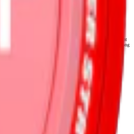
ina unika smaker. Loop revolutionerade också marknaden med Instant
a smaker från Loop kommer i styrkor från normal till Hyper Strong
rpackningen.