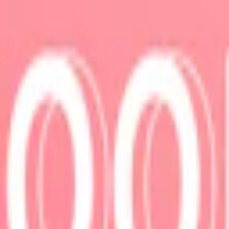
Nikotin per prilla:
6,3 mg
Nettovikt per dosa:
12,5 g
, nikotinresinat, surhetsreglerande medel (E500, natriumkarbonater), k
hetsbevarande medel (E401, natriumalginat), surhetsreglerande medel (E33
n subtil hetta från chili. Detta vita snus från Loop är normalstarkt oc
lla). Loop Red Chili Melon Medium kommer i en slimmad prilla vilket inne
625 gram styck, vilket innebär att nettovikten per dosa är 12,5 gram. P
rider sig jämnt och att nikotinupplevelsen är balanserad, från början till 
tället av bland annat fibrer, vatten, aromämnen och nikotin. Snuset inn
förteckning ovan. För den som uppskattar denna smak finns Loop Red 