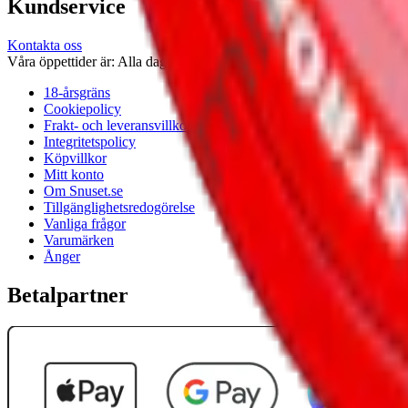
Kundservice
Kontakta oss
Våra öppettider är: Alla dagar 08:00 - 18:00 Vi svarar vanligtvis ino
18-årsgräns
Cookiepolicy
Frakt- och leveransvillkor
Integritetspolicy
Köpvillkor
Mitt konto
Om Snuset.se
Tillgänglighetsredogörelse
Vanliga frågor
Varumärken
Ånger
Betalpartner