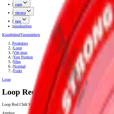
|
vape
|
rökning
|
iqos
|
snuskuriren
Kundtjänst
|
Varumärken
Produkter
/
Loop
/
Vitt snus
/
Torr Portion
/
Slim
/
Normal
/
Frukt
Loop
Loop Red Chili Melon Medium
Loop Red Chili Melon Medium med slimmad prilla och smak av melon oc
Attribut