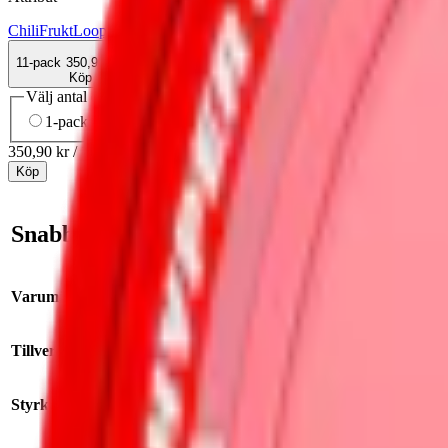
Chili
Frukt
Loop
Normal
Slim
Torr Portion
Vitt snus
11-pack
350,90 kr
Köp
Välj antal dosor
1-pack
36,90 kr
36,90 kr
/st
11-pack
350,90 kr
31,90 kr
/st
30
350,90 kr
/
11-pack
Köp
Snabb fakta om Loop Red Chili Melon Me
Varumärke:
Loop
Tillverkare
:
Another Snus Factory
Styrka:
normalstarkt vitt snus