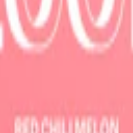
y
, är ett nyskapande, tobaksfritt snusvarumärke bland annat känt för s
mer bland annat smakerna Jalapeño Lime och Red Chili Melon. De flest
i nya polypropylendosor, som ersatte den tidigare dosan PlantCan™-fö
varar du snuset rätt"