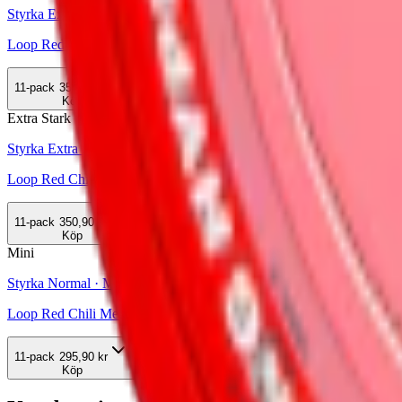
Styrka Extra Stark · Slim
Loop Red Chili Melon Extra Strong
11-pack
350,90 kr
Köp
Extra Stark
Styrka Extra Stark · Slim
Loop Red Chili Melon Hyper Strong
11-pack
350,90 kr
Köp
Mini
Styrka Normal · Mini
Loop Red Chili Melon Mini 2
11-pack
295,90 kr
Köp