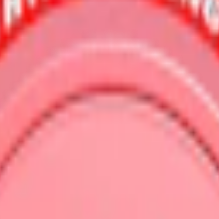
h het chili. Ett vitt snus från Loop med 6,3 mg nikotin per prilla.