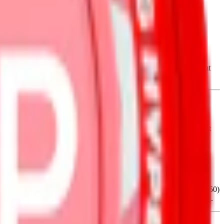
lumpförebyggande medel (E551, kiseldioxid), sötningsmedel (E950,
9, natriumfosfater), stabiliseringsmedel (E516, kalciumsulfat) samt
h innehåller 6,3 mg nikotin per prilla, strax över gränsen till milt
bär att prillan är lite smalare och diskretare än de klassiska stora
recis som övrigt vitt snus från Loop är fuktigheten normal – den är
slut.
ehåller även flera tillsatser, däribland sötningsmedel (E968 och E950)
Chili Melon också i styrkorna
strong
,
extra strong
och
hyper strong
.