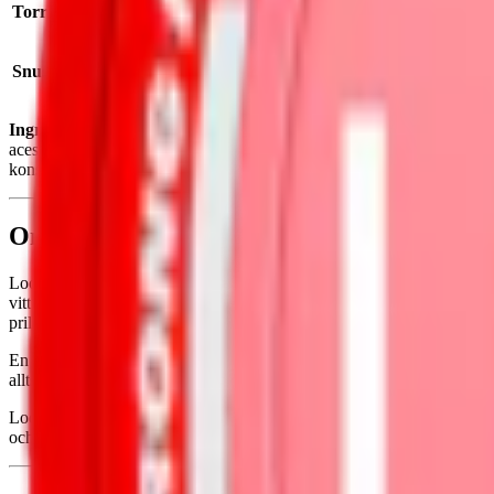
Torrhet:
normal
Snustyp:
vitt snus
Ingredienser:
fiber, vatten, sötningsmedel (E968, erytritol), aromer
acesulfam k), koksalt, stabiliseringsmedel (E450, difosfater), fuktig
konserveringsmedel (E202, kaliumsorbat)
Om Loop Red Chili Melon Medium
Loop Red Chili Melon Medium har en tydlig och unik smak av melon med e
vitt snus (normalstarkt vitt snus innehåller 6,0–9,9 mg nikotin per pri
prillorna, men ändå större än en miniportion.
En dosa
vitt snus
från Loop rymmer i dagsläget 20 prillor som väger 0,
alltså inte torr, men inte heller överdrivet fuktig. Det gör att smaken sp
Loop Red Chili Melon Medium innehåller ingen tobak utan tillverkas is
och surhetsreglerande medel (E500 och E339). Se komplett innehålls