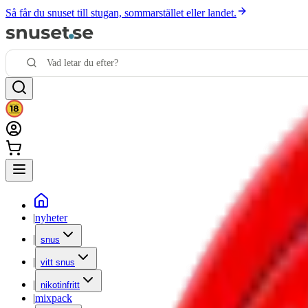
Så får du snuset till stugan, sommarstället eller landet.
|
nyheter
|
snus
|
vitt snus
|
nikotinfritt
|
mixpack