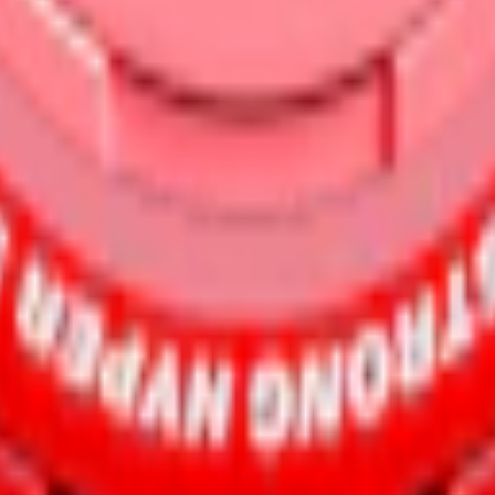
m 24 timmar på vardagar.