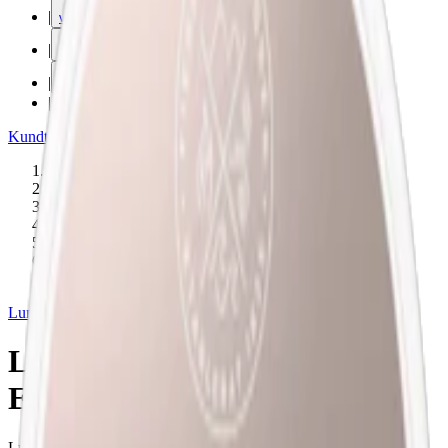
|
vape
|
rökning
|
iqos
|
snuskuriren
Kundtjänst
|
Varumärken
Produkter
/
Lundgrens
/
Snus
/
Vit Portion
/
Large
/
Normal
/
Bär
Lundgrens
Lundgrens Glasrike Limited
Edition 2025
Lundgrens Glasrike Limited Edition 2025. Det är ett vitt snus med