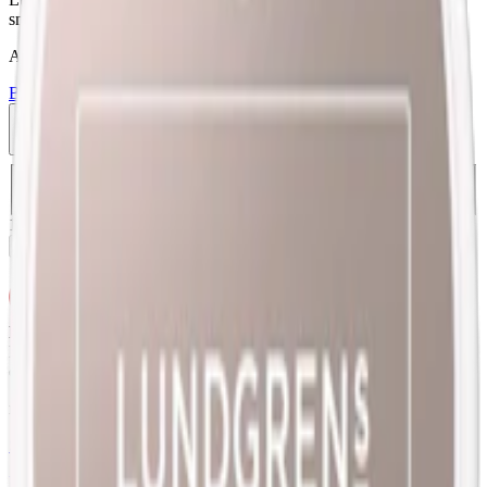
smak av lingon och tobak, 8 mg nikotin per prilla.
Attribut
Bär
Delisted
Large
Lundgrens
Normal
Snus
Traditionell
Vit Portion
1-pack
199,90 kr
Slut i lager
Välj antal dosor
1-pack
199,90 kr
199,90 kr
/st
199,90 kr
/
1-pack
Slut i lager
Ej för personer under 18 år.
Lundgrens Glasrike Limited Edition 2025 innehåller nikotin som är
ett mycket beroendeframkallande ämne.
relaterade produkter
Styrka Normal · Large
Lundgrens Lägereld