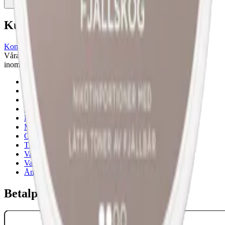
Köp
Kundservice
Kontakta oss
Våra öppettider är: Alla dagar 08:00 - 18:00 Vi svarar vanligtvis
inom 24 timmar på vardagar.
18-årsgräns
Cookiepolicy
Frakt- och leveransvillkor
Integritetspolicy
Köpvillkor
Mitt konto
Om Snuset.se
Tillgänglighetsredogörelse
Vanliga frågor
Varumärken
Ånger
Betalpartner