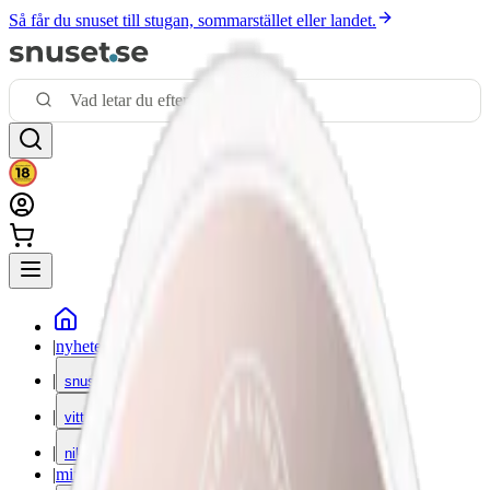
Så får du snuset till stugan, sommarstället eller landet.
|
nyheter
|
snus
|
vitt snus
|
nikotinfritt
|
mixpack