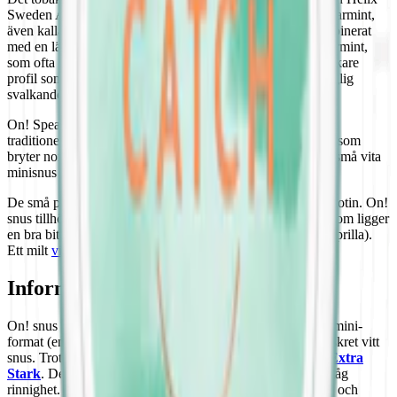
Sweden AB och Altria har en mild smak av spearmint. Spearmint,
även kallad grönmynta, ger en mild och subtil svalka, kombinerat
med en lätt gräsaktig och söt arom. I jämförelse med pepparmint,
som ofta är starkare och mer intensiv, har spearmint en mjukare
profil som ger en mindre genomträngande, men ändå behaglig
svalkande effekt.
On! Spearmint Mini skiljer sig likt övriga On! snus från det
traditionella snuset genom sin rektangulära dosa, en design som
bryter normen och tillför en unik touch. Dosan rymmer 20 små vita
minisnus som tillsammans väger 6,4 gram.
De små prillorna är extra torra, vita och innehåller 3 mg nikotin. On!
snus tillhör de mildare vita snusen med ett nikotininnehåll som ligger
en bra bit under gränsen till normal styra (6 mg nikotin per prilla).
Ett milt
vitt snus
som rinner mindre än fuktigare varianter.
Information om varumärket On!
On! snus kombinerar stilren rektangulär dosa med prillor i mini-
format (endast 0,32 g styck), vilket gör dem till ett unikt diskret vitt
snus. Trots det lilla formatet finns styrka:
On! Mint 9 mg Extra
Stark
. Den torra ytan ger dessutom lång smakrelease och låg
rinnighet. Bland smakerna märks Spearmint, Lemon Berry och