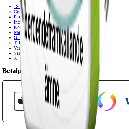
18-årsgräns
Cookiepolicy
Frakt- och leveransvillkor
Integritetspolicy
Köpvillkor
Mitt konto
Om Snuset.se
Tillgänglighetsredogörelse
Vanliga frågor
Varumärken
Ånger
Betalpartner