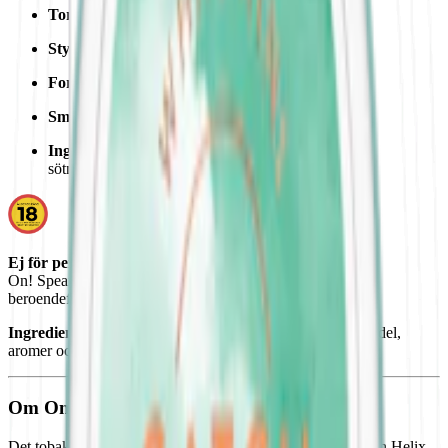
Torrhet:
extra torr
Styrka
:
milt vitt snus
Format/storlek:
vitt minisnus
Smak:
spearmint
Ingredienser:
fyllnadsmedel, smakförstärkare,
sötningsmedel, aromer och nikotin.
Ej för personer under 18 år.
On! Spearmint 3 mg innehåller nikotin som är ett mycket
beroendeframkallande ämne.
Ingredienser:
fyllnadsmedel, smakförstärkare, sötningsmedel,
aromer och nikotin.
Om On! Spearmint 3mg
Det tobaksfria vita minisnuset On! Spearmint 3mg Mini från Helix