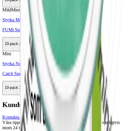
Köp
Mild
Mini
Styrka Mild · Mini
FUMi Spearmint Mini 1
10-pack
295,50 kr
Köp
Mini
Styrka Normal · Mini
Catch Spearmint White Mini
10-pack
389,50 kr
Köp
Kundservice
Kontakta oss
Våra öppettider är: Alla dagar 08:00 - 18:00 Vi svarar vanligtvis
inom 24 timmar på vardagar.