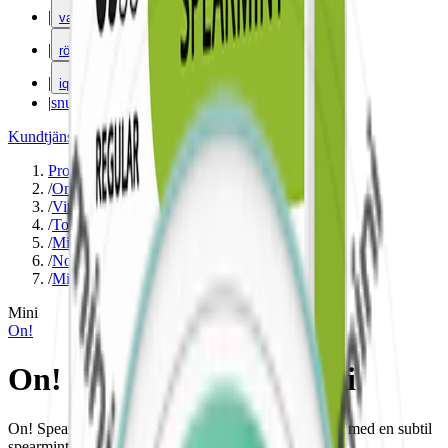
|
vape
|
rökning
|
iqos
|
snuskuriren
Kundtjänst
|
Varumärken
Produkter
/
On!
/
Vitt snus
/
Torr Portion
/
Mini
/
Normal
/
Mint
Mini
On!
On! Spearmint 3mg Mini
On! Spearmint Mini är ett mildare tobaksfritt vitt snus med en subtil
spearmintsmak. Innehåller 3 mg nikotin per minisnus.