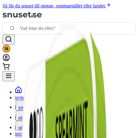
Så får du snuset till stugan, sommarstället eller landet.
|
nyheter
|
snus
|
vitt snus
|
nikotinfritt
|
mixpack