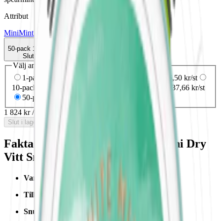
Attribut
Mini
Mint
Normal
On!
Torr Portion
Vitt snus
50-pack
1 824 kr
Slut i lager
Välj antal dosor
1-pack
43,50 kr
43,50 kr
/st
5-pack
182,50 kr
36,50 kr
/st
10-pack
384,50 kr
38,45 kr
/st
30-pack
1 129,80 kr
37,66 kr
/st
50-pack
1 824 kr
36,48 kr
/st
1 824 kr
/
50-pack
Slut i lager
Fakta om On! Spearmint 3mg Mini Dry
Vitt Snus
Varumärke:
On!
Tillverkare:
Helix Sweden AB
Snustyp:
vitt snus