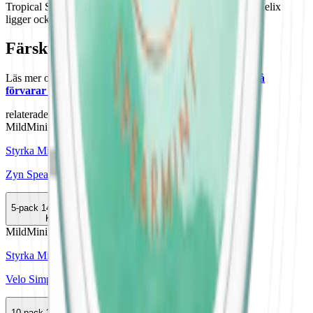
Tropical Spice – alla producerade i Sverige. Tillverkaren Helix
ligger också bakom den större
On! Plus
samt nya
Fumi
.
Färskt vitt snus
Läs mer om hur du förvarar On! Spearmint 3mg Mini:
"Så
förvarar du snuset rätt"
relaterade produkter
Mild
Mini
Styrka Mild · Mini
Zyn Spearmint Mini 1
5-pack
149,90 kr
Köp
Mild
Mini
Styrka Mild · Mini
Velo Simply Spearmint Mini 1
10-pack
359,90 kr