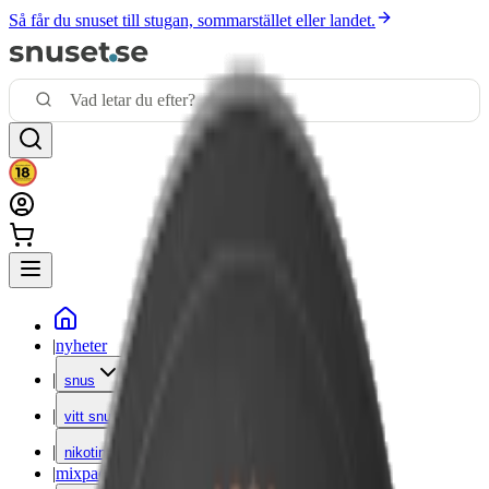
Så får du snuset till stugan, sommarstället eller landet.
|
nyheter
|
snus
|
vitt snus
|
nikotinfritt
|
mixpack