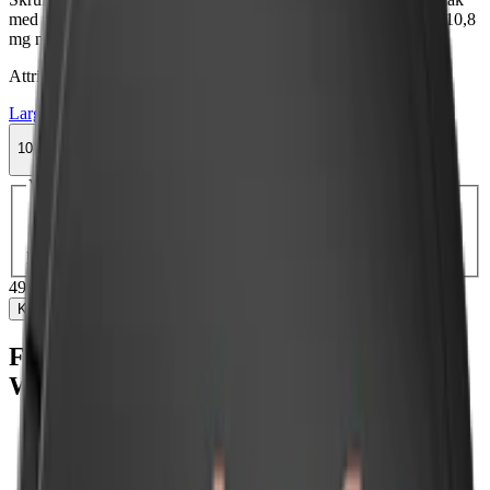
med inslag av bergamott och rosenolja. Normalstarkt snus med 10,8
mg nikotin per prilla.
Attribut
Large
Skruf
Snus
Stark
Vit Portion
10-pack
499,50 kr
Köp
Välj antal dosor
1-pack
54,90 kr
54,90 kr
/st
10-pack
499,50 kr
49,95 kr
/st
30-pack
1 477,20 kr
49,24 kr
/st
50-
pack
2 409 kr
48,18 kr
/st
499,50 kr
/
10-pack
Köp
Fakta om Skruf No. 22 Original Starkt
White Portionssnus
Varumärke:
Skruf Snus
Tillverkare:
Skruf Snus AB