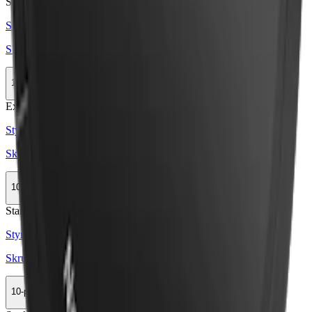
Stark
Styrka Stark · Large
Skruf No. 23 Stark White Portion
10-pack
409,90 kr
Köp
Extra Stark
Styrka Extra Stark · Large
Skruf No. 24 Extra Stark White Portion
10-pack
494,30 kr
Köp
Stark
Styrka Stark · Slim
Skruf No. 25 Original Slim White Portion
10-pack
493,50 kr
Köp