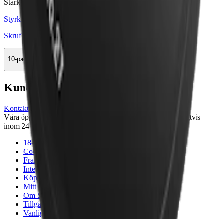
Stark
Styrka Stark · Large
Skruf No. 27 Original Portion
10-pack
493,50 kr
Köp
Kundservice
Kontakta oss
Våra öppettider är: Alla dagar 08:00 - 18:00 Vi svarar vanligtvis
inom 24 timmar på vardagar.
18-årsgräns
Cookiepolicy
Frakt- och leveransvillkor
Integritetspolicy
Köpvillkor
Mitt konto
Om Snuset.se
Tillgänglighetsredogörelse
Vanliga frågor