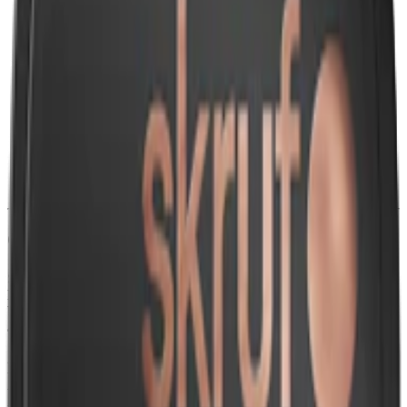
Snustyp:
white portion
Torrhet:
torr
Styrka
:
starkt snus
Format/storlek:
original/large
Smak:
tobak
/
citrus
Ingredienser:
vatten, salt, tobak, fuktighetsbevarande medel,
surhetsreglerande medel och aromer.
Om Skruf White Portion
Skruf No. 22 Original White Portion tillverkas av Skruf Snus AB.
Detta torrare
snus
har en ren tobakssmak kompletterad med toner av
bergamott och rosenolja. Med en nikotinhalt på 10,8 mg per prilla,
är Skruf Vit Portion ett normalstarkt snus.
24 prillor per dosa där med varje snus väger 0,9 gram. Den något
torrare prillan ger minskad risk för rinnande snus. Skruf No. 22
tillverkas av bland annat vatten, salt, tobak, fuktighetsbevarande