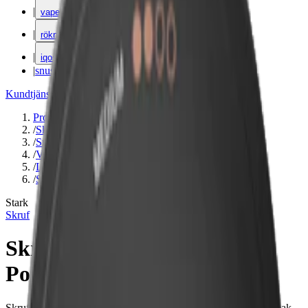
|
vape
|
rökning
|
iqos
|
snuskuriren
Kundtjänst
|
Varumärken
Produkter
/
Skruf
/
Snus
/
Vit Portion
/
Large
/
Stark
Stark
Skruf
Skruf No. 22 Original White
Portion
Skruf No. 22 Original Vit Portion har en ren och mild tobakssmak