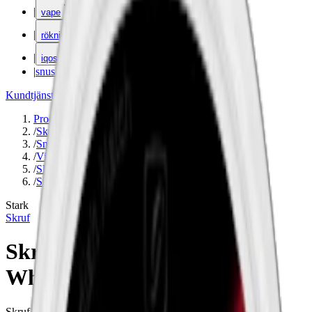
|
vape
|
rökning
|
iqos
|
snuskuriren
Kundtjänst
|
Varumärken
Produkter
/
Skruf
/
Snus
/
Vit Portion
/
Slim
/
Stark
Stark
Skruf
Skruf No. 25 Original Slim
White Portion
Skruf Slim Vit Portion är en normalstarkt slimmat snus med