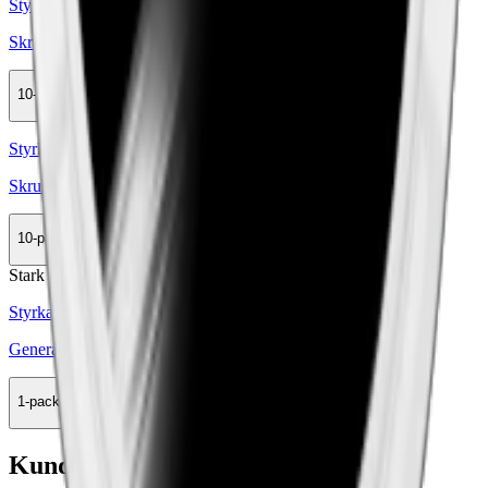
Styrka Stark · Large
Skruf No. 22 Original White Portion
10-pack
499,50 kr
Köp
Styrka Normal · Slim
Skruf No. 02 Fresh Slim White Portion
10-pack
499,50 kr
Köp
Stark
Styrka Stark · Slim
General Slim White Portion Strong
1-pack
35,90 kr
Köp
Kundservice