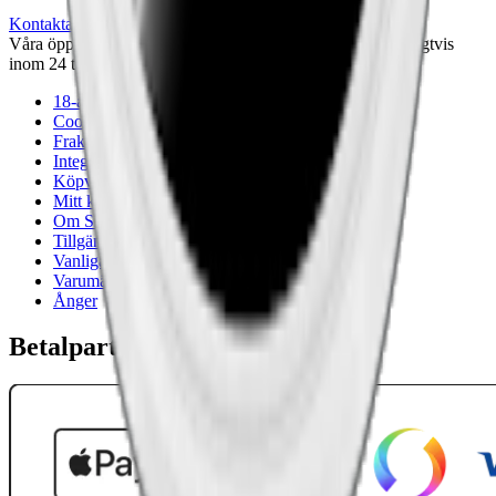
Kontakta oss
Våra öppettider är: Alla dagar 08:00 - 18:00 Vi svarar vanligtvis
inom 24 timmar på vardagar.
18-årsgräns
Cookiepolicy
Frakt- och leveransvillkor
Integritetspolicy
Köpvillkor
Mitt konto
Om Snuset.se
Tillgänglighetsredogörelse
Vanliga frågor
Varumärken
Ånger
Betalpartner