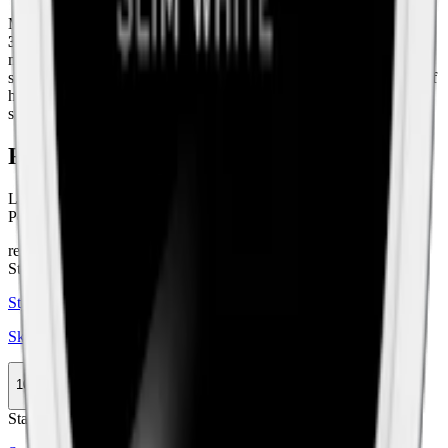
Med snus som
Skruf No. 29 Extra Stark Portion
och
Skruf No.
33 Lössnus
visar
Skruf Snus AB
varför de har blivit ett av Nordens
mest kända snustillverkare. Snuset från Skruf finns i flera olika
storlekar, smaker och styrkor. Totalt finns det 16 varianter från Skruf
här hos Snuset.se. Från samma tillverkare kommer också
snusvarumärkena
Knox
och
Smålands Brukssnus
.
Färskt snus
Läs mer om hur du förvarar Skruf No. 25 Original Slim White
Portion
här
relaterade produkter
Stark
Styrka Stark · Slim
Skruf No. 26 Stark Slim White Portion
10-pack
493,50 kr
Köp
Stark