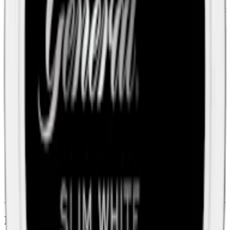
resulterar detta i mindre rinnighet jämfört med traditionellt brunt
snus. Varje prilla innehåller 10,4 mg nikotin, vilket ger en nikotinhalt
på 1,5%. Skruf Slim Vit Portion finns också i ett starkare utförande:
Skruf No. 26 Original Stark Slim. Se komplett innehållsdeklaration
längre ner på denna sida.
Även känd som Skruf Slim Vit Portion #25, är denna produkt
lämplig för de som föredrar en mindre prilla men inte vill
kompromissa på en standardstark tobakssmak. Totalvikten per dosa
uppgår till 16,6 gram.
Skrufs white portion finns också med fullstora prillor i tre olika
styrkor:
Skruf No. 22 Original White Portion:
10.8
mg nikotin per
prilla (normal)
Skruf No. 23 Stark White Portion:
12.6
mg nikotin per prilla
(stark)
Skruf No. 24 Extra Stark White Portion:
15.3
mg nikotin per
prilla (extra stark)
Information om varumärket Skruf