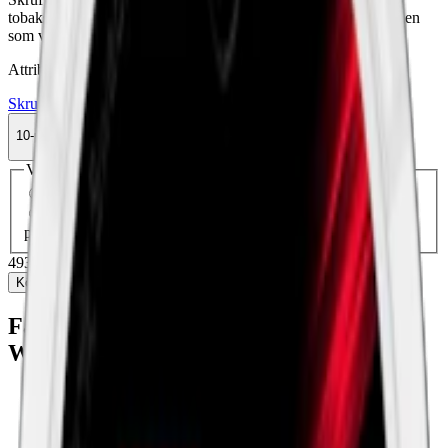
tobakssmak och toner av bergamott och rosenolja, perfekt för den
som vill ha en mindre prilla.
Attribut
Skruf
Slim
Snus
Stark
Vit Portion
10-pack
493,50 kr
Köp
Välj antal dosor
1-pack
54,50 kr
54,50 kr
/st
10-pack
493,50 kr
49,35 kr
/st
30-pack
1 193,40 kr
39,78 kr
/st
50-
pack
1 974,50 kr
39,49 kr
/st
493,50 kr
/
10-pack
Köp
Fakta om Skruf No. 25 Original Slim
White Portionssnus
Varumärke:
Skruf Snus
Tillverkare:
Skruf Snus AB