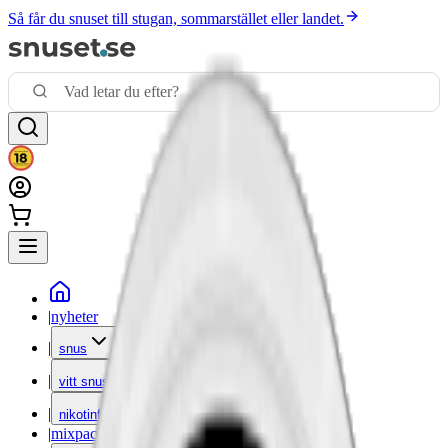
Så får du snuset till stugan, sommarstället eller landet.
|
nyheter
|
snus
|
vitt snus
|
nikotinfritt
|
mixpack