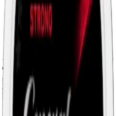
Snustyp:
white portion
Torrhet:
torr
Styrka
:
starkt snus
Format/storlek:
slim snus
Smak:
tobak
/
citrus
Ingredienser:
vatten, salt, tobak, fuktighetsbevarande medel,
surhetsreglerande medel och aromer.
Om Skruf Slim White Portion
Skruf Slim Vit Portion är en mindre variant av den klassiska Skruf
Vit Portion. Med prillor som är cirka 20% mindre än den
traditionella white portion, ger denna produkt en mer diskret
upplevelse samtidigt som den behåller en klassisk tobakssmak. Ren
tobakssmak, framhävd med inslag av bergamott och rosenolja.
Varje dosa av Skruf Slim Vit Portion innehåller 24 mindre prillor,
med varje prilla vägande 0,69 gram. Tillverkad med en torrare yta,