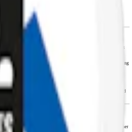
esulfam k), stabiliseringsmedel (E415, xantangummi),
ormat, vilket gör den till en diskret prilla. Varje prilla väger 0,478
nikotinhalt på 1,2 %. En mild prilla utan tobak.
urhetsreglerande medel, vatten och växtfiber. All tillverkning av Sting
å Stingfree Blue Mint, till höger den nya. Under en övergångsperiod
int till den unika Swedish Cola, har Stingfree ett utbud som spänner