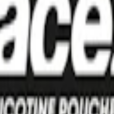
fyllnadsmedel (E460, cellulosa), salt, nikotin, sötningsmedel (E950, ac
r.
av en milt och mintigt
vitt snus
. Sting Free Snus Blue Mint kommer i slimf
 gram. Nikotininnehållet per prilla är 6,6 milligram, vilket motsvarar en 
l, fyllnadsmedel, koksalt, nikotin, sötningsmedel, stabiliseringsmedel, s
 ISCC-certifierade.
 under 2025. Nedan till vänster ser du den äldre designen och dosan p
lla.
ch nikotinhalt. Med ett urval av smaker, från den uppfriskande Blue M
t för den som vill ha mer än bara ett snus.