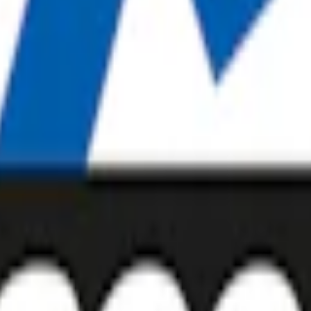
pack
439,90 kr
43,99 kr
/st
30-pack
1 313,40 kr
43,78 kr
/st
50-pack
2
us