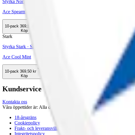
Styrka Normal · Slim
Ace Spearmint
10-pack
369,50 kr
Köp
Stark
Styrka Stark · Slim
Ace Cool Mint
10-pack
369,50 kr
Köp
Kundservice
Kontakta oss
Våra öppettider är: Alla dagar 08:00 - 18:00 Vi svarar vanligtvis ino
18-årsgräns
Cookiepolicy
Frakt- och leveransvillkor
Integritetspolicy