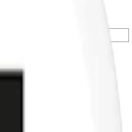
 174,50 kr
43,49 kr
/st