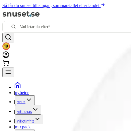
Så får du snuset till stugan, sommarstället eller landet.
|
nyheter
|
snus
|
vitt snus
|
nikotinfritt
|
mixpack