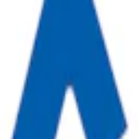
å 6,6 mg nikotin per prilla. Finns i flera smaker och styrkor.