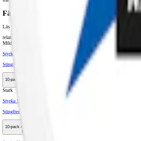
Färskt vitt snus
Läs mer om hur du förvarar Stingfree Blue Mint:
"Så förvarar du sn
relaterade produkter
Mild
Styrka Mild · Slim
Stingfree Ocean Mint
10-pack
439,90 kr
Köp
Stark
Styrka Stark · Slim
Stingfree Ocean Mint Strong
10-pack
439,90 kr
Köp