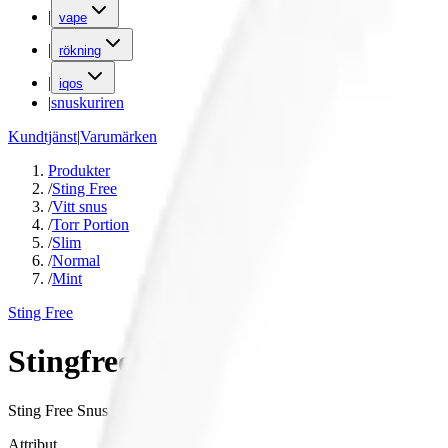
|
vape
|
rökning
|
iqos
|
snuskuriren
Kundtjänst
|
Varumärken
Produkter
/
Sting Free
/
Vitt snus
/
Torr Portion
/
Slim
/
Normal
/
Mint
Sting Free
Stingfree Blue Mint
Sting Free Snus är ett vitt snus med mintsmak och ett nikotininnehåll p
Attribut