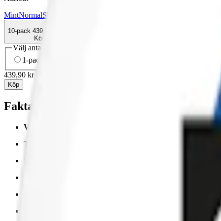
Mint
Normal
Slim
Sting Free
Torr Portion
Vitt snus
10-pack
439,90 kr
Köp
Välj antal dosor
1-pack
48,90 kr
48,90 kr
/st
5-pack
219,90 kr
43,98 kr
/st
10-
439,90 kr
/
10-pack
Köp
Fakta om Stingfree Blue Mint Slim Vitt Sn
Varumärke:
Sting Free
Tillverkare:
Sting Free AB
Snustyp:
vitt snus
Torrhet:
normal
Styrka
:
normalstarkt vitt snus
Format/storlek:
slim