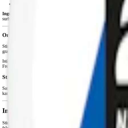
Smak:
mint
Ingredienser:
växtfiber, förtjockningsmedel (E401, natriumalginat), 
surhetsreglerande medel (E501, kaliumkarbonater), vatten samt arome
Om Sting Free Snus Blue Mint
Sting Free Snus Blue Mint är det perfekta valet för dig som vill njuta 
gram och varje dosa innehåller 20 prillor, vilket ger en totalvikt på 11
Istället för tobak innehåller Sting Free Snus aromer, förtjockningsmede
Free Snus Blue Mint sker i Sverige och både biofilmen och dosorna är
Stingfree får ny design under 2025
Samtliga varianter av
Stingfree snus
får ny uppdaterad design på dosan
kan både äldre och ny design förekomma. Ny design, samma unika pri
Information om varumärket Stingfree
Stingfree är ett
vitt snus utan tobak
men utan att kompromissa på smak o
från kyligt till sött. Stingfree är grundat av Bengt Wiberg och utveckla