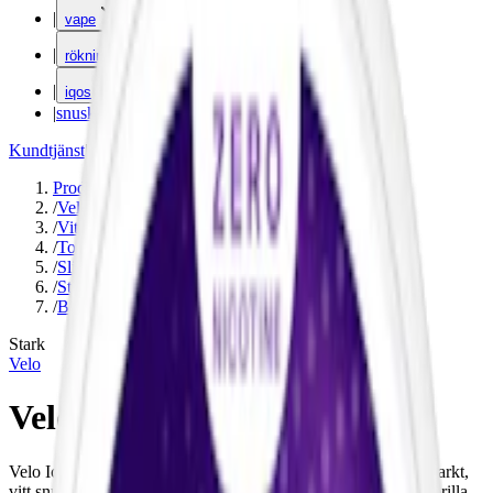
|
vape
|
rökning
|
iqos
|
snuskuriren
Kundtjänst
|
Varumärken
Produkter
/
Velo
/
Vitt snus
/
Torr Portion
/
Slim
/
Stark
/
Bär
Stark
Velo
Velo Icy Berries
Velo Icy Berries Stark, lanserad av BAT vintern 2023, är ett starkt,
vitt snus med bärsmak och kylande effekt. 10 mg nikotin per prilla.