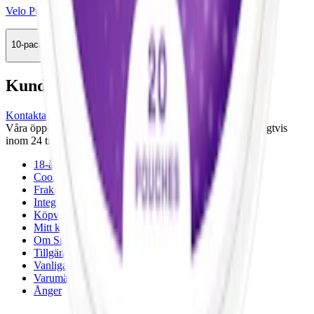
Velo Purple Grape Zero
10-pack
369,90 kr
Köp
Kundservice
Kontakta oss
Våra öppettider är: Alla dagar 08:00 - 18:00 Vi svarar vanligtvis
inom 24 timmar på vardagar.
18-årsgräns
Cookiepolicy
Frakt- och leveransvillkor
Integritetspolicy
Köpvillkor
Mitt konto
Om Snuset.se
Tillgänglighetsredogörelse
Vanliga frågor
Varumärken
Ånger