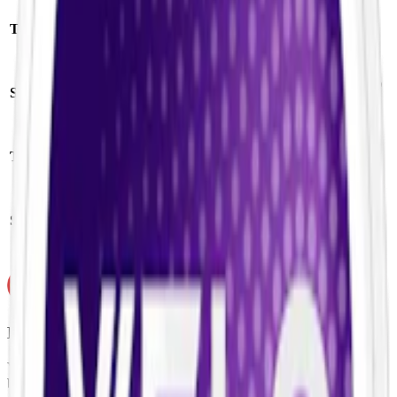
Format/storlek:
Tillverkare:
BAT (British American Tobacco)
slim
Antal prillor:
20
Styrka
:
starkt vitt snus
st
Nikotin per
Torrhet:
normal
prilla:
10 mg
Nettovikt per
Snustyp:
vitt snus
dosa:
14 g
Ej för personer under 18 år.
Velo Icy Berries innehåller nikotin som är ett mycket
beroendeframkallande ämne.