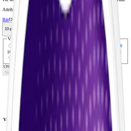
Attribut
Bär
Delisted
Slim
Stark
Torr Portion
Velo
Vitt snus
10-pack
339,90 kr
Slut i lager
Välj antal dosor
1-pack
38,90 kr
38,90 kr
/st
5-pack
184,50 kr
36,90 kr
/st
10-pack
339,90 kr
33,99 kr
/st
30-pack
1 013,70 kr
33,79 kr
/st
50-pack
1 674,50 kr
33,49 kr
/st
339,90 kr
/
10-pack
Slut i lager
Snabb fakta om VElo Icy
Berries Starkt Vitt Snus
Smak:
bär
med
Varumärke:
Velo
kylande effekt