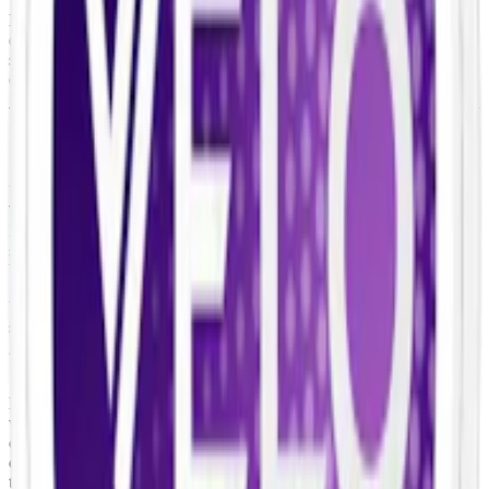
Ingredienser:
fyllnadsmedel (E460, cellulosa), vatten, salt, xylitol
(E967), aromer, nikotin, förtjockningsmedel (E401, natriumalginat),
surhetsreglerande medel (E500, natriumkarbonater), sötningsmedel
(E950, acesulfam k)
Om Velo Icy Berries
Velo Icy Berries är ett nytt vitt snus från BAT (British American
Tobacco), lanserad på den svenska marknaden under vintern 2023.
Detta tobaksfria snus har en unik kombination av smak och nikotin
som ger en stark upplevelse. Ett starkt
vitt snus
med smak av kyliga
bär.
Velo Icy Berries har en smak av bär med en kylande touch, vilket
skapar en unik smakupplevelse. Velo Icy Berries ligger strax över
gränsen till vad som betraktas som starkt snus, med en nikotinhalt på
1,43%, vilket ger ett nikotininnehåll på 10 mg per prilla.
En dosa Velo Icy Berries innehåller 20 prillor i slim-format, med en
vikt på 0,7 gram per prilla. Detta slim format gör prillorna diskreta
och optimerade under läppen. Den normalfuktiga prillan ger en
direkt och långvarig upplevelse. Velo Icy Berries innehåller ingen
tobak.