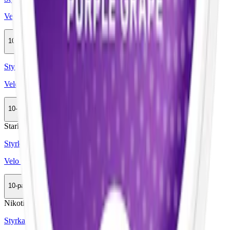
Velo Ruby Berry
10-pack
354,90 kr
Köp
Styrka Normal · Slim
Velo Dark Blackcurrant 3
10-pack
359,90 kr
Köp
Stark
Styrka Stark · Slim
Velo Purple Grape Strong
10-pack
359,90 kr
Köp
Nikotinfri
Styrka Nikotinfri · Slim