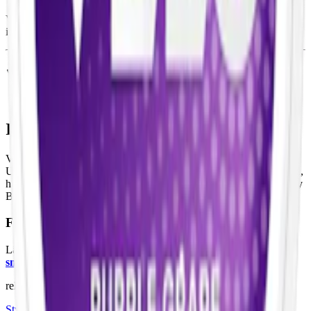
Velo Icy Berries lanserades 28 november 2023. Se
innehållsförteckning ovan.
Information om varumärket Velo
Velo är ett varumärke för
tobaksfritt
vitt snus från
BAT
.
Ursprungligen lanserat som Lyft 2017 och omvandlat till Velo 2022,
har
Velo snus
och märket expanderat sitt utbud med smaker som Icy
Berries och Royal Tea för att tilltala en global marknad.
Färskt vitt snus
Läs mer om hur du förvarar Velo Icy Berries:
"Så förvarar du
snuset rätt"
relaterade produkter
Styrka Normal · Slim