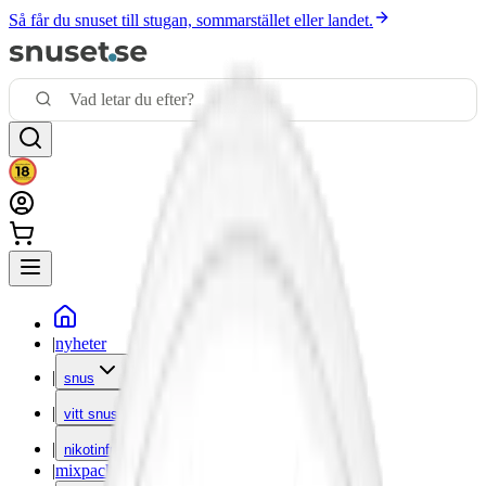
Så får du snuset till stugan, sommarstället eller landet.
|
nyheter
|
snus
|
vitt snus
|
nikotinfritt
|
mixpack