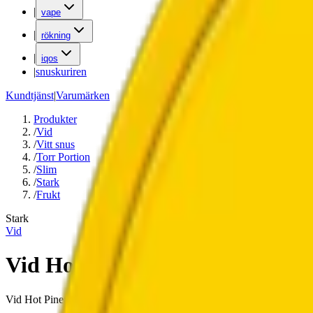
|
vape
|
rökning
|
iqos
|
snuskuriren
Kundtjänst
|
Varumärken
Produkter
/
Vid
/
Vitt snus
/
Torr Portion
/
Slim
/
Stark
/
Frukt
Stark
Vid
Vid Hot Pineapple
Vid Hot Pineapple är ett nytt slim vitt snus från Kurbits Snus AB. 8,