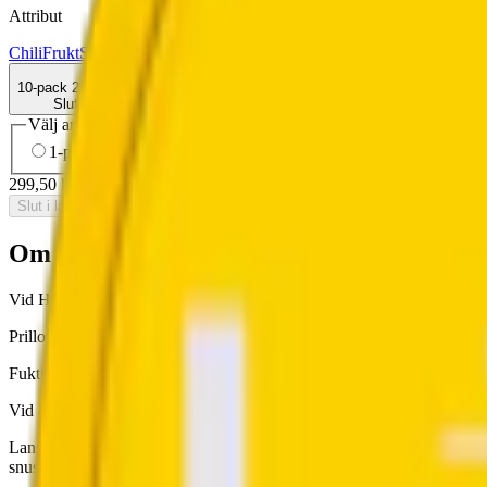
Attribut
Chili
Frukt
Slim
Stark
Torr Portion
Vid
Vitt snus
10-pack
299,50 kr
Slut i lager
Välj antal dosor
1-pack
34,90 kr
34,90 kr
/st
5-pack
149,50 kr
29,90 kr
/st
10-
299,50 kr
/
10-pack
Slut i lager
Om Vid Hot Pineapple
Vid Hot Pineapple är ett normalstarkt vitt snus med en het smak av c
Prillorna är slim portion, något mindre än traditionella snus. Varje pril
Fuktigheten är normal och varje prilla innehåller 8,9 milligram nikotin
Vid Hot Pineapple tillverkas av Kurbits Snus AB och innehåller endast
Lanseringen av Vid Hot Pineapple Stark ägde rum under oktober/novem
snusdosan.