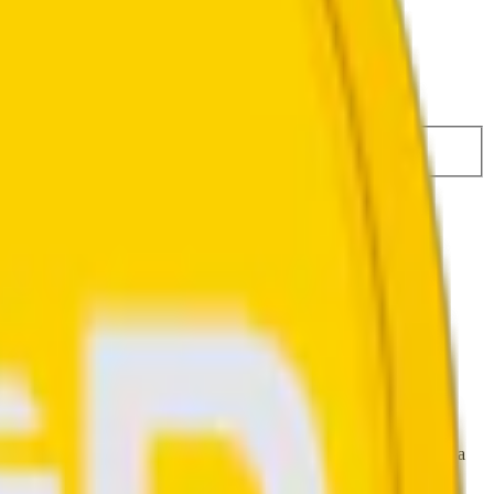
72,50 kr
29,45 kr
/st
kgrund av tropisk smaker.
8 prillor, vilket ger en totalvikt på 10 gram.
er det som definieras som starkt vitt snus.
illverkningsprocessen och materialet som används för att tillverka