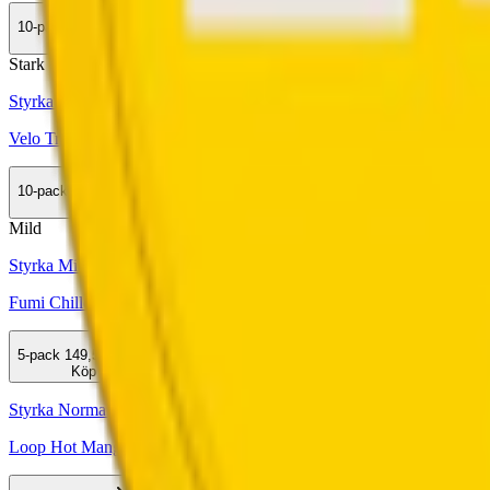
10-pack
349,90 kr
Köp
Stark
Styrka Stark · Slim
Velo Tropical Mango 14
10-pack
359,90 kr
Köp
Mild
Styrka Mild · Slim
Fumi Chilled Cherry 2
5-pack
149,50 kr
Köp
Styrka Normal · Slim
Loop Hot Mango Strong