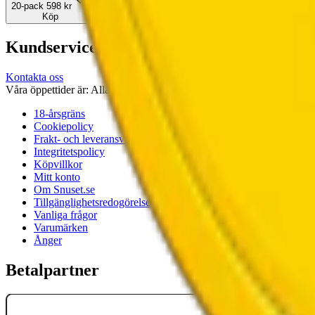
20-pack
598 kr
Köp
Kundservice
Kontakta oss
Våra öppettider är: Alla dagar 08:00 - 18:00 Vi svarar vanligtvis ino
18-årsgräns
Cookiepolicy
Frakt- och leveransvillkor
Integritetspolicy
Köpvillkor
Mitt konto
Om Snuset.se
Tillgänglighetsredogörelse
Vanliga frågor
Varumärken
Ånger
Betalpartner