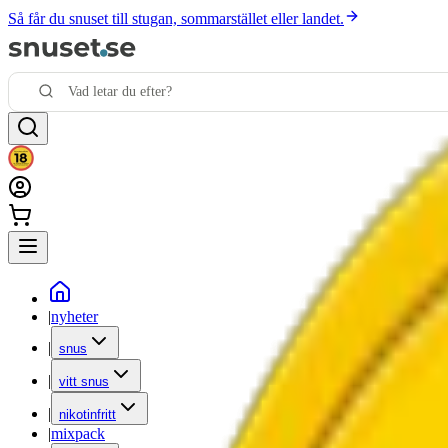
Så får du snuset till stugan, sommarstället eller landet.
|
nyheter
|
snus
|
vitt snus
|
nikotinfritt
|
mixpack