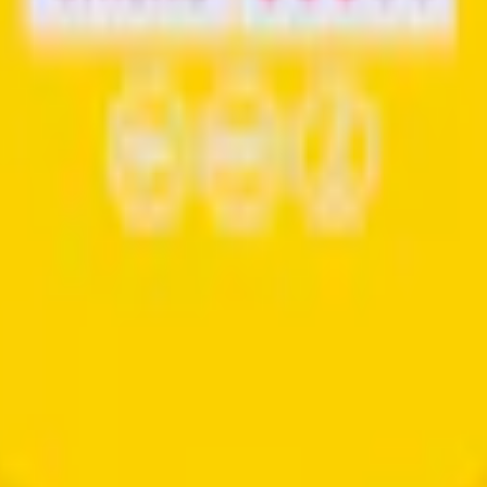
m 24 timmar på vardagar.