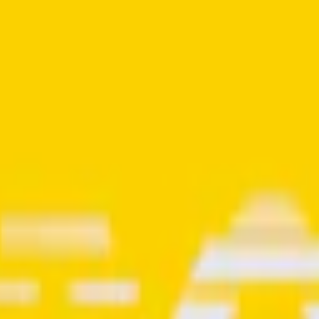
pack
299,50 kr
29,95 kr
/st
30-pack
892,50 kr
29,75 kr
/st
50-pack
1 4
hili och ananas. Röd chili och en mogen, gyllene ananas möts mot en ba
la av detta vita snus från Vid väger 0,55 gram och varje dosa innehåller 1
, vilket motsvarar en nikotinhalt på 1,6 procent. Styrkan ligger strax und
 vatten, fyllnadsmedel, nikotin samt aromer.
ber 2023. Dosorna från Vid är CO2-utsläppsneutrala, både vad gäller t