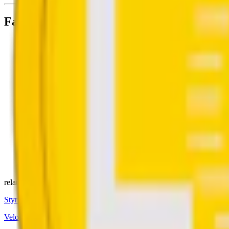
Fakta om Vid Hot Pineapple Starkt Vitt S
Varumärke:
Vid
Tillverkare:
Kurbits Snus AB
Snustyp:
tobaksfritt snus
Torrhet:
torr
Styrka:
normalstarkt vitt snus
Format/storlek:
slim
Smak:
chili
/
ananas
Ingredienser:
vatten, fyllnadsmedel, nikotin samt aromer.
relaterade produkter
Styrka Normal · Slim
Velo Tropical Mango