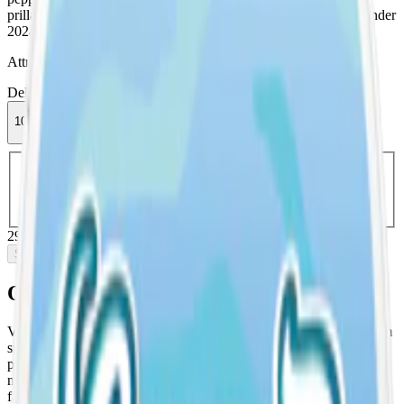
prilla. OBS! Volt Cool Crisp Mint kommer utgå ur sortimentet under
2024 i och med att Swedish Match lägger ner varumärket Volt.
Attribut
Delisted
Mint
Slim
Stark
Torr Portion
Vitt snus
Volt
10-pack
299,50 kr
Slut i lager
Välj antal dosor
1-pack
37,90 kr
37,90 kr
/st
5-pack
149,50 kr
29,90 kr
/st
10-pack
299,50 kr
29,95 kr
/st
30-pack
892,50 kr
29,75 kr
/st
50-pack
1 472,50 kr
29,45 kr
/st
299,50 kr
/
10-pack
Slut i lager
Om Volt Cool Crisp Mint Stark
Volt Cool Crisp Mint Stark, tillverkad av Swedish Match, är en slim
snus som är torr på ytan med fuktigare innehåll. En frisk smak av
pepparmint i varje prilla. Denna starka variant innehåller 1,5%
nikotin och varje prilla väger 0,7 gram. Med 21 prillor i varje dosa,
får du en en total snusvikt på 14,7 gram i varje snusdosa.