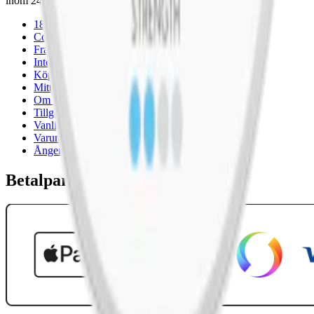
inom 24 timmar på vardagar.
18-årsgräns
Cookiepolicy
Frakt- och leveransvillkor
Integritetspolicy
Köpvillkor
Mitt konto
Om Snuset.se
Tillgänglighetsredogörelse
Vanliga frågor
Varumärken
Ånger
Betalpartner