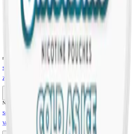
Format/storlek:
slim
Smak:
mint
Ingredienser:
vatten, fyllnadsmedel (E460, cellulosa),
fuktighetsbevarande medel (E422, glycerol), salt,
surhetsreglerande medel (E334, l-vinsyra; E500,
natriumkarbonater; E509, kalciumklorid), nikotin,
sötningsmedel (E950, acesulfam k) samt aromer.
relaterade produkter
Styrka Normal · Slim
Zone X Cold Blast Stark
10-pack
225,50 kr
Köp
Nikotinfri
Styrka Nikotinfri · Slim
Voon Cool Spearmint