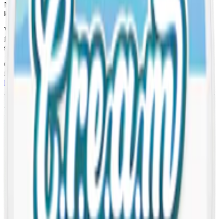
Nikotinhalten i varje prilla är 10,5 milligram, vilket ger dig en
kraftfullare upplevelse.
Volt Cool Crisp Mint Stark innehåller bland annat fyllnadsmedel,
fuktighetsbevarande medel, surhetsreglerande medel och
sötningsmedel. Se komplett innehållsdeklaration nedan.
OBS!
Under oktober, november och december 2024 kommer Volt
fasas ut som varumärke. Läs mer om förändringarna här:
Volt snus
försvinner, förändras och byter namn
.
Fakta om Volt Cool Crisp Mint Stark
Slim
Varumärke:
Volt
Tillverkare:
Swedish Match
Snustyp:
tobaksfritt snus
Torrhet:
torr
Styrka
:
starkt vitt snus