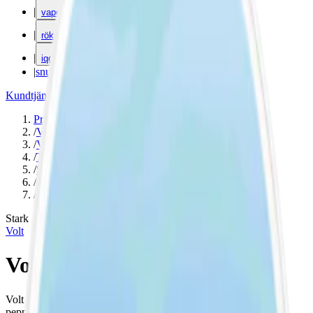
|
vape
|
rökning
|
iqos
|
snuskuriren
Kundtjänst
|
Varumärken
Produkter
/
Volt
/
Vitt snus
/
Torr Portion
/
Slim
/
Stark
/
Mint
Stark
Volt
Volt Cool Crisp Mint Stark
Volt Cool Crisp Mint Stark Slim är starkt vitt snus med
pepparmintsmak med en högre nikotinhalt. 10,5 mg nikotin per