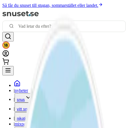
Så får du snuset till stugan, sommarstället eller landet.
|
nyheter
|
snus
|
vitt snus
|
nikotinfritt
|
mixpack