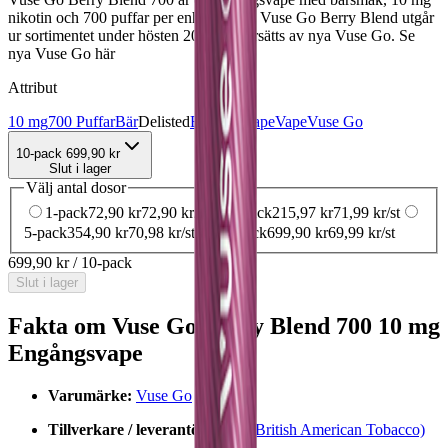
nikotin och 700 puffar per enhet. OBS! Vuse Go Berry Blend utgår
ur sortimentet under hösten 2024 och ersätts av nya Vuse Go. Se
nya Vuse Go här
Attribut
10 mg
700 Puffar
Bär
Delisted
Engångsvape
Vape
Vuse Go
10-pack
699,90 kr
Slut i lager
Välj antal dosor
1-pack
72,90 kr
72,90 kr
/st
3-pack
215,97 kr
71,99 kr
/st
5-pack
354,90 kr
70,98 kr
/st
10-pack
699,90 kr
69,99 kr
/st
699,90 kr
/
10-pack
Slut i lager
Fakta om Vuse Go Berry Blend 700 10 mg
Engångsvape
Varumärke:
Vuse Go
Tillverkare / leverantör:
BAT (British American Tobacco)