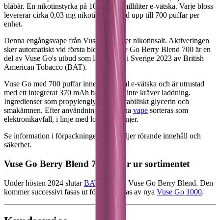
blåbär. En nikotinstyrka på 10 mg per milliliter e-vätska. Varje bloss
levererar cirka 0,03 mg nikotin, och med upp till 700 puffar per
enhet.
Denna engångsvape från Vuse innehåller nikotinsalt. Aktiveringen
sker automatiskt vid första blosset. Vuse Go Berry Blend 700 är en
del av Vuse Go's utbud som lanserades i Sverige 2023 av British
American Tobacco (BAT).
Vuse Go med 700 puffar innehåller 2 ml e-vätska och är utrustad
med ett integrerat 370 mAh batteri som inte kräver laddning.
Ingredienser som propylenglykol, vegetabiliskt glycerin och
smakämnen. Efter användning ska denna
vape
sorteras som
elektronikavfall, i linje med lokala riktlinjer.
Se information i förpackningen för detaljer rörande innehåll och
säkerhet.
Vuse Go Berry Blend 700 utgår ur sortimentet
Under hösten 2024 slutar
BAT
tillverka Vuse Go Berry Blend. Den
kommer successivt fasas ut för att ersättas av nya
Vuse Go 1000
.