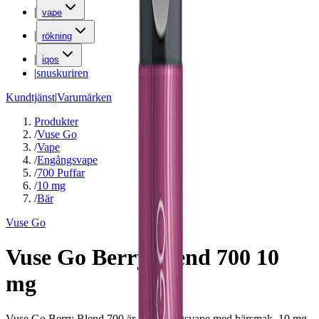
|
vape
|
rökning
|
iqos
|
snuskuriren
Kundtjänst
|
Varumärken
Produkter
/
Vuse Go
/
Vape
/
Engångsvape
/
700 Puffar
/
10 mg
/
Bär
Vuse Go
Vuse Go Berry Blend 700 10
mg
Vuse Go Berry Blend 700 är en engångsvape med bärsmak, 10 mg