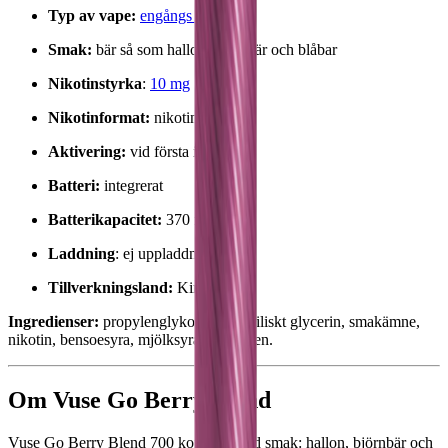
Typ av vape:
engångs vape
Smak:
bär så som hallon, björnbär och blåbar
Nikotinstyrka
:
10 mg
Nikotinformat:
nikotinsalter
Aktivering:
vid första inhalering
Batteri:
integrerat
Batterikapacitet:
370 mAh
Laddning
: ej uppladdningsbart
Tillverkningsland:
Kina
Ingredienser:
propylenglykol, vegetabiliskt glycerin, smakämne,
nikotin, bensoesyra, mjölksyra och vatten.
Om Vuse Go Berry Blend
Vuse Go Berry Blend 700 kommer med smak: hallon, björnbär och