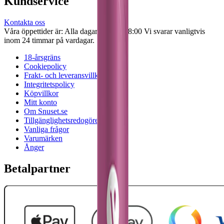
Kundservice
Kontakta oss
Våra öppettider är: Alla dagar 08:00 - 18:00 Vi svarar vanligtvis
inom 24 timmar på vardagar.
18-årsgräns
Cookiepolicy
Frakt- och leveransvillkor
Integritetspolicy
Köpvillkor
Mitt konto
Om Snuset.se
Tillgänglighetsredogörelse
Vanliga frågor
Varumärken
Ånger
Betalpartner