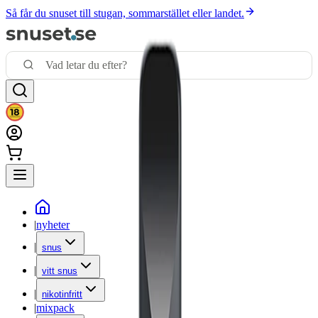
Så får du snuset till stugan, sommarstället eller landet.
|
nyheter
|
snus
|
vitt snus
|
nikotinfritt
|
mixpack