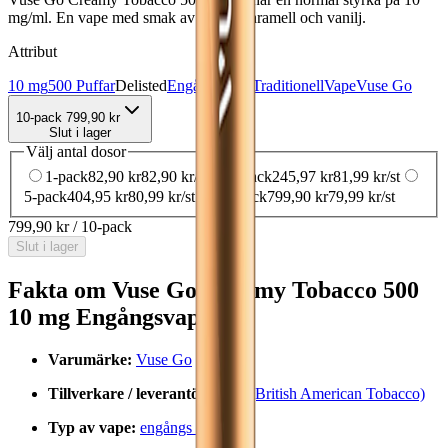
mg/ml. En vape med smak av tobak, karamell och vanilj.
Attribut
10 mg
500 Puffar
Delisted
Engångsvape
Traditionell
Vape
Vuse Go
10-pack
799,90 kr
Slut i lager
Välj antal dosor
1-pack
82,90 kr
82,90 kr
/st
3-pack
245,97 kr
81,99 kr
/st
5-pack
404,95 kr
80,99 kr
/st
10-pack
799,90 kr
79,99 kr
/st
799,90 kr
/
10-pack
Slut i lager
Fakta om Vuse Go Creamy Tobacco 500
10 mg Engångsvape
Varumärke:
Vuse Go
Tillverkare / leverantör:
BAT (British American Tobacco)
Typ av vape:
engångs vape