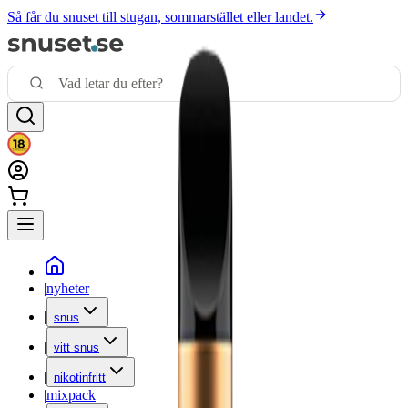
Så får du snuset till stugan, sommarstället eller landet.
|
nyheter
|
snus
|
vitt snus
|
nikotinfritt
|
mixpack