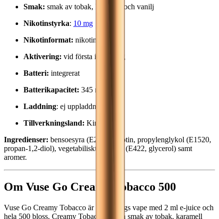
Smak:
smak av tobak, karamell och vanilj
Nikotinstyrka
:
10 mg
Nikotinformat:
nikotinsalter
Aktivering:
vid första inhalering
Batteri:
integrerat
Batterikapacitet:
345 mAh
Laddning
: ej uppladdningsbart
Tillverkningsland:
Kina
Ingredienser:
bensoesyra (E210), nikotin, propylenglykol (E1520,
propan-1,2-diol), vegetabiliskt glycerin (E422, glycerol) samt
aromer.
Om Vuse Go Creamy Tobacco 500
Vuse Go Creamy Tobacco är en engångs vape med 2 ml e-juice och
hela 500 bloss. Creamy Tobacco har en smak av tobak, karamell