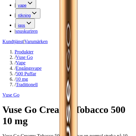
|
vape
|
rökning
|
iqos
|
snuskuriren
Kundtjänst
|
Varumärken
Produkter
/
Vuse Go
/
Vape
/
Engångsvape
/
500 Puffar
/
10 mg
/
Traditionell
Vuse Go
Vuse Go Creamy Tobacco 500
10 mg
Vuse Go Creamy Tobacco 500 10 mg har en normal styrka på 10