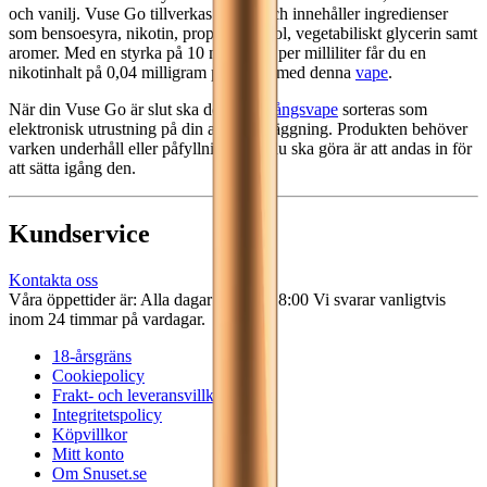
och vanilj. Vuse Go tillverkas i Kina och innehåller ingredienser
som bensoesyra, nikotin, propylenglykol, vegetabiliskt glycerin samt
aromer. Med en styrka på 10 milligram per milliliter får du en
nikotinhalt på 0,04 milligram per bloss med denna
vape
.
När din Vuse Go är slut ska denna
engångsvape
sorteras som
elektronisk utrustning på din avfallsanläggning. Produkten behöver
varken underhåll eller påfyllning. Allt du ska göra är att andas in för
att sätta igång den.
Kundservice
Kontakta oss
Våra öppettider är: Alla dagar 08:00 - 18:00 Vi svarar vanligtvis
inom 24 timmar på vardagar.
18-årsgräns
Cookiepolicy
Frakt- och leveransvillkor
Integritetspolicy
Köpvillkor
Mitt konto
Om Snuset.se