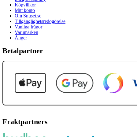
Köpvillkor
Mitt konto
Om Snuset.se
Tillgänglighetsredogörelse
Vanliga frågor
Varumärken
Ånger
Betalpartner
Fraktpartners