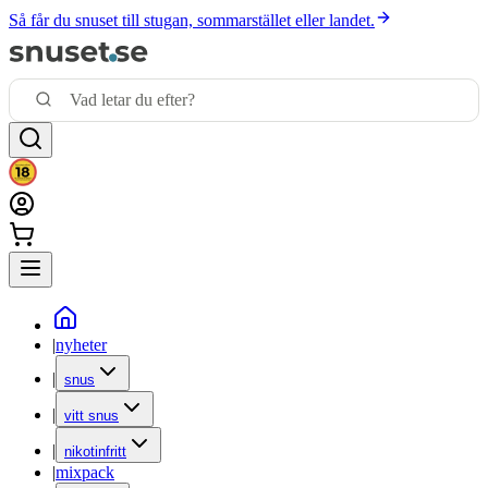
Så får du snuset till stugan, sommarstället eller landet.
|
nyheter
|
snus
|
vitt snus
|
nikotinfritt
|
mixpack