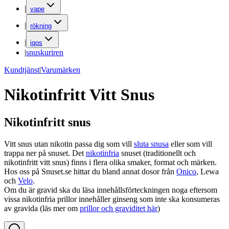
|
vape
|
rökning
|
iqos
|
snuskuriren
Kundtjänst
|
Varumärken
Nikotinfritt Vitt Snus
Nikotinfritt snus
Vitt snus utan nikotin passa dig som vill
sluta snusa
eller som vill
trappa ner på snuset. Det
nikotinfria
snuset (traditionellt och
nikotinfritt vitt snus) finns i flera olika smaker, format och märken.
Hos oss på Snuset.se hittar du bland annat dosor från
Onico
, Lewa
och
Velo
.
Om du är gravid ska du läsa innehållsförteckningen noga eftersom
vissa nikotinfria prillor innehåller ginseng som inte ska konsumeras
av gravida (läs mer om
prillor och graviditet här
)