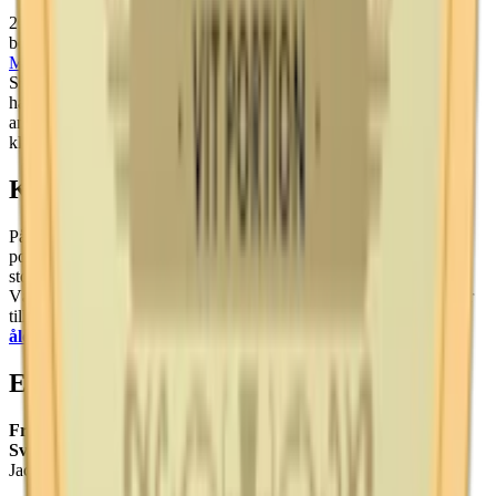
2022 firade Ettan sitt 200-årsjubileum, ett bevis på varumärkets
betydelse inom svensk snuskultur. Idag är Ettan en del av
Swedish
Match
, som fortsätter att tillverka och distribuera snuset både i
Sverige och internationellt. Med sitt fokus på kvalitet och tradition
har Ettan inte bara överlevt förändringar i industrin, utan också
anpassat sig till moderna preferenser utan att kompromissa med sin
klassiska karaktär.
Köp Ettan online
På Snuset.se kan du köpa alla tre varianter av Ettan: lössnus,
portionssnus, white portion. Köp antingen enstaka dosor eller en
stock.
Välj sedan om du vill få ditt snus levererat till din dörr, en box eller
till ett utlämningsställe nära dig.
OBS! På Snuset.se har vi
ålderskontroll
från kassa till kund.
Ettan – frågor och svar om snuset
Fråga: Vad är Ettan snus?
Svar:
Ettan är ett av Sveriges äldsta snusmärken, lanserat 1822 av
Jacob Fredrik Ljunglöf.