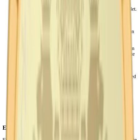
1915
: AB Svenska Tobaksmonopolet tar över fabriken och
produktionen av Ettan snus införlivas i det statliga monopolet.
1920
: Knut Ljunglöf, känd som “Snuskungen”, avlider.
Under hans ledning växte företaget till Europas största
producent av rökfri tobak.
1961
: Tobaksmonopolet upphävs och produktionen av Ettan
flyttas till Svenska Tobaks AB.
1970
: Regeringsrätten (nuvarande Högsta
förvaltningsdomstolen) finner att varumärket Ljunglöfs Ettan
är skyddat genom inarbetning, trots att namnet Ljunglöfs inte
använts sedan tobaksmonopolets införande.
1990
: Swedish Match lanserar
Ettan Original Portion
, en
portionssnusvariant av det klassiska Ettan lössnus.
1992
: Swedish Match tar över snusverksamheten och därmed
produktionen av Ettan snus.
2006
: Swedish Match lanserar
Ettan Vit Portion
, en torrare
variant av portionssnuset.
2022
: Ettan firar sitt 200-årsjubileum och markerar två sekel
av obruten produktion och popularitet. Philip Morris
International Inc. köper Swedish Match och därmed även
Ettan snus.
Ettan – snussmaker
Ettan är ett av Sveriges mest klassiska snusmärken, känt både för sin