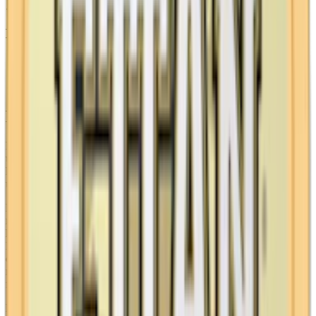
. . .
Ettan nikotinstyrkor (milligram nikotin per prilla)
Ettan Lössnus:
beror på storleken på prillan
Ettan White Portion:
7,7
(
normalstarkt snus
)
Ettan Portion:
8,0
(normalstarkt snus)
Ettan snus – format och storlekar
Med en historia som sträcker sig tillbaka till 1822, har Ettan
utvecklat sitt sortiment i takt med tiden till att idag inkludera lössnus,
klassiskt portionssnus och white portionssnus. Varje format har sina
unika egenskaper vad gäller storlek, fukthalt och känsla.
Ett dosa Ettan Lös innehåller 42 gram snus. Malningsgraden är
medelgrov, vilket är den traditionella grovleken för lössnus. Den
höga fukthalten på 58% bidrar till snusets egenskaper. En prilla
Ettan Original Portion väger 1 gram. Prillorna har en fuktig yta med
en fukthalt på 51%, vilket ger en snabb frisättning av både smak och
nikotin. Denna variant kallas ibland brunsnus då prillan har en brun
färg.
Ettan Vit Portion har en prilla som väger något mindre, 0,9 gram.