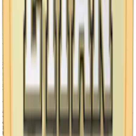
Prillorna hos denna tolkning av Ettan har en torrare yta, vilket ger en
långsammare release. Ettan finns inte som minisnus, superslim eller
som slim portion.
. . .
Historien bakom Ettan snus och
varumärket Ettan
Ettan är en av Sveriges mest igenkända och traditionsrika
snusmärken
med en historia som sträcker sig över två århundraden.
Grundat 1822 av Jacob Fredrik Ljunglöf, har Ettan blivit synonymt
med svensk snuskultur och en symbol för Sverige. Ljunglöfs
innovativa tillverkningsmetoder och strävan efter perfektion lade
grunden för vad som skulle bli ett av världens mest kända och äldsta
varumärken.
Jacob Fredrik Ljunglöf tog över Lundgren-Anderssons tobaksfabrik
1821 och började snart utveckla sitt eget snusrecept. Hans mål var
att skapa ett snus av högsta kvalitet, och genom att kombinera tobak,
vatten och salt, samt pastörisera tobaken i stället för att fermentera
den, lyckades han skapa en produkt som snabbt blev populär.
Ljunglöf döpte sitt snus till Ljunglöfs No. 1, vilket i folkmun snart
blev känt som “Ettan”, en referens till att det var fabrikens finaste