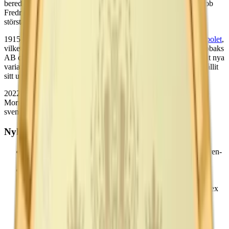
beredningstiden och förbättrade smaken. Under ledning av Jacob
Fredriks son, Knut Ljunglöf, växte företaget och blev Europas
största producent av snus och rökfri tobak.
1915 införlivades Ettan i det statliga
AB Svenska Tobaksmonopolet
,
vilket varade till 1961 då produktionen övergick till Svenska Tobaks
AB och senare till
Swedish Match
. Ettan har sedan dess lanserat nya
varianter som Original Portion och White Portion, men har behållit
sitt ursprungliga recept och sin distinkta smak.
2022 firade Ettan sitt 200-årsjubileum och är nu en del av Philip
Morris International Inc. Ettan fortsätter att vara en symbol för
svensk snuskultur med fokus på tradition och kvalitet.
Nyheter om Ettan Snus
1821
: Jacob Fredrik Ljunglöf tar över ansvaret för Lundgren-
Anderssonska tobaksfabriken.
1822
: Jacob Fredrik Ljunglöf introducerar en ny
tillverkningsmetod tillsammans med kemisten Jacob
Berzelius, vilket minskar beredningstiden för snuset från sex
månader till en vecka.
1822
:
Ettan Lös
lanseras under namnet Ljunglöfs No. 1.
1860
: Jacob Fredrik Ljunglöf avlider och hans son Knut
Ljunglöf tar över företaget.