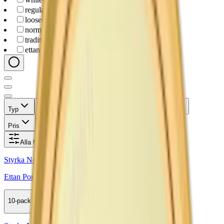
regular
(
2
)
loose
(
1
)
normal
(
3
)
traditional
(
2
)
ettan
(
3
)
Typ
Format
Styrka
Smak
Märke
Pris
Relevans
Alla filter
Styrka Normal · Large
Ettan Portion
10-pack
479,50 kr
Köp