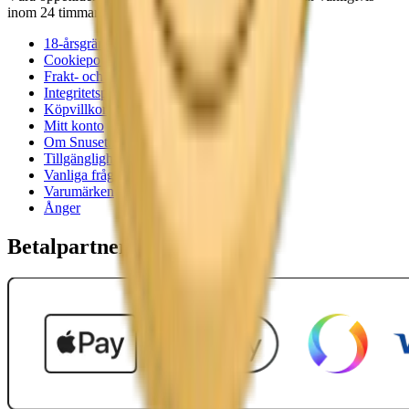
inom 24 timmar på vardagar.
18-årsgräns
Cookiepolicy
Frakt- och leveransvillkor
Integritetspolicy
Köpvillkor
Mitt konto
Om Snuset.se
Tillgänglighetsredogörelse
Vanliga frågor
Varumärken
Ånger
Betalpartner