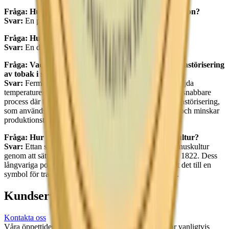
Fråga: Hur mycket väger en prilla Ettan White Portion?
Svar:
En prilla Ettan White Portion väger 0,9 gram.
Fråga: Hur mycket väger en dosa Ettan Lös?
Svar:
En dosa Ettan Lös väger 42 gram.
Fråga: Vad är skillnaden mellan fermentering och pastörisering
av tobak i snustillverkning?
Svar:
Fermentering innebär att tobaken lagras vid förhöjda
temperaturer i flera månader, medan pastörisering är en snabbare
process där tobaken värms upp för att döda bakterier. Pastörisering,
som används i tillverkningen av Ettan, förbättrar smak och minskar
produktionstiden till en vecka.
Fråga: Hur har Ettan snus påverkat svensk snuskultur?
Svar:
Ettan snus har haft en stor påverkan på svensk snuskultur
genom att sätta standarden för kvalitet och smak sedan 1822. Dess
långvariga popularitet och oförändrade recept har gjort det till en
symbol för tradition och autenticitet inom snusvärlden.
Kundservice
Kontakta oss
Våra öppettider är: Alla dagar 08:00 - 18:00 Vi svarar vanligtvis