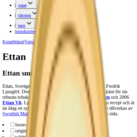
|
vape
|
rökning
|
iqos
|
snuskuriren
Kundtjänst
|
Varumärken
Ettan
Ettan snus
Ettan, Sveriges äldsta
snus
, lanserades 1822 av Jacob Fredrik
Ljunglöf. Den ursprungliga varianten var
Ettan Lös
, känt för sin
robusta tobakssmak. År 1990 lanserades
Ettan Portion
och 2006
Ettan Vit
. Ljunglöfs Ettan har behållit sitt ursprungliga recept och är
än idag en symbol för klassisk svensk snuskultur. Ettan tillverkas av
Swedish Match
. Läs mer om Ettan längre ner på denna sida.
loose-snus
(
1
)
original-portion
(
1
)
white-portion
(
1
)