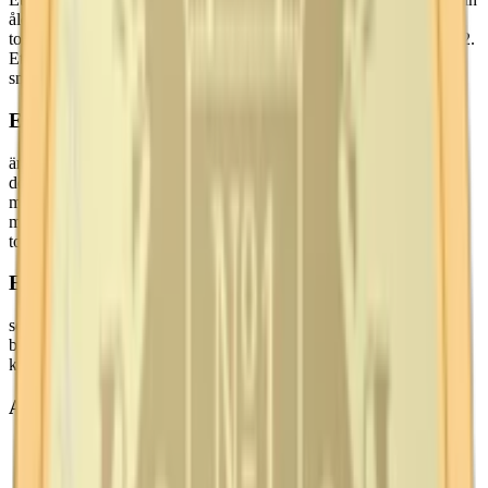
ålder och sin unika smak – en robust och karaktäristiska
tobakssmak. Ettan har bevarat det ursprungliga receptet sedan 1822.
Ettan finns idag i tre olika utföranden som delar samma distinkta
smak med vissa nyansskillnader.
Ettan Lös
är den mest traditionella formen av snus från Ettan, och det är här
den ursprungliga smaken är som tydligast – en kraftig tobakssmak
med inslag av rökighet, mörk choklad och malt. Ettan Portion är en
modernare tolkning med en distinkt tobakssmak och tydliga rökiga
toner och noter av tjära och malt.
Ettan Vit
som är den senaste iterationen av detta klassiska snus har en
balanserad smak med den karakteristiska tobakssmaken,
kompletterad med rökiga toner och nyanser av malt och tjära.
Alla Ettans smaker
Ettan Lössnus
(tobakssmak och lätt rökighet)
Ettan Portion
(tydlig tobakssmak med rökiga inslag och toner
av tjära.)