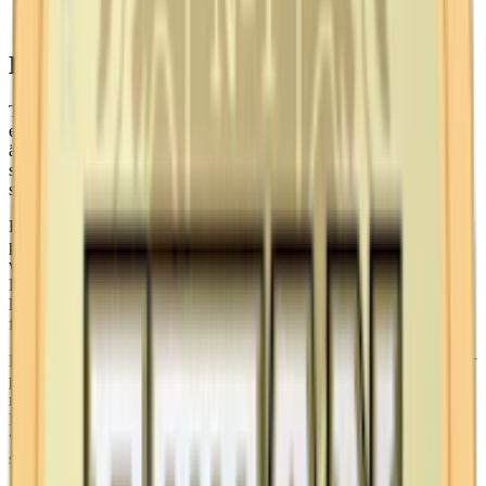
Ettan Vit
(tobak, rökiga toner och noter av malt och tjära.)
Ettan – nikotinstyrka
Till skillnad från andra snusmärken finns Ettan i olika varianter med
enhetlig nikotinstyrka. Det är med andra ord inte bara smaken som
är en konstant hos detta klassiska snusvarumärke. Med en historia
som sträcker sig tillbaka till 1822, har Ettan behållit en konsekvent
styrka, normalstarkt snus.
Ettan Lös, den ursprungliga varianten av snuset, har en nikotinhalt
på 0,75%. Eftersom lössnus låter användaren forma prillorna själv,
varierar mängden nikotin per prilla beroende på dess storlek. Ettan
Portion innehåller 8 mg nikotin per prilla. Original Portion ger likt
lössnuset en snabb och jämn release av nikotin, tack vare den
fuktiga ytan på prillorna.
Ettan White Portion har ett något lägre nikotininnehåll på 7,7 mg per
prilla. Den torrare ytan gör att nikotinet frigörs långsammare jämfört
med de två andra varianterna av Ettan. Samtliga tre varianter av
Ettan delar en normal nikotinstyrka, men skillnaderna i fukthalt och
“release” skapar unika upplevelser för användarna. Ettan finns
inte
som nikotinfritt, milt, starkt eller extra starkt snus.