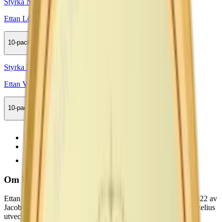
Styrka Normal · Lös
Ettan Lös
10-pack
599,50 kr
Köp
Styrka Normal · Large
Ettan Vit Portion
10-pack
479,50 kr
Köp
Föregående
1
Nästa
Om Ettan
Ettan är ett av Sveriges äldsta och mest kända
snus
, grundat 1822 av
Jacob Fredrik Ljunglöf. Tillsammans med kemisten Jacob Berzelius
utvecklade han en pastöriseringsmetod som förkortade