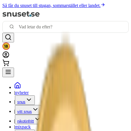
Så får du snuset till stugan, sommarstället eller landet.
|
nyheter
|
snus
|
vitt snus
|
nikotinfritt
|
mixpack