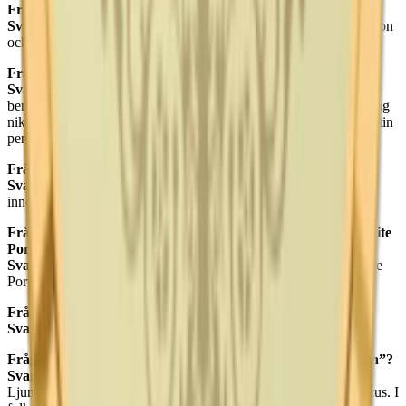
Fråga: Vilka varianter av Ettan snus finns det?
Svar:
Det finns tre varianter av Ettan snus: Ettan Lös, Ettan Portion
och Ettan Vit.
Fråga: Hur mycket nikotin innehåller Ettan?
Svar:
Ettan Lös har en nikotinhalt på 0,75%, vilket varierar
beroende på prillans storlek. Ettan Original Portion innehåller 8 mg
nikotin per prilla, och Ettan White Portion innehåller 7,7 mg nikotin
per prilla.
Fråga: Hur många prillor finns det i en dosa Ettan portion?
Svar:
En dosa Ettan Original Portion och Ettan White Portion
innehåller 24 prillor.
Fråga: När lanserades Ettan Original Portion och Ettan White
Portion?
Svar:
Ettan Original Portion lanserades 1990, medan Ettan White
Portion lanserades 2006.
Fråga: Vem grundade Ettan snus och när?
Svar:
Ettan snus grundades av Jacob Fredrik Ljunglöf 1822.
Fråga: Vad är den historiska förklaringen av namnet “Ettan”?
Svar:
Namnet “Ettan” kommer från det ursprungliga namnet
Ljunglöfs No. 1, vilket indikerade att det var fabrikens finaste snus. I