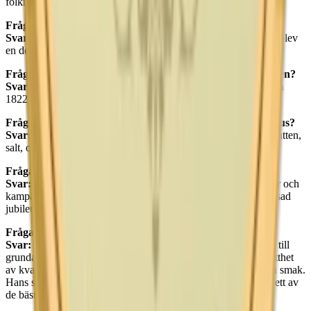
folkmun blev namnet snabbt “Ettan”.
Fråga: Vilket företag tillverkar Ettan snus idag?
Svar:
Idag tillverkas Ettan snus av Swedish Match, som 2022 blev
en del av Philip Morris International Inc.
Fråga: Har man ändrat receptet till Ettan snus sedan starten?
Svar:
Nej, receptet för Ettan snus har bevarats oförändrat sedan
1822, vilket bidrar till dess klassiska och autentiska smak.
Fråga: Vilka är de huvudsakliga ingredienserna i Ettan snus?
Svar:
De huvudsakliga ingredienserna i Ettan snus är tobak, vatten,
salt, och aromer.
Fråga: Hur har Ettan snus firat sina jubileum?
Svar:
Ettan har firat sina jubileum med speciella förpackningar och
kampanjer. Senast 2022 firades 200-årsjubileet med en begränsad
jubileumsdesign på dosorna.
Fråga: Vad är bakgrunden till namnet “Snuskungen”?
Svar:
Namnet “Snuskungen” refererar till Knut Ljunglöf, son till
grundaren Jacob Fredrik Ljunglöf. Knut var känd för sin besatthet
av kvalitet och sina dagliga kontroller av snusets fuktighet och smak.
Hans strikta kvalitetskontroll bidrog till att etablera Ettan som ett av
de bästa snusmärkena i Europa.