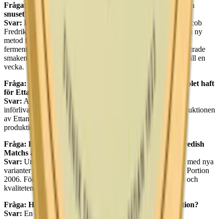
Fråga: Varför är Ettan snus känt som det första moderna
snuset?
Svar:
Ettan anses vara det första moderna snuset eftersom Jacob
Fredrik Ljunglöf och kemisten Jacob Berzelius utvecklade en ny
metod för att tillverka snus. De ersatte den traditionella
fermenteringsprocessen med pastörisering, vilket både förbättrade
smaken och förkortade produktionstiden från flera månader till en
vecka.
Fråga: Vilken betydelse har AB Svenska Tobaksmonopolet haft
för Ettan snus?
Svar:
AB Svenska Tobaksmonopolet skapades 1915 och
införlivade hela den svenska tobaksindustrin, inklusive produktionen
av Ettan snus. Monopolet upprätthölls fram till 1961, när
produktionen av Ettan övergick till Svenska Tobaks AB.
Fråga: Hur har varumärket Ettan utvecklats under Swedish
Matchs ägarskap?
Svar:
Under Swedish Matchs ägarskap har Ettan utvidgats med nya
varianter som Ettan Original Portion 1990 och Ettan White Portion
2006. Företaget har också bevarat den traditionella smaken och
kvaliteten.
Fråga: Hur mycket väger en prilla Ettan Original Portion?
Svar:
En prilla Ettan Original Portion väger 1 gram.