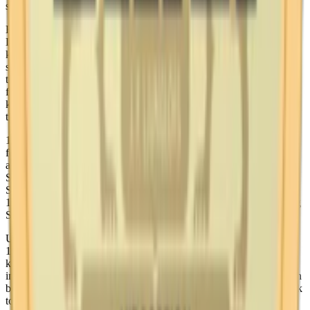
snus.
Ettans framgångar fortsatte under ledning av Ljunglöfs son, Knut
Ljunglöf, som blev känd som “Snuskungen”. Knut var besatt av
kvalitet och genomförde dagliga kontroller för att säkerställa att
snuset höll högsta standard. Han var så noggrann att han själv
testade varje sats snus genom att ta luktprov för att avgöra dess
fuktighetsgrad och kvalitet. Om snuset inte uppfyllde hans stränga
krav, kasserades hela batchen. Under Knuts ledning växte företaget
till Europas största producent av rökfri tobak.
1915 infördes ett tobaksmonopol i Sverige för att finansiera landets
försvar och den första folkpensionsreformen.
Monopolet
innebar att
alla svenska tobaksindustrier införlivades i det nybildade AB
Svenska Tobaksmonopolet. Trots detta fortsatte Ettan att vara ett av
Sveriges mest populära snusmärken. När monopolet upphävdes
1961, övergick produktionen till Svenska Tobaks AB, och 1992 tog
Swedish Match över snusverksamheten och därmed också Ettan.
Under 1990-talet och in i 2000-talet har Ettan fortsatt att utvecklas.
1990 lanserades Ettan Original Portion, en modern tolkning av det
klassiska lössnuset, förpackat i färdiga. Sexton år senare, 2006,
introducerades Ettan Vit Portion.. Trots dessa innovationer har Ettan
behållit sitt ursprungliga recept och sin karakteristiska smak av mörk
tobak med inslag av rökighet, malt och mörk choklad.