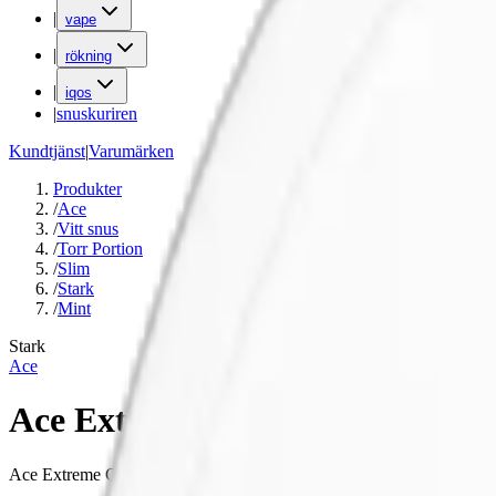
|
vape
|
rökning
|
iqos
|
snuskuriren
Kundtjänst
|
Varumärken
Produkter
/
Ace
/
Vitt snus
/
Torr Portion
/
Slim
/
Stark
/
Mint
Stark
Ace
Ace Extreme Cool
Ace Extreme Cool är ett starkt och isande vitt snus med smak av peppa