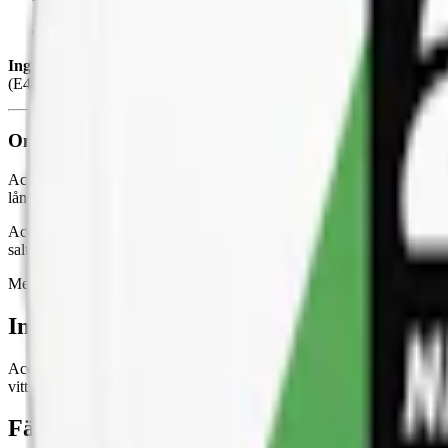
Smak:
mint
/cooling
Ingredienser:
växtfiber, vatten, salt, sötningsmedel (E968, erytrito
(E401, natriumalginat), sötningsmedel (E950, acesulfam k; E955, suk
Om Ace Extreme Cool
Ace Extreme Cool är en vitt snus från det välkända danska varumärke
långsmal form jämfört med traditionellt snus. Med en torrare utsida o
Ace Extreme Cool är en stark snus med en smakkombination av pepparmi
salt, sötningsmedel och andra naturliga ämnen. Innehåller ingen tobak
Med 20 prillor per dosa och en vikt på 13 gram, ger Ace Extreme Cool S
Information om varumärket Ace
Ace från Ministry of Snus, företaget bakom andra varumärken som Gri
vitt snus som har bredd inom smak och styrka. Sedan 2024 ägs av Ac
Färskt vitt snus