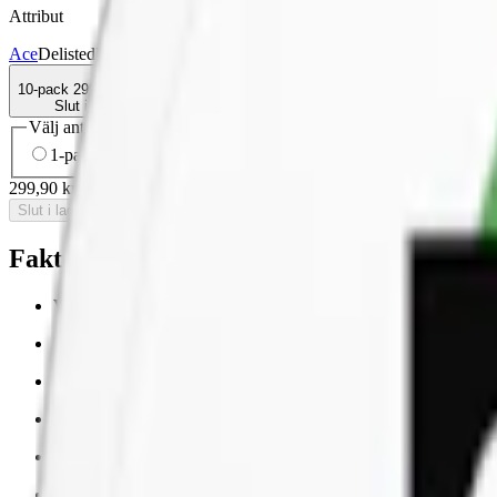
Attribut
Ace
Delisted
Mint
Slim
Stark
Torr Portion
Vitt snus
10-pack
299,90 kr
Slut i lager
Välj antal dosor
1-pack
34,90 kr
34,90 kr
/st
5-pack
149,50 kr
29,90 kr
/st
10-
299,90 kr
/
10-pack
Slut i lager
Fakta om Ace Extreme Cool Starkt Vitt Sn
Varumärke:
Ace
Tillverkare:
Ministry of Snus
Snustyp:
vitt snus
Torrhet:
normal
Styrka
:
starkt vitt snus
Format/storlek:
slim