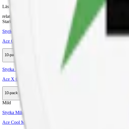
Läs mer om hur du förvarar Ace Extreme Cool:
"Så förvarar du snu
relaterade produkter
Stark
Styrka Stark · Slim
Ace Cool Mint
10-pack
369,50 kr
Köp
Styrka Normal · Slim
Ace X Cool Mint
10-pack
369,50 kr
Köp
Mild
Styrka Mild · Slim
Ace Cool Mint Low