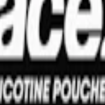
l; E967, xylitol), klumpförebyggande medel (E551, kiseldioxid), surhet
ralos) samt konserveringsmedel (E202, kaliumsorbat), nikotin, mentol 
t Ace (även kallat "Ace Superwhite"). Tillverkad av Ministry of Snus,
ch en något fuktigare insida, erbjuder denna snus en ihållande smak och
nt och mentol. Denna kalla och friska smak kommer att ge dig en kylig 
.
tark dig ett snus där varje prilla väger 0.65 gram och innehåller 10.4 m
tt och Ace X, är ett
vitt snus
med smaken i fokus. Med smaker som Cool 
e,
Ace X
och Gritt av
STG
, företaget som också ligger bakom Xqs. Ace