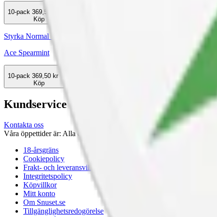
10-pack
369,50 kr
Köp
Styrka Normal · Slim
Ace Spearmint
10-pack
369,50 kr
Köp
Kundservice
Kontakta oss
Våra öppettider är: Alla dagar 08:00 - 18:00 Vi svarar vanligtvis ino
18-årsgräns
Cookiepolicy
Frakt- och leveransvillkor
Integritetspolicy
Köpvillkor
Mitt konto
Om Snuset.se
Tillgänglighetsredogörelse