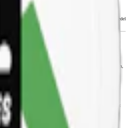
sreglerande medel (E500, natriumkarbonater), fuktighetsbevarande medel
och andra aromer.
 kommer denna slimmade vita prilla i en något mindre och mer
 nikotinupplevelse.
upplevelse som håller i sig länge. Tillverkas av växtfiber, vatten,
illigram nikotin, vilket ger en total nikotinhalt på 1.6%.
Mint och Berry Breeze, och styrkor från mild till stark är Ace ett
 lanserades i Sverige 2019.