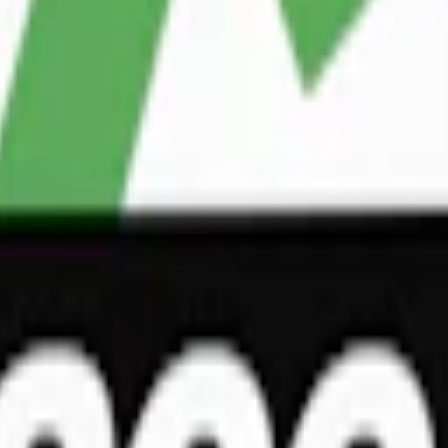
pack
299,90 kr
29,99 kr
/st
30-pack
893,70 kr
29,79 kr
/st
50-pack
1 4
us