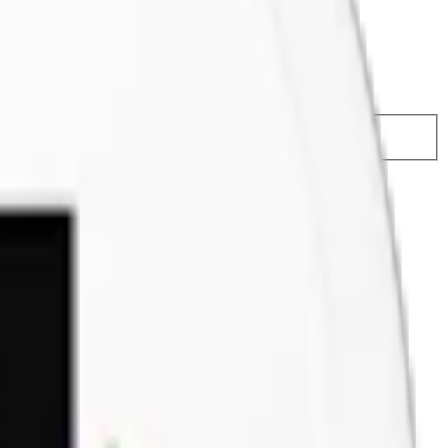
74,50 kr
29,49 kr
/st