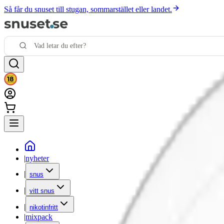
Så får du snuset till stugan, sommarstället eller landet.
|
nyheter
|
snus
|
vitt snus
|
nikotinfritt
|
mixpack