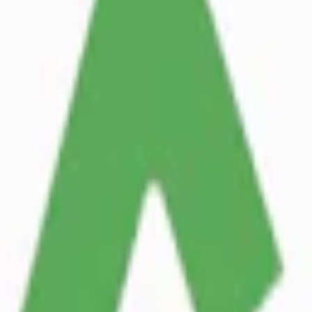
rmint och mentol, tillverkad av Ministry of Snus. 10,4 mg nikotin per p