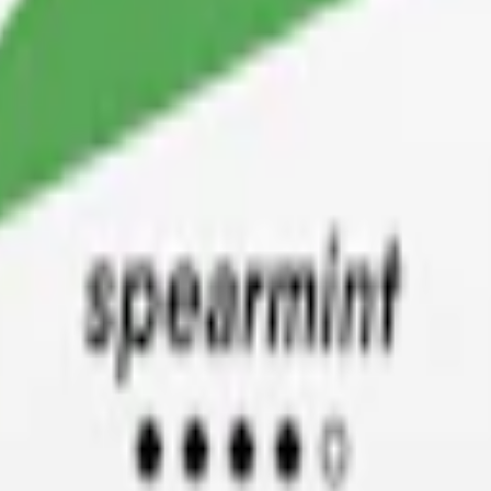
m 24 timmar på vardagar.