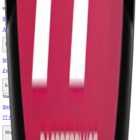
relaterade produkter
Styrka Normal · Slim
Ace X Black Raspberry Chili
10-pack
369,50 kr
Köp
Styrka Normal · Slim
Zyn Black Cherry Slim 3
5-pack
137,90 kr
Köp
Stark
Styrka Stark · Slim
77 Strawberry 3
10-pack
329,90 kr
Köp