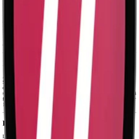
En dosa Ace X X-Mas Limited Edition innehåller 20 prillor med en
totalvikt på 10 gram. Ace X X-Mas Edition tillverkas av Ministry of
Snus, som sedan 2024 är en del av STG (Scandinavian Tobacco
Group), och precis som övriga Ace X-snus tillverkas dosorna i
Danmark med återvinningsbara material. Ace X X-Mas Edition
innehåller ingen tobak utan fylls istället med bland annat växtfibrer.
Du hittar den kompletta innehållsförteckning (inklusive e-nummer
och namn) ovan.
Information om varumärket Ace X
Ace X är ett vitt snus från den danska snustillverkaren Ministry of
Snus. Med en nikotinhalt på upp till dryga 11 mg nikotin per prilla
och smaker som guarana, peppar och vanilj är Ace X ett vitt snus
som tänjer på det som uppfattas som möjligt. Ace X finns dessutom i
formaten slim och large original och kommer i hållbara dosor som är
100 % återvinningsbara.
Färskt vitt snus
Läs mer om hur du förvarar Ace X X-Mas Edition
här