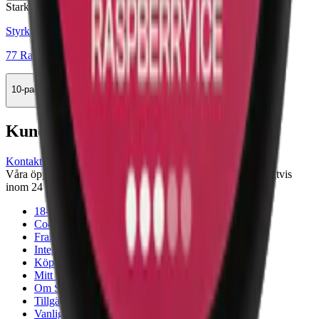
Stark
Styrka Stark · Slim
77 Raspberry 3
10-pack
329,90 kr
Köp
Kundservice
Kontakta oss
Våra öppettider är: Alla dagar 08:00 - 18:00 Vi svarar vanligtvis
inom 24 timmar på vardagar.
18-årsgräns
Cookiepolicy
Frakt- och leveransvillkor
Integritetspolicy
Köpvillkor
Mitt konto
Om Snuset.se
Tillgänglighetsredogörelse
Vanliga frågor