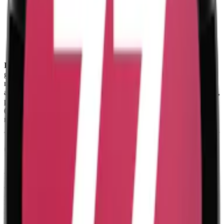
Styrka
:
normalstarkt vitt snus
Format/storlek:
slim
Smak:
jordgubb
/vanilj
Ingredienser:
växtfibrer, vatten, fuktighetsbevarande medel (E422,
glycerol), aromer, sötningsmedel (E967, xylitol), akrylsampolymer,
natriumklorid, viskos, gelningsmedel (E406, agar),
antiklumpningsmedel (E551, kiseldioxid), nikotin, polyetentereftalat,
polyeten, sötningsmedel (E955, sukralos), konserveringsmedel
(E200, sorbinsyra; E202, kaliumsorbat) samt surhetsreglerande
medel (E500, soda)
Om Ace X X-Mas Edition
Ace X X-Mas Edition har smak av både jordgubb och vanilj.
Sötman från jordgubbar möter den mjuka, krämiga smaken av
vanilj, vilket ger en unik och mild smakupplevelse. Med 8 mg
nikotin per prilla är detta ett
vitt snus
med normal styrka. Prillorna
kommer i ett slimmat format som är diskret och bekvämt under
läppen.