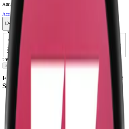
Attribut
Ace X
Blomma
Bär
Delisted
Normal
Slim
Torr Portion
Vitt snus
10-pack
299,90 kr
Slut i lager
Välj antal dosor
1-pack
34,90 kr
34,90 kr
/st
5-pack
149,50 kr
29,90 kr
/st
10-pack
299,90 kr
29,99 kr
/st
30-pack
893,70 kr
29,79 kr
/st
50-pack
1 474,50 kr
29,49 kr
/st
299,90 kr
/
10-pack
Slut i lager
Fakta om Ace X X-Mas Edition Slim Vitt
Snus
Varumärke:
Ace X
Tillverkare:
Ministry of Snus
Snustyp:
vitt snus
Torrhet:
normal