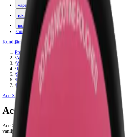
|
vape
|
rökning
|
iqos
|
snuskuriren
Kundtjänst
|
Varumärken
Produkter
/
Ace X
/
Vitt snus
/
Torr Portion
/
Slim
/
Normal
/
Blomma
Ace X
Ace X X-Mas Edition
Ace X X-Mas Edition kombinerar fräsch jordgubb och krämig
vanilj i ett tobaksfritt vitt snus med 8 mg nikotin per slim prilla.