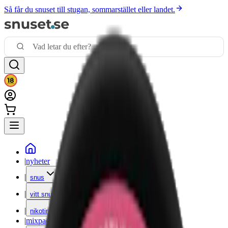
Så får du snuset till stugan, sommarstället eller landet.
|
nyheter
|
snus
|
vitt snus
|
nikotinfritt
|
mixpack