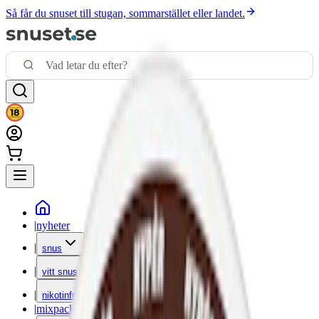
Så får du snuset till stugan, sommarstället eller landet.
|
nyheter
|
snus
|
vitt snus
|
nikotinfritt
|
mixpack