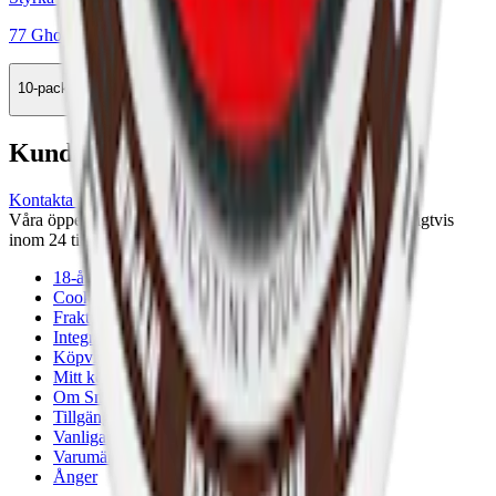
77 Ghost Mini Cola Ice 5
10-pack
329,90 kr
Köp
Kundservice
Kontakta oss
Våra öppettider är: Alla dagar 08:00 - 18:00 Vi svarar vanligtvis
inom 24 timmar på vardagar.
18-årsgräns
Cookiepolicy
Frakt- och leveransvillkor
Integritetspolicy
Köpvillkor
Mitt konto
Om Snuset.se
Tillgänglighetsredogörelse
Vanliga frågor
Varumärken
Ånger