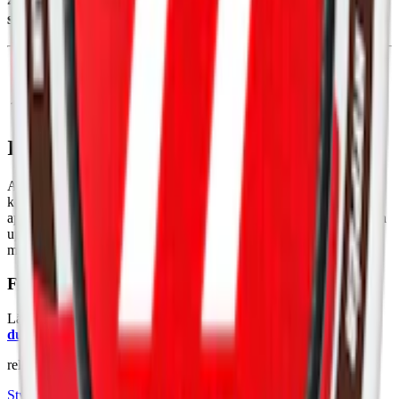
smak av cola.
Information om varumärket Après
Après, grundat i Stockholm 2020, är ett premium
vitt snus
som
kombinerar estetik med sofistikerade smaker. Med en modern
approach till nikotinpåsar, sätter Après en nya standarder för stil och
upplevelse inom snusmarknaden. Après finns i 18 olika varianter
med styrkor från mild till en starkare normal.
Färskt vitt snus
Läs mer om hur du förvarar Après No.4 Cola Mini:
"Så förvarar
du snuset rätt"
relaterade produkter
Styrka Normal · Slim