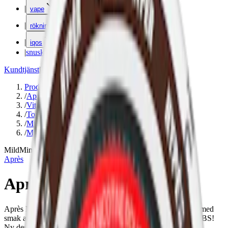
|
vape
|
rökning
|
iqos
|
snuskuriren
Kundtjänst
|
Varumärken
Produkter
/
Après
/
Vitt snus
/
Torr Portion
/
Mini
/
Mild
Mild
Mini
Après
Après No.4 Cola Mini
Après No.4 Cola Mini är ett tobaksfritt vitt snus i miniformat med
smak av cola. Ett lägre nikotininnehåll på 3,4 mg per prilla. OBS!
Ny design