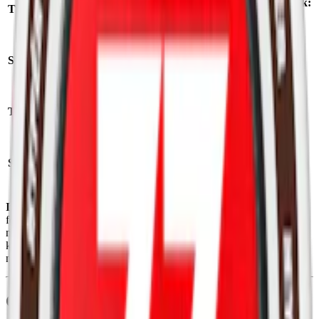
Format/storlek:
Tillverkare:
Après Nicotine AB
mini
Antal prillor:
Styrka:
milt vitt snus
20
st
Nikotin per
Torrhet:
normal
prilla:
3,2
mg
Nettovikt per
Snustyp:
vitt snus
dosa:
8
g
Ingredienser:
fyllning (E460, cellulosa), vatten, salt,
förtjockningsmedel (E401, natriumalginat), fuktighetsbevarande
medel (E1520, propan-1,2-diol), surhetsreglerande medel (E501,
kaliumkarbonater), sötningsmedel (E950, acesulfam k), aromer,
nikotin samt förtjockningsmedel (E1200, polydextros)
Om Après No.4 Cola Mini