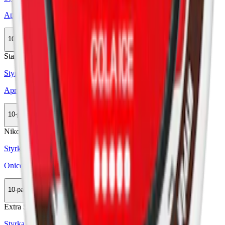
Après No.4 Cola
10-pack
285,50 kr
Köp
Stark
Styrka Stark · Slim
Après No.4 Cola Hypèr Strong
10-pack
285,50 kr
Köp
Nikotinfri
Mini
Styrka Nikotinfri · Mini
Onico Original Mini
10-pack
399,50 kr
Köp
Extra Stark
Mini
Styrka Extra Stark · Mini