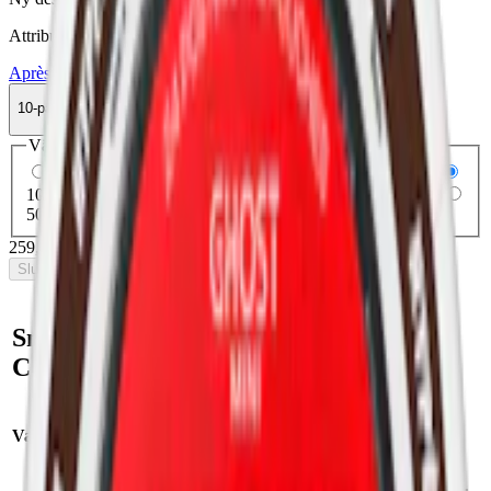
Attribut
Après
Mild
Mini
Torr Portion
Vitt snus
10-pack
259,90 kr
Slut i lager
Välj antal dosor
1-pack
30,90 kr
30,90 kr
/st
5-pack
124,50 kr
24,90 kr
/st
10-pack
259,90 kr
25,99 kr
/st
30-pack
766,50 kr
25,55 kr
/st
50-pack
1 244,50 kr
24,89 kr
/st
259,90 kr
/
10-pack
Slut i lager
Snabb fakta om Après No.4
Cola Milt Vitt Minisnus
Varumärke:
Après
Smak:
cola