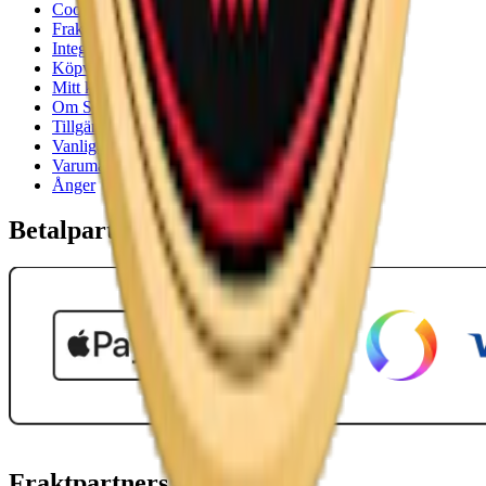
Cookiepolicy
Frakt- och leveransvillkor
Integritetspolicy
Köpvillkor
Mitt konto
Om Snuset.se
Tillgänglighetsredogörelse
Vanliga frågor
Varumärken
Ånger
Betalpartner
Fraktpartners