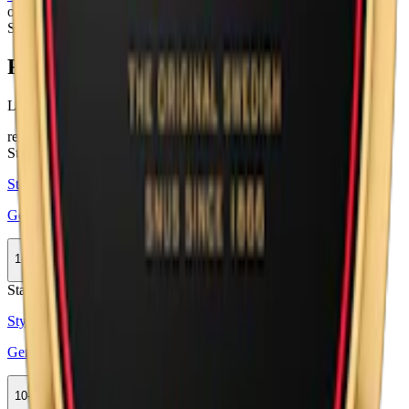
och nyheter som
General Voyage Brooklyn
. General tillverkas av
Swedish Match, en del av Philip Morris International Inc.
Färskt snus
Läs mer om hur du förvarar General Stark Vit Portion
här
relaterade produkter
Stark
Styrka Stark · Large
General One White Portion
1-pack
35,90 kr
Köp
Stark
Styrka Stark · Large
General Strong Original Portion
10-pack
444,50 kr