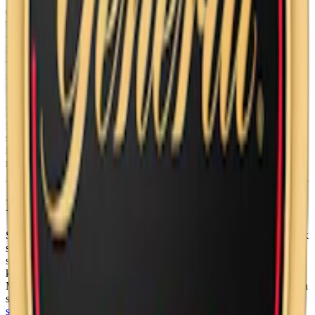
General White Stark har den klassiska smaken som bygger på en
bas av kryddig tobak och den för
General snus
typiska bergamott,
vilket ger den en klassisk och igenkännbar smak. Subtila toner av te,
hö och läder förstärker smakens komplexitet. Formatet på prillan är
white portion, vilket innebär en något torrare yta som minskar
rinnigheten och ger en varaktig smakrelease. Prillan är fuktig på
insidan för att säkerställa att smaken frigörs gradvis och håller länge.
Med över 150 års erfarenhet inom snustillverkning har General
fortsatt att utvecklas, och General White Portion Strong är det
senaste exemplet. General snus är en del av Swedish Match, som nu
ingår i
Philip Morris International
. General Vit finns också i en
mildare variant (General White) och som
miniprilla
.
Information om varumärket General
Sedan lanseringen 1866 har General snus varit en symbol för svensk
snustradition och hantverk. Skapat av Johan A. Boman, som
spenderade fem år på att utveckla det perfekta snuset, är General
känt för sin karakteristiska smak av kryddig tobak och bergamott.
Med över 150 års historia är General fortfarande ett av de mest sålda
snusmärkena i Sverige. Idag erbjuder varumärket ett brett utbud av
snus
, från traditionella
General Lös
till klassiska
General Portion