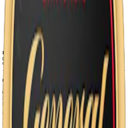
Snustyp:
white portion
Torrhet:
torr
Styrka
:
starkt snus
Format/storlek:
original/large
Smak:
tobak/citrus
Ingredienser:
vatten, tobak, fuktighetsbevarande medel (E1520,
propan-1,2-diol), surhetsreglerande medel (E500,
natriumkarbonater), aromer, lakrits, rökarom samt salt.
Om General White Portion Strong
General White Portion Strong är en ovanlig nyhet från
Swedish
Match
som lanseras den 20 januari 2025. Denna starka white
portion har en högre styrka än traditionella
General White
med
10,8 mg nikotin per prilla, vilket placerar denna General snus precis
över gränsen till normaltstarkt snus. Precis som General White
innehåller en dosa av denna starkare General dosa 24 prillor med
samma nettovikt på 21,6 gram snus per dosa.