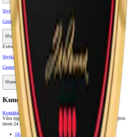
Köp
Styrka Normal · Large
General Portion
10-pack
444,50 kr
Köp
Extra Stark
Styrka Extra Stark · Large
General Extra Stark Portion
10-pack
444,50 kr
Köp
Kundservice
Kontakta oss
Våra öppettider är: Alla dagar 08:00 - 18:00 Vi svarar vanligtvis
inom 24 timmar på vardagar.
18-årsgräns