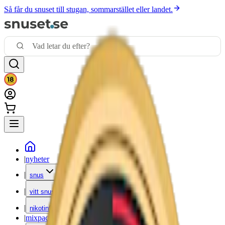
Så får du snuset till stugan, sommarstället eller landet.
|
nyheter
|
snus
|
vitt snus
|
nikotinfritt
|
mixpack