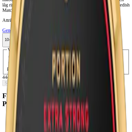
låg rinnighet. En helt ny General snus med mer nikotin från Swedish
Match. Nyhet som lanseras 20 jan 2025.
Attribut
General
Large
Snus
Stark
Traditionell
Vit Portion
10-pack
444,50 kr
Slut i lager
Välj antal dosor
1-pack
49,50 kr
49,50 kr
/st
10-pack
444,50 kr
44,45 kr
/st
30-pack
1 327,50 kr
44,25 kr
/st
50-
pack
2 197,50 kr
43,95 kr
/st
444,50 kr
/
10-pack
Slut i lager
Fakta om General Starkt White
Portionssnus
Varumärke:
General
Tillverkare:
Swedish Match