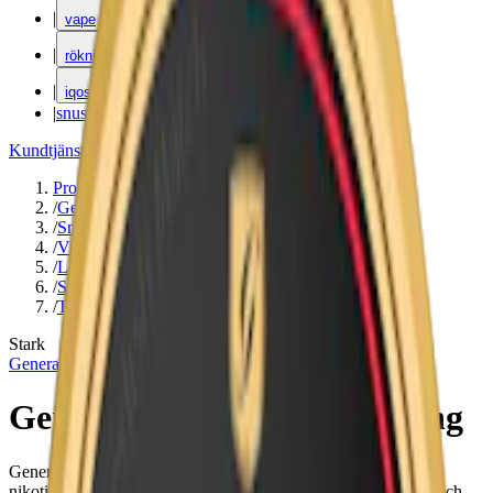
|
vape
|
rökning
|
iqos
|
snuskuriren
Kundtjänst
|
Varumärken
Produkter
/
General
/
Snus
/
Vit Portion
/
Large
/
Stark
/
Traditionell
Stark
General
General White Portion Strong
General White Portion Strong med klassisk smak och högre
nikotinstyrka. 10,8 mg nikotin per prilla, kryddig tobakssmak och