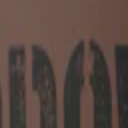
-pack
893,70 kr
29,79 kr
/st
50-pack
1 474,50 kr
29,49 kr
/st