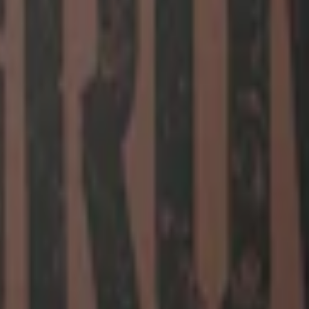
lande ämne.
sreglerande medel samt arom.
ionssnus för första gången 2004 och det tillhör sedan dess gruppen tradi
 pepprig tobakskaraktär. Denna rika smak har djupa undertoner av jord, l
inkluderar bland annat vatten, tobak, salt och aromer. En dosa GranitPort
 normal nikotinstyrka för portionssnus. Detta snus, är till skillnad från
och
starkt white portionssnus
.
Large och Granit Large.