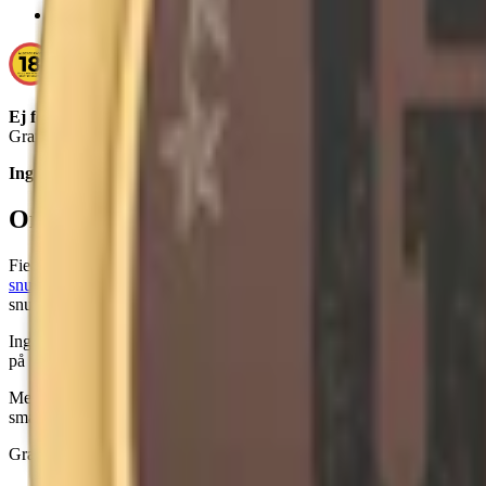
Smak:
tobak/citrus
Ej för personer under 18 år.
Granit Portion innehåller nikotin som är ett mycket beroendeframkal
Ingredienser:
vatten, tobak, salt, fuktighetsbevarande medel, surhet
Om Granit Portion
Fiedler & Lundgren lanserade det klassiska snuset Granit Original Port
snus
ger en balanserad och robust snusupplevelse, präglad av en tydlig
snussmak.
Ingredienserna i Granit Original är lika traditionella som smaken och 
på 18,7 gram per dosa.
Med en nikotinstyrka på 7,7 milligram per prilla ger Granit Original en
smak och nikotin. Granit Portion finns också som
white portionssnus
Granit Portion kallas också Granit Original, Granit Original Portion 