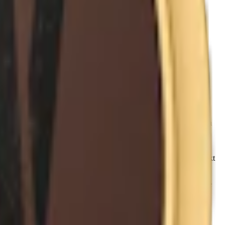
tionella portionssnus med klassisk smakprofil. Varje prilla av detta
äder, trä och torkade frukter, vilket skapar en balanserad klassisk
ion innehåller 22 prillor, vardera vägande 850 gram, för en totalvikt
 white portion
snus
, är fuktigt, vilket ger en snabbare release av både