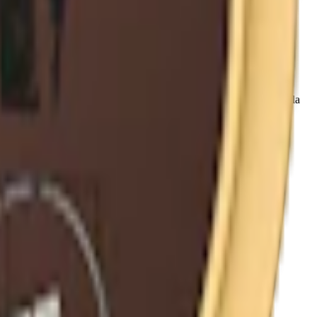
tärkt med bergamott och peppar är detta ett av de riktigt traditionella
erna från Fiedler & Lundgren och
BAT
.