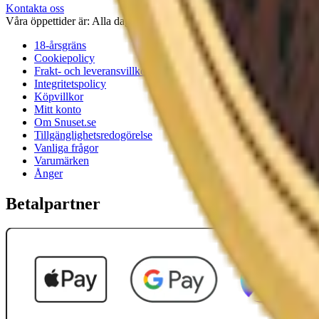
Kontakta oss
Våra öppettider är: Alla dagar 08:00 - 18:00 Vi svarar vanligtvis ino
18-årsgräns
Cookiepolicy
Frakt- och leveransvillkor
Integritetspolicy
Köpvillkor
Mitt konto
Om Snuset.se
Tillgänglighetsredogörelse
Vanliga frågor
Varumärken
Ånger
Betalpartner