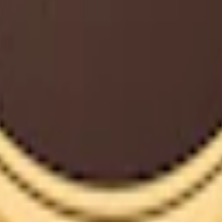
m 24 timmar på vardagar.