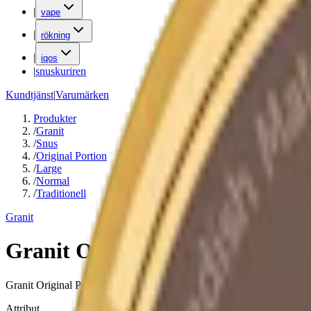
|
vape
|
rökning
|
iqos
|
snuskuriren
Kundtjänst
|
Varumärken
Produkter
/
Granit
/
Snus
/
Original Portion
/
Large
/
Normal
/
Traditionell
Granit
Granit Original Portion Large
Granit Original Portion är ett traditionellt portionssnus med en peppri
Attribut