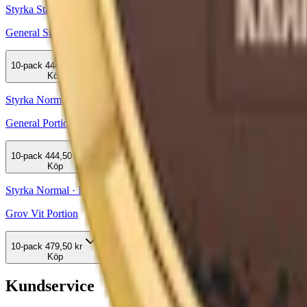
Styrka Stark · Large
General Strong Original Portion
10-pack
444,50 kr
Köp
Styrka Normal · Large
General Portion
10-pack
444,50 kr
Köp
Styrka Normal · Large
Grov Vit Portion
10-pack
479,50 kr
Köp
Kundservice