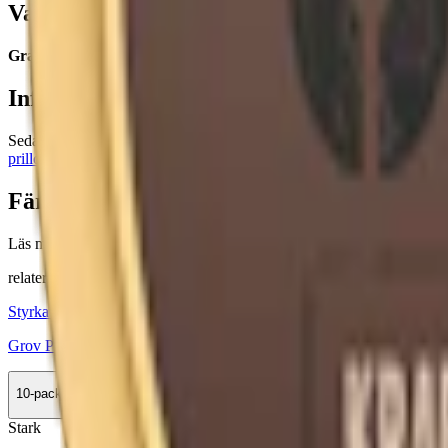
Vad kostar Granit Original Portion?
Granit Original Portion kostar 35,50 kr per dosa
(snittpris oktob
Information om varumärket Granit
Sedan lanseringen 2004 har
Granit snus
från
Fiedler & Lundgren
ståt
prillorna
. Granit finns både som portions- och
lössnus
. Den innovativ
Färskt snus
Läs mer om hur du förvarar Granit Portion
här
relaterade produkter
Styrka Normal · Large
Grov Portion
10-pack
479,50 kr
Köp
Stark