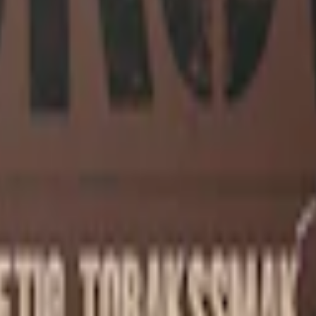
er-december 2024)
t för kvalitet och tradition. Med en distinkt och klassisk tobakssmak förs
a snusdosan med kombi-lock finns hos Granit liksom flera av snussort