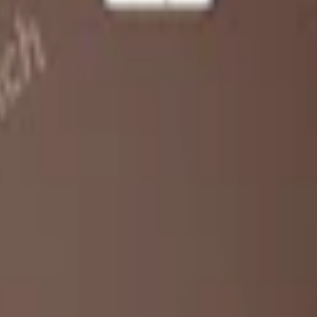
g tobakskaraktär och normal styrka. En dosa Granit innehåller 22 prillor