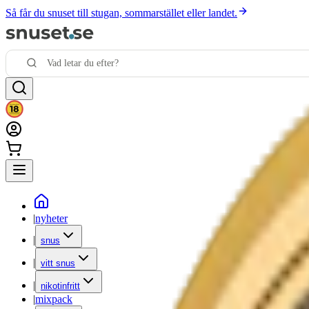
Så får du snuset till stugan, sommarstället eller landet.
|
nyheter
|
snus
|
vitt snus
|
nikotinfritt
|
mixpack