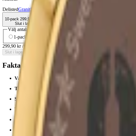
Delisted
Granit
Large
Normal
Original Portion
Snus
Traditionell
10-pack
299,90 kr
Slut i lager
Välj antal dosor
1-pack
34,90 kr
34,90 kr
/st
10-pack
299,90 kr
29,99 kr
/st
30
299,90 kr
/
10-pack
Slut i lager
Fakta om Granit Original Portionssnus
Varumärke:
Granit
Tillverkare:
Fiedler & Lundgren
(
BAT
)
Snustyp:
original portion
Torrhet:
normal
Styrka
:
normalstarkt snus
Format/storlek:
original