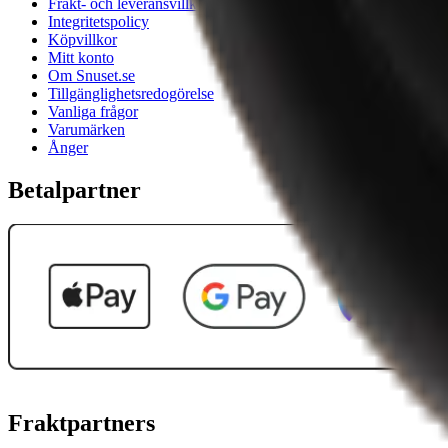
Frakt- och leveransvillkor
Integritetspolicy
Köpvillkor
Mitt konto
Om Snuset.se
Tillgänglighetsredogörelse
Vanliga frågor
Varumärken
Ånger
Betalpartner
Fraktpartners