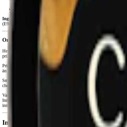
Smak:
kaffe
Ingredienser:
fyllnadsmedel (E460, cellulosa), vatten, fuktighetsbev
(E955, sukralos) samt nikotin.
Om Helwit Mocha Extra Strong
Helwit Mocha Extra Strong är ett vitt snus från svenska snustillverka
prillor, med en total nettovikt på 10 gram. Prillorna är normalfuktiga f
Prillorna är slimmade, vilket innebär en mindre och mindre synlig pri
än genomsnittet inom
tobaksfritt snus
. En dosa innehåller 20 prillor, 
Smaken hos Helwit Mocha Extra Stark är baserad på en blandning av ka
chokladen ger fyllighet och karamellen tillför en lätt sötma.
Varje prilla Helwit Mocha Extra Strong innehåller 7,5 mg nikotin, vilke
Innehållsmässigt består Helwit Mocha Extra Stark av fyllnadsmedel, f
innehållsförteckningen (inklusive e-nummer) i faktadelen ovan.
Information om varumärket Helwit