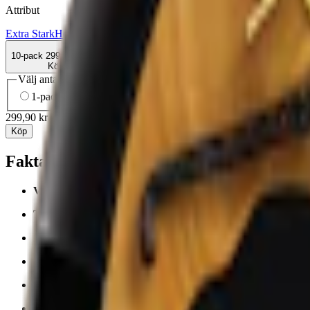
Attribut
Extra Stark
Helwit
Kaffe
Slim
Torr Portion
Vitt snus
10-pack
299,90 kr
Köp
Välj antal dosor
1-pack
34,90 kr
34,90 kr
/st
5-pack
149,90 kr
29,98 kr
/st
10-
299,90 kr
/
10-pack
Köp
Fakta om Helwit Mocha Extra Strong Slim
Varumärke:
Helwit
Tillverkare:
Yoik AB
Snustyp:
vitt snus
Torrhet:
normal
Styrka
:
normalstarkt vitt snus
Format/storlek:
slim