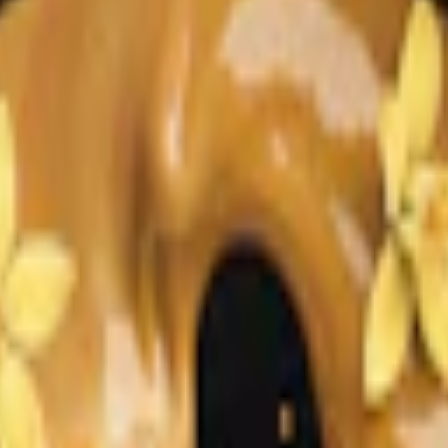
fe, choklad och karamell. 7,5 mg nikotin per prilla i ett slimmat forma