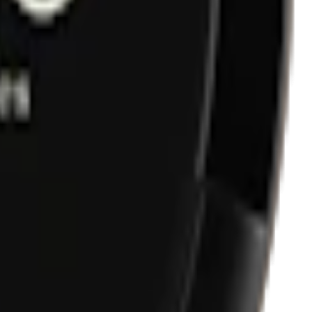
 Helwit tagit fram ett vitt snus i över tio unika smaker, slimmat
16 varianter. Helwit tillverkar ingen klassiska
snus med tobak
.