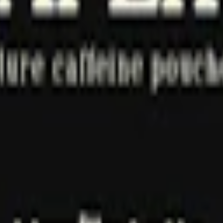
 i Gransholms Bruk utanför Växjö. Med fokus på miljö och innovation har
ianter som
Helwit Mint
,
Helwit Banana
och
Helwit Salmiak
. Totalt i 
r du snuset rätt"