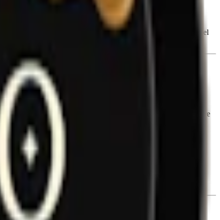
ol), surhetsreglerande medel (E500, natriumkarbonat), sötningsmedel
are till originalversionen
Helwit Mocha
. En dosa innehåller 20
 en vanlig prilla med tobak. Helwits slimmade prillor är även mindre
bbt leverera både smak och nikotin, utan att rinna för mycket.
är de tre elementen samspelar tydligt – kaffet bidrar med djup,
tinhalten på 1,5 % ger extra tryck sett till produktens låga vikt.
nde medel och sötningsmedel. Du hittar den kompletta