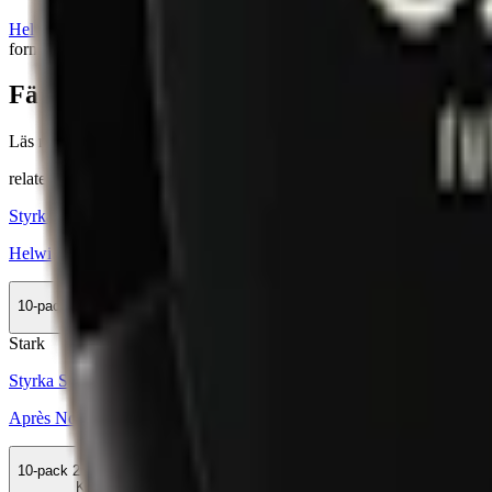
Helwit snus
är ett tobaksfritt vitt snus som tillverkas i
Yoik
AB:s fabrik
format och styrkor från mild till normal. Helwits vita snus finns i var
Färskt vitt snus
Läs mer om hur du förvarar Helwit Mocha Extra Strong:
"Så förvara
relaterade produkter
Styrka Normal · Slim
Helwit Mocha 3
10-pack
299,90 kr
Köp
Stark
Styrka Stark · Slim
Après No.13 Mochaccino Hypèr Strong
10-pack
258,90 kr
Köp