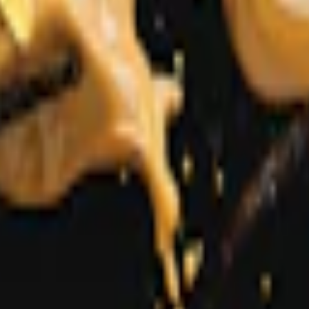
pack
299,90 kr
29,99 kr
/st
30-pack
893,70 kr
29,79 kr
/st
50-pack
1 4
 Vitt Snus