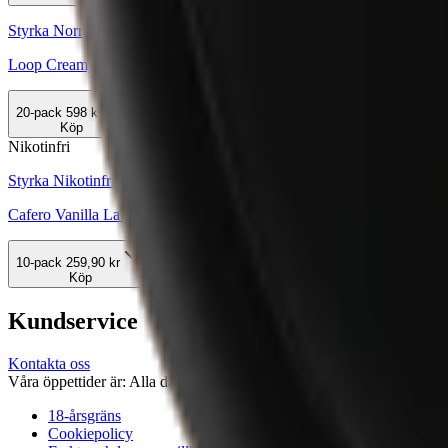
Styrka Normal · Slim
Loop Creamy Cappuccino Strong
20-pack
598 kr
Köp
Nikotinfri
Styrka Nikotinfri · Slim
Cafero Vanilla Latte Koffein Snus
10-pack
259,90 kr
Köp
Kundservice
Kontakta oss
Våra öppettider är: Alla dagar 08:00 - 18:00 Vi svarar vanligtvis ino
18-årsgräns
Cookiepolicy