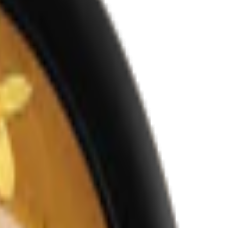
t från Yoik AB.