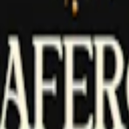
arande medel (E422, glycerol), arom, salt, sötningsmedel (E968, erytrit
ren Yoik AB. Det lanserades den 16 januari 2025 som en starkare uppfölj
ör att snabbt leverera både smak och nikotin, utan att rinna för mycket.
lla form jämfört med traditionellt portionssnus – ungefär 50 % mindre än
med en total nettovikt på 10 gram. Prillorna är normalfuktiga för att sna
ffe, choklad och karamell. Resultatet är en varm och rund smakprofil d
t gör denna Helwit till ett normalstarkt vitt snus, även om den höga niko
uktighetsbevarande medel, vatten, aromer, nikotin, salt, surhetsreglera