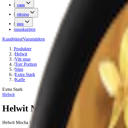
|
vape
|
rökning
|
iqos
|
snuskuriren
Kundtjänst
|
Varumärken
Produkter
/
Helwit
/
Vitt snus
/
Torr Portion
/
Slim
/
Extra Stark
/
Kaffe
Extra Stark
Helwit
Helwit Mocha Extra Strong
Helwit Mocha Extra Strong är ett tobaksfritt vitt snus med smak av kaf