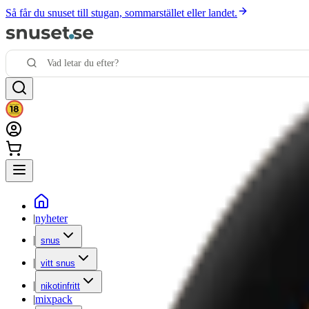
Så får du snuset till stugan, sommarstället eller landet.
|
nyheter
|
snus
|
vitt snus
|
nikotinfritt
|
mixpack