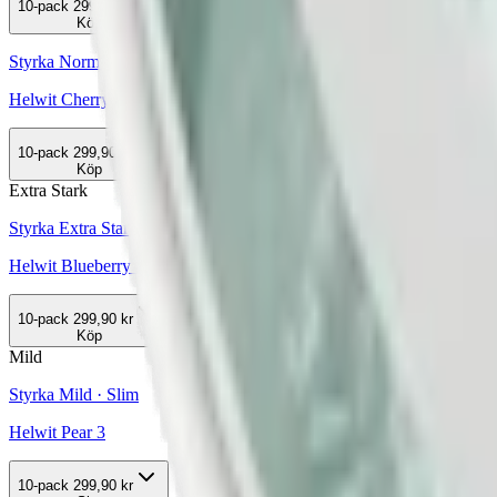
10-pack
299,90 kr
Köp
Styrka Normal · Slim
Helwit Cherry 3
10-pack
299,90 kr
Köp
Extra Stark
Styrka Extra Stark · Slim
Helwit Blueberry Extra Strong
10-pack
299,90 kr
Köp
Mild
Styrka Mild · Slim
Helwit Pear 3
10-pack
299,90 kr