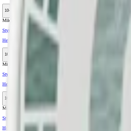
10-pack
299,50 kr
Köp
Mild
Styrka Mild · Slim
Helwit Mint 2
10-pack
299,90 kr
Köp
Mild
Styrka Mild · Slim
Helwit Violet 2
10-pack
299,90 kr
Köp
Mild
Styrka Mild · Slim
Helwit Raspberry Liquorice 2