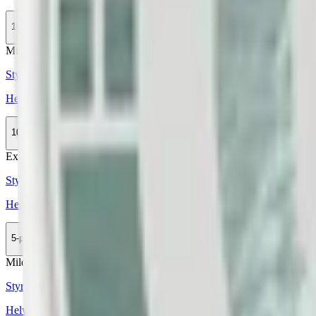
10-pack
299,90 kr
Köp
Mild
Styrka Mild · Slim
Helwit Cola 2
10-pack
299,90 kr
Köp
Extra Stark
Styrka Extra Stark · Slim
Helwit Banana Extra Strong
5-pack
149,90 kr
Köp
Mild
Styrka Mild · Slim
Helwit Strawberry 3