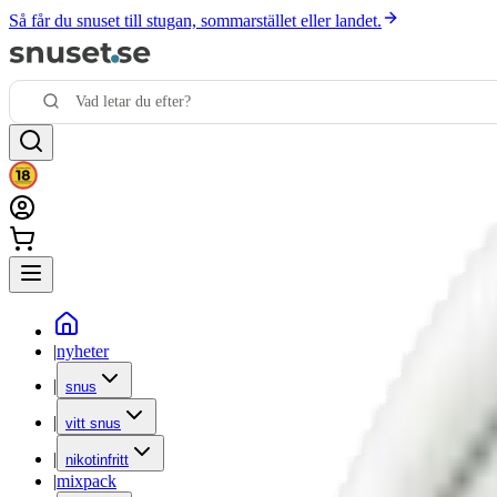
Så får du snuset till stugan, sommarstället eller landet.
|
nyheter
|
snus
|
vitt snus
|
nikotinfritt
|
mixpack