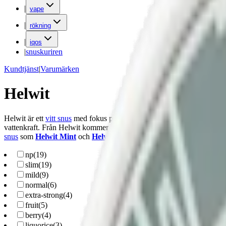
|
vape
|
rökning
|
iqos
|
snuskuriren
Kundtjänst
|
Varumärken
Helwit
Helwit är ett
vitt snus
med fokus på smak, innovation och hållbarhet. H
vattenkraft. Från Helwit kommer bland andra
Helwit Cola
,
Helwit 
snus
som
Helwit Mint
och
Helwit Cola
till mer
starkare
Helwit Salm
np
(
19
)
slim
(
19
)
mild
(
9
)
normal
(
6
)
extra-strong
(
4
)
fruit
(
5
)
berry
(
4
)
liquorice
(
3
)