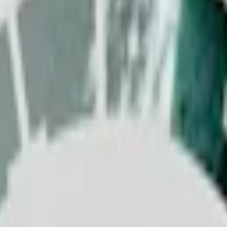
elwit snus tillverkas av
YOIK AB
i Gransholm, där Helwit strävar eft
Mocha
,
Helwit Banan
,
Helwit Violet
och
Helwit Cherry
, alla i slimma
iak
. Läs och lär dig mer om Helwit snus längre ner på denna sida.