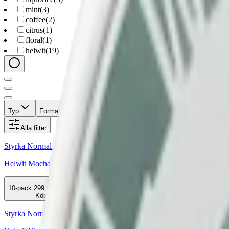
mint
(
3
)
coffee
(
2
)
citrus
(
1
)
floral
(
1
)
helwit
(
19
)
Typ
Format
Styrka
Smak
Märke
Pris
Alla filter
Styrka Normal · Slim
Helwit Mocha 3
10-pack
299,90 kr
Köp
Styrka Normal · Slim