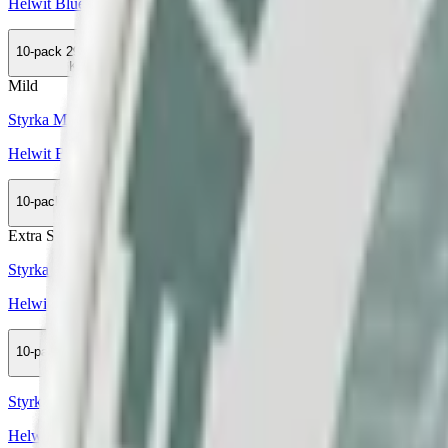
Helwit Blueberry 3
10-pack
299,90 kr
Köp
Mild
Styrka Mild · Slim
Helwit Banana 2
10-pack
299,90 kr
Köp
Extra Stark
Styrka Extra Stark · Slim
Helwit Mocha Extra Strong
10-pack
299,90 kr
Köp
Styrka Normal · Slim
Helwit Liquorice 4