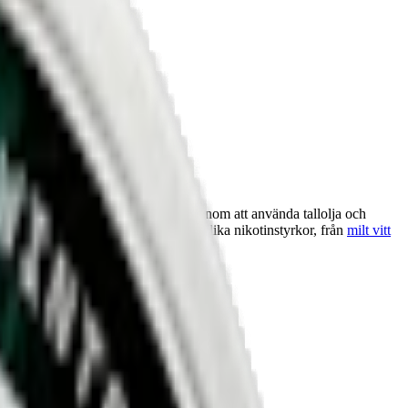
er att minimera sin miljöpåverkan genom att använda tallolja och
de prillor. Helwit finns också i flera olika nikotinstyrkor, från
milt vitt