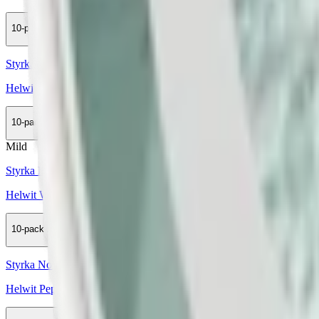
10-pack
299,90 kr
Köp
Styrka Normal · Slim
Helwit Orange 3
10-pack
299,50 kr
Köp
Mild
Styrka Mild · Slim
Helwit Watermelon 2
10-pack
299,50 kr
Köp
Styrka Normal · Slim
Helwit Peppermint 4