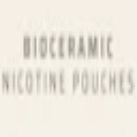
-pack
760,50 kr
25,35 kr
/st
50-pack
1 252,50 kr
25,05 kr
/st