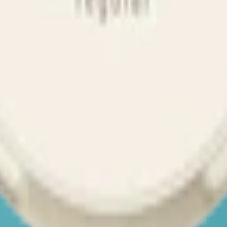
m 24 timmar på vardagar.