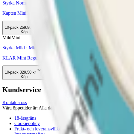
Styrka Normal · Mini
Kapten Mini Lakrits Vit Portion
10-pack
259,90 kr
Köp
Mild
Mini
Styrka Mild · Mini
KLAR Mint Regular Mini
10-pack
329,50 kr
Köp
Kundservice
Kontakta oss
Våra öppettider är: Alla dagar 08:00 - 18:00 Vi svarar vanligtvis ino
18-årsgräns
Cookiepolicy
Frakt- och leveransvillkor