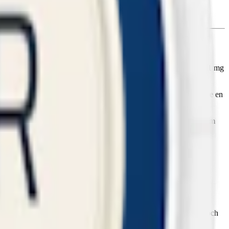
er.
ken en kylande effekt med inslag av sötma och aromatik. Med 6,1 mg
rtioner med en nettovikt på 10 gram.
Snuset
rinner mindre tack vare en
i Mint är en del av ett bredare minisnus-sortiment med smaker som
atch
. Med ett brett sortiment som inkluderar
Kapten Mini Mint
och
 uppdaterad design.