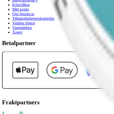
Integritetspolicy
Köpvillkor
Mitt konto
Om Snuset.se
Tillgänglighetsredogörelse
Vanliga frågor
Varumärken
Ånger
Betalpartner
Fraktpartners