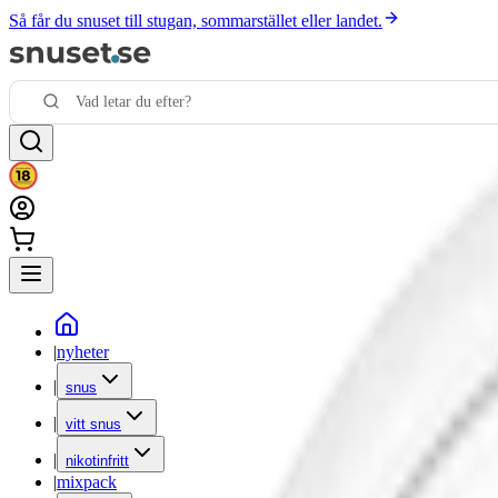
Så får du snuset till stugan, sommarstället eller landet.
|
nyheter
|
snus
|
vitt snus
|
nikotinfritt
|
mixpack