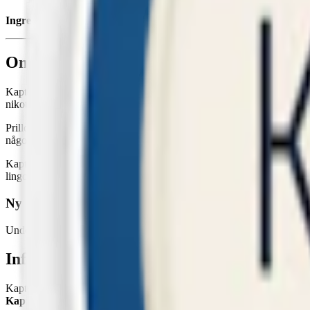
Ingredienser:
tobak, vatten, salt, fuktighetsbevarande medel (E422, 
Om Kapten Mini Mint Vit Portion
Kapten Mini Mint är ett diskret
minisnus
som bjuder på en tydlig och
nikotin per prilla är denna miniprilla från Kapten ett normalstarkt snus,
Prillorna är små, cirka 40 % mindre än traditionella portionssnus, oc
något torrare yta, dock utan att smak- och nikotin-release påverkas.
Kapten snus, som tillverkas av
Swedish Match
, har sitt ursprung i 
lingon, lakrits och melon.
Ny design på Kapten Mini Mint Vit Portion
Under hösten 2024 fick Kapten Mini Mint en ny design på dosan.
Information om varumärket Kapten
Kapten snus är ett varumärke med blandade nordiska rötter. Ursprung
Kapten Vit Portion
, erbjuder Kapten snus i flera olika smaker, forma