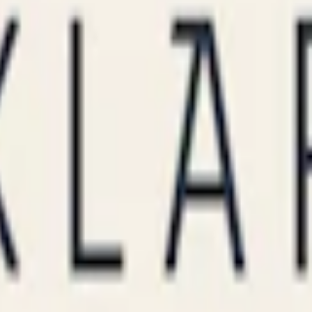
glycerol), surhetsreglerande medel (E500, natriumkarbonater) samt arom
 svalkande mintsmak. Inspirerad av pepparmynta och spearmint ger sma
 på gränsen till milt.
h väger 0,5 gram styck. En dosa Kapten Mini Mint innehåller 20 vita po
det familjeägda AG Snus och Assens Tobaksfabrik i Danmark. Kapten Min
ligen lanserat av danska AG Snus tillverkas Kapten idag av
Swedish M
t och styrkor. Från
miniprilla
till extra starkt snus. 2024 fick Kapten en