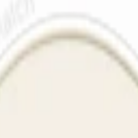
tsmak och 6,1 mg nikotin per prilla. Tillverkat av Swedish Match. OBS!