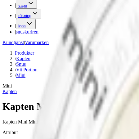
|
vape
|
rökning
|
iqos
|
snuskuriren
Kundtjänst
|
Varumärken
Produkter
/
Kapten
/
Snus
/
Vit Portion
/
Mini
Mini
Kapten
Kapten Mini Mint Vit Portion
Kapten Mini Mint är en diskret miniprilla med tydlig och kylande min
Attribut