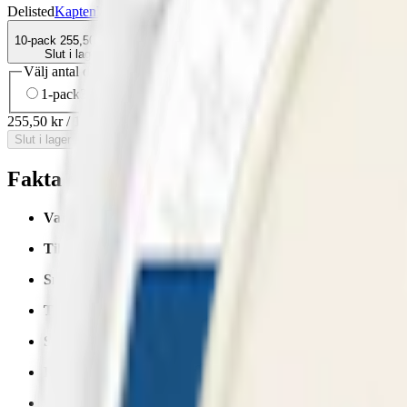
Delisted
Kapten
Mini
Snus
Vit Portion
10-pack
255,50 kr
Slut i lager
Välj antal dosor
1-pack
30,50 kr
30,50 kr
/st
10-pack
255,50 kr
25,55 kr
/st
30
255,50 kr
/
10-pack
Slut i lager
Fakta om Kapten Mint White Minisnus
Varumärke:
Kapten
Tillverkare:
Swedish Match
Snustyp:
white portion
Torrhet:
torr
Styrka
:
normalstarkt snus
Format/storlek:
minisnus
Smak:
tobak
/
mint