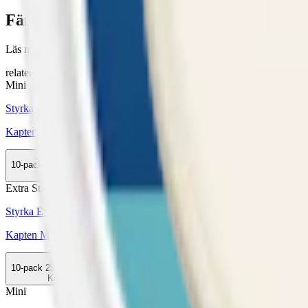
Färskt snus
Läs mer om hur du förvarar Kapten Mini Mint Vit Portion
här
relaterade produkter
Mini
Styrka Normal · Mini
Kapten Mini Vit Portion
10-pack
259,90 kr
Köp
Extra Stark
Styrka Extra Stark · Large
Kapten Mint X-Stark Vit Portion
10-pack
259,90 kr
Köp
Mini