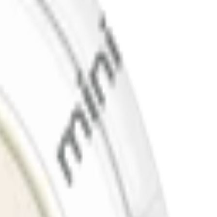
 Kapten Mini Mint har utgått ur sortimentet.