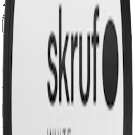
Attribut
Blomma
Extra Stark
Kurbits
Lakrits
Large
Snus
Vit Portion
10-pack
279,50 kr
Slut i lager
Välj antal dosor
1-pack
32,90 kr
32,90 kr
/st
10-pack
279,50 kr
27,95 kr
/st
30-pack
832,50 kr
27,75 kr
/st
50-
pack
1 372,50 kr
27,45 kr
/st
279,50 kr
/
10-pack
Slut i lager
relaterade produkter
Styrka Normal · Large
Kaliber Salmiak White Portion
20-pack
469,80 kr
Köp
Styrka Normal · Large