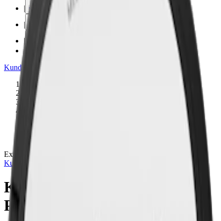
|
vape
|
rökning
|
iqos
|
snuskuriren
Kundtjänst
|
Varumärken
Produkter
/
Kurbits
/
Snus
/
Vit Portion
/
Large
/
Extra Stark
/
Blomma
Extra Stark
Kurbits
Kurbits Morgondagg White
Portionssnus