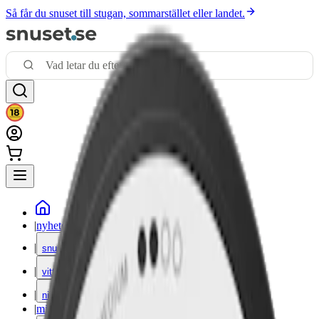
Så får du snuset till stugan, sommarstället eller landet.
|
nyheter
|
snus
|
vitt snus
|
nikotinfritt
|
mixpack