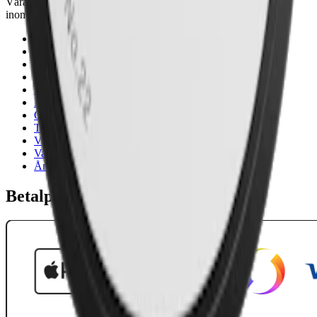
Våra öppettider är: Alla dagar 08:00 - 18:00 Vi svarar vanligtvis
inom 24 timmar på vardagar.
18-årsgräns
Cookiepolicy
Frakt- och leveransvillkor
Integritetspolicy
Köpvillkor
Mitt konto
Om Snuset.se
Tillgänglighetsredogörelse
Vanliga frågor
Varumärken
Ånger
Betalpartner