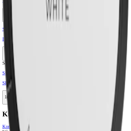
Kapten Lakrits Vit Portion
10-pack
259,90 kr
Köp
Styrka Normal · Large
Lundgrens Becksvart Vit Portion
10-pack
329,90 kr
Köp
Stark
Styrka Stark · Large
Skruf No. 22 Original White Portion
10-pack
499,50 kr
Köp
Kundservice
Kontakta oss