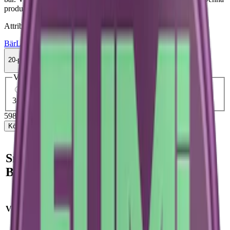
produkt hette tidgare Loop Cassis Bliss.
Attribut
Bär
Loop
Slim
Stark
Torr Portion
Vitt snus
20-pack
598 kr
Köp
Välj antal dosor
1-pack
34,90 kr
34,90 kr
/st
20-pack
598 kr
29,90 kr
/st
30-pack
891 kr
29,70 kr
/st
50-pack
1 470 kr
29,40 kr
/st
598 kr
/
20-pack
Köp
Snabb fakta om Loop
Blackcurrant Strong Vitt Snus
Smak:
svarta
Varumärke:
Loop
vinbär