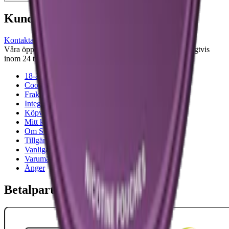
Kundservice
Kontakta oss
Våra öppettider är: Alla dagar 08:00 - 18:00 Vi svarar vanligtvis
inom 24 timmar på vardagar.
18-årsgräns
Cookiepolicy
Frakt- och leveransvillkor
Integritetspolicy
Köpvillkor
Mitt konto
Om Snuset.se
Tillgänglighetsredogörelse
Vanliga frågor
Varumärken
Ånger
Betalpartner