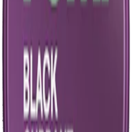
Loop Cassis Bliss är ett
vitt snus
med en smak som är en
kombination av den djupa, söta smaken av svarta vinbär med toner
av vilda bär. Tillsammans skapande de en rik och mångfacetterad
smakupplevelse. Typiskt för svarta vinbär är deras nästan
parfymerade sötma, som väcks till liv och balanseras av syrligheten
från de vilda bären.
Loop Cassis Bliss kommer liksom majoriteten av
Loop snus
i slim-
format, en prilla skapad för diskret användning. Med en
nikotinstyrka på 9,4 mg per prilla, ligger Loop Cassis Bliss strax
under gränsen till stark.
En dosa Loop Cassis Bliss Strong innehåller 20 prillor, var och en
noggrant utformad för att maximera både smak och nikotinleverans,
utan att kompromissa med användarens komfort. De helvita prillorna
har en fuktig utsida utan att rinna.
I prillorna från Loop hittar man växtfibrer, vatten, nikotin och
aromer istället för tobak. Tillverkaren bakom Loop och Cassis Bliss,
Another Snus Factory, håller både innovation och kvalitet högt.
Dosan, tillverkad av 100% växtbaserad plast, visar företagets
engagemang för hållbarhet.