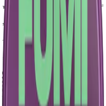
Format/storlek:
Tillverkare
:
Another Snus Factory
slim
Antal prillor:
Styrka:
normalstarkt vitt snus
20 st
Nikotin per
Torrhet:
normal
prilla:
9,4 mg
Nettovikt per
Snustyp:
vitt snus
dosa:
12,5 g
Ingredienser:
växtfibrer, vatten, nikotin, salt, sötningsmedel (E968,
erytritol; E950, acesulfam k; E955, sukralos), surhetsreglerande
medel (E500, soda), klumpförebyggande medel (E551, kiseldioxid),
fuktighetsbevarande medel (E401, natriumalginat),
konserveringsmedel (E202, kaliumsorbat) samt aromer.
Om Loop Blackcurrant Strong