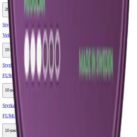
20-pack
598 kr
Köp
Styrka Normal · Slim
Velo Dark Blackcurrant 3
10-pack
359,90 kr
Köp
Styrka Normal · Slim
FUMi Blackcurrant Strong 4
10-pack
325,50 kr
Köp
Styrka Normal · Slim
FUMi Blackcurrant Regular 3
10-pack
325,50 kr
Köp