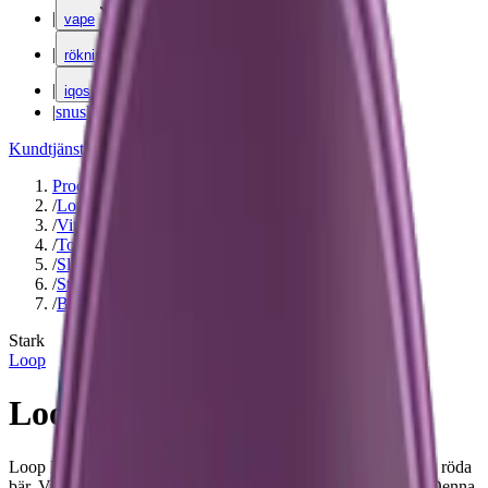
|
vape
|
rökning
|
iqos
|
snuskuriren
Kundtjänst
|
Varumärken
Produkter
/
Loop
/
Vitt snus
/
Torr Portion
/
Slim
/
Stark
/
Bär
Stark
Loop
Loop Blackcurrant Strong
Loop Blackcurrant Strong med smak av söta svarta vinbär och röda
bär. Vitt snus där varje prilla innehåller 9,4 mg. nikotin. Obs! Denna