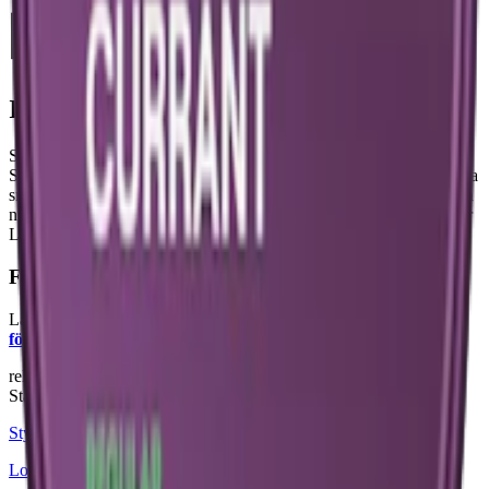
Information om varumärket Loop
Sedan lanseringen i mars 2020 har
Loop snus
, skapad av Another
Snus Factory som också ligger bakom
Lynx
, etablerat sig med unika
smaker som Hot Rhubarb och Cassis Bliss. Med nikotinstyrkor från
normal till Hyper Strong och format som mini och slim, kombinerar
Loop smak, design och styrka i sitt innovativa
tobaksfria snus
.
Färskt vitt snus
Läs mer om hur du förvarar Loop Blackcurrant Strong:
"Så
förvarar du snuset rätt"
relaterade produkter
Stark
Styrka Stark · Slim
Loop Licorice Fusion Strong