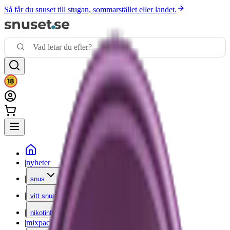
Så får du snuset till stugan, sommarstället eller landet.
|
nyheter
|
snus
|
vitt snus
|
nikotinfritt
|
mixpack