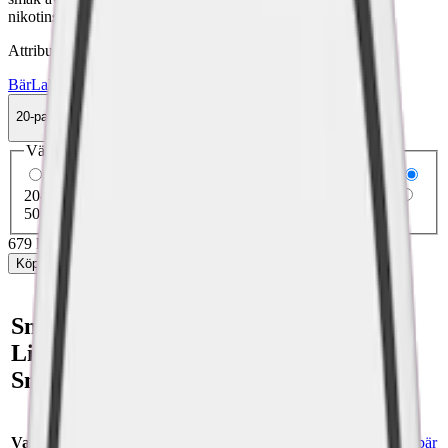
nikotinstyrka på 9,4 mg. per prilla.
Attribut
Bär
Lakrits
Loop
Slim
Stark
Torr Portion
Vitt snus
20-pack
679 kr
Köp
Välj antal dosor
1-pack
34,90 kr
34,90 kr
/st
5-pack
174,50 kr
34,90 kr
/st
20-pack
679 kr
33,95 kr
/st
30-pack
1 012,50 kr
33,75 kr
/st
50-pack
1 672,50 kr
33,45 kr
/st
679 kr
/
20-pack
Köp
Snabb fakta om Loop
Licorice Fusion Strong Vitt
Snus
Varumärke:
Loop
Smak:
saltlakrits
/
bär