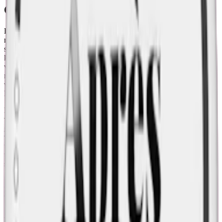
Om Loop Licorice Fusion Strong
Loop Licorice Fusion utmärker sig mot annat
tobaksfritt vitt snus
med sin innovativa InstantRush™-teknologi som säkerställer en
snabb frisättning av både smak och nikotin, samtidigt som dessa
kvaliteter bevaras över tid. Varje prilla levererar 9,4 mg nikotin,
vilket placerar Licorice Fusion precis inom gränsen för ett
normalstarkt vitt snus, och strax under gränsen för vad som anses
vara starkt. Trots detta bär benämns snuset som Loop Licorice
Fusion Strong på dosan.
Loop Licorice Fusion innehåller 20 slim-format prillor per dosa,
vilket ger en total snusvikt på 12,5 gram, där varje prilla väger 0,63
gram. Denna prilla är ungefär 30% mindre än traditionellt snus,
vilket ger Loop Licorice Fusion en diskret och bekväm passform
under läppen.
Loop snus
balanserar skickligt mellan fuktighet och
torrhet, med prillor som är fuktiga på ytan utan att för den sakens
skull rinna eller färga tänderna.
Smaken hos Loop Licorice Fusion är distinkt tack vare en unik
kombination av hallon och saltlakrits som levererar en avvägd
blandning av sötma och sälta.
Another Snus Factory, tillverkaren bakom Loop snus, har sedan