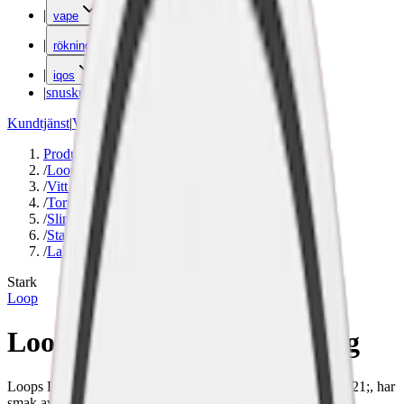
|
vape
|
rökning
|
iqos
|
snuskuriren
Kundtjänst
|
Varumärken
Produkter
/
Loop
/
Vitt snus
/
Torr Portion
/
Slim
/
Stark
/
Lakrits
Stark
Loop
Loop Licorice Fusion Strong
Loops Licorice Fusion, tidigare &#8220;Salty Ludicris&#8221;, har
smak av hallon och saltlakrits. Vitt snus i slim-format och en