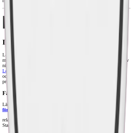
mer om
Loop nya dosa här
.
Information om varumärket Loop
Loop, lanserat 2020 av Another Snus Factory, tillverkar
vitt snus
med smaker som Hot Mango och Cassis Bliss. Med ett spektrum av
nikotinstyrkor och format från normal till starkt vitt minisnus är
Loop snus
varumärke i ständig utveckling. Another Snus Factory
och Loop är engagerat i att skapa kvalitativa och innovativa
produkter.
Färskt vitt snus
Läs mer om hur du förvarar Loop Licorice Fusion Strong:
"Så
förvarar du snuset rätt"
relaterade produkter
Stark