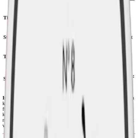
Format/storlek:
Tillverkare
:
Another Snus Factory
slim
Styrka:
normalstarkt vitt snus
Antal prillor:
20 st
Nikotin per prilla:
Torrhet:
normal
9,4 mg
Nettovikt per dosa:
Snustyp:
vitt snus
12,5 g
Ingredienser:
sötningsmedel (E968, erytritol samt E950, acesulfam
k), nikotin, aromer, ammoniumklorid, natriumklorid,
fuktighetsbevarande medel (E401, natriumalginat),
klumpförebyggande medel (E551, kiseldioxid), surhetsreglerande
medel (E500, soda), konserveringsmedel (E202, kaliumsorbat) samt
vatten och växtfibrer.