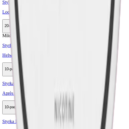
Styrka Stark · Slim
Loop Blackcurrant Strong
20-pack
679 kr
Köp
Mild
Styrka Mild · Slim
Helwit Raspberry Liquorice 2
10-pack
299,90 kr
Köp
Styrka Normal · Slim
Après No.8 Raspberry Liqorice Extra Strong
10-pack
298,50 kr
Köp
Styrka Normal · Slim