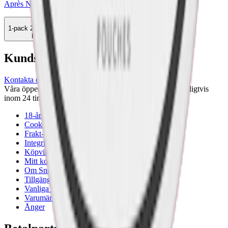
Après No.8 Raspberry Liqorice
1-pack
28,90 kr
Köp
Kundservice
Kontakta oss
Våra öppettider är: Alla dagar 08:00 - 18:00 Vi svarar vanligtvis
inom 24 timmar på vardagar.
18-årsgräns
Cookiepolicy
Frakt- och leveransvillkor
Integritetspolicy
Köpvillkor
Mitt konto
Om Snuset.se
Tillgänglighetsredogörelse
Vanliga frågor
Varumärken
Ånger