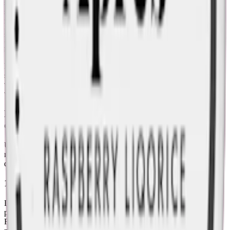
starten i början av 2020-talet positionerat sig som en innovatör inom
snusindustrin. Loop Licorice Fusion är inget undantag. Med sin
miljövänliga snusdosa, PlantCan™, tillverkad av 100% växtbaserad
plast, och en tobaksfri prilla som är mjuk och hållfast, står Loop
Licorice Fusion ut som ett unikt alternativ på den svenska
marknaden och utomlands.
För dem som föredrar mindre format erbjuder Loop även denna
smakkombination av hallon och saltlakrits som ett vitt minisnus,
vilket ytterligare breddar utbudet för konsumenter som söker
variation och innovation inom snusupplevelsen.
Maj 2024: Loop Licorice Fusion Strong får ny
design och ny dosa
Under maj 2024 får
Loop Licorice Fusion Strong
en helt ny look
med ny design och dosa. Under en övergångsperiod kan båda
dosorna förekomma.
10 december 2024: Loops lakritssnus byter dosa
Loop Licorice Fusion Strong får en ny snusdosa tillverkad av
polypropen. Den tidigare dosan PlantCan™ fasas ut och ersätts.
Förändringen påverkar inte design, färg eller dosans innehåll. Läs