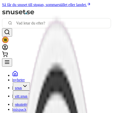
Så får du snuset till stugan, sommarstället eller landet.
|
nyheter
|
snus
|
vitt snus
|
nikotinfritt
|
mixpack