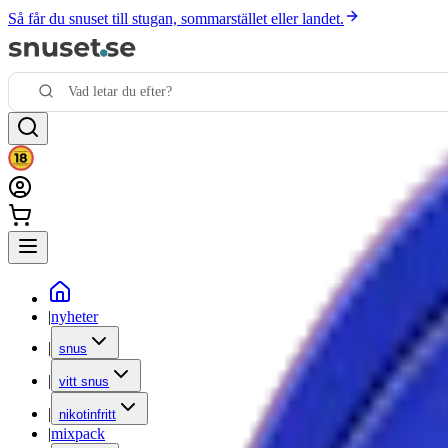
Så får du snuset till stugan, sommarstället eller landet.
|
nyheter
|
snus
|
vitt snus
|
nikotinfritt
|
mixpack