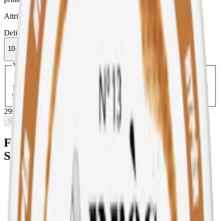
Attribut
Delisted
Kaffe
Lyft
Normal
Slim
Torr Portion
Vitt snus
10-pack
299,90 kr
Slut i lager
Välj antal dosor
1-pack
34,90 kr
34,90 kr
/st
5-pack
149,50 kr
29,90 kr
/st
10-pack
299,90 kr
29,99 kr
/st
30-pack
893,70 kr
29,79 kr
/st
50-pack
1 474,50 kr
29,49 kr
/st
299,90 kr
/
10-pack
Slut i lager
Fakta om Lyft Barista Twist Slim Vitt
Snus
Varumärke:
Lyft
Tillverkare:
BAT (British American Tobacco)
Snustyp:
vitt snus