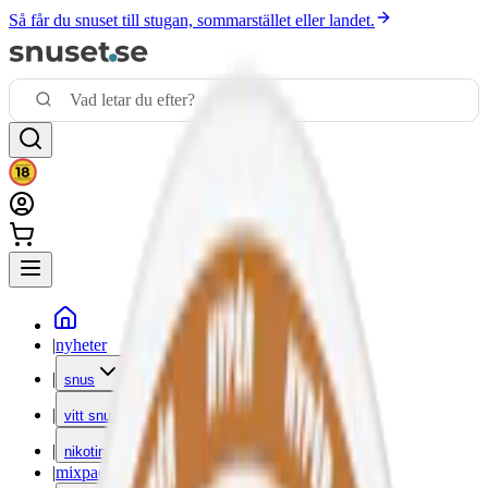
Så får du snuset till stugan, sommarstället eller landet.
|
nyheter
|
snus
|
vitt snus
|
nikotinfritt
|
mixpack