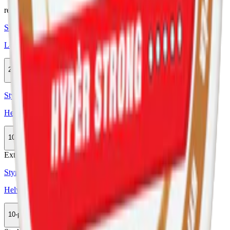
relaterade produkter
Styrka Normal · Slim
Loop Creamy Cappuccino Strong
20-pack
598 kr
Köp
Styrka Normal · Slim
Helwit Mocha 3
10-pack
299,90 kr
Köp
Extra Stark
Styrka Extra Stark · Slim
Helwit Mocha Extra Strong
10-pack
299,90 kr
Köp