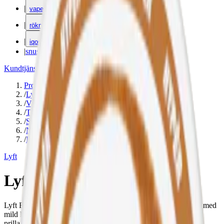
|
vape
|
rökning
|
iqos
|
snuskuriren
Kundtjänst
|
Varumärken
Produkter
/
Lyft
/
Vitt snus
/
Torr Portion
/
Slim
/
Normal
/
Kaffe
Lyft
Lyft Barista Twist
Lyft Barista Twist är ett vitt snus i slim-format snus, utan tobak med
mild kaffe- och nötsmak. Normal styrka med 6 mg. nikotin per
prilla.