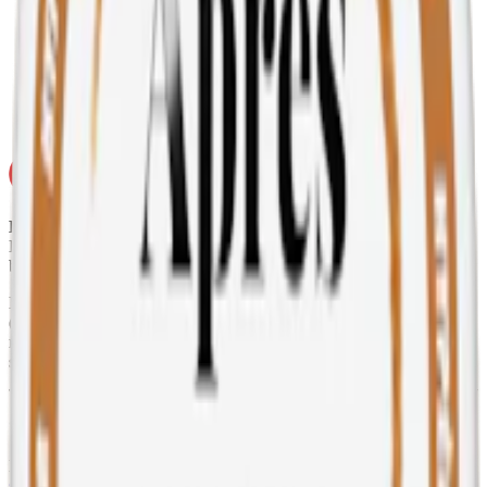
Torrhet:
normal
Styrka
:
normalstarkt vitt snus
Format/storlek:
slim
Smak
:
kaffe
Ej för personer under 18 år.
Lyft Barista Twist innehåller nikotin som är ett mycket
beroendeframkallande ämne.
Ingredienser:
vatten, fyllnadsmedel (E460, cellulosa), salt, xylitol
(björksocker), nikotin, aromer, förtjockningsmedel (E401,
natriumalginat), surhetsreglerande medel (E500, natriumkarbonater)
samt sötningsmedel (E950, acesulfam k).
Om Lyft Barista Twist
Lyft Barista Twist från BAT (
British American Tobacco
) är ett
vitt
snus utan tobak
med en mild smak av kaffe med en nötig underton,