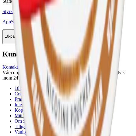
Stark
Styrka Stark · Slim
Après No.13 Mochaccino Hypèr Strong
10-pack
258,90 kr
Köp
Kundservice
Kontakta oss
Våra öppettider är: Alla dagar 08:00 - 18:00 Vi svarar vanligtvis
inom 24 timmar på vardagar.
18-årsgräns
Cookiepolicy
Frakt- och leveransvillkor
Integritetspolicy
Köpvillkor
Mitt konto
Om Snuset.se
Tillgänglighetsredogörelse
Vanliga frågor