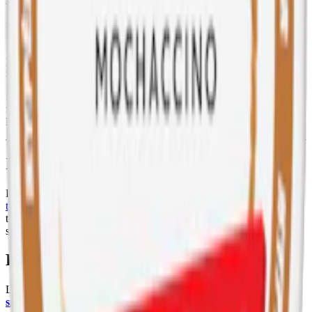
Detta slim tobaksfria snus har en torr yta med normalfuktigt innehåll
för minimal rinnighet.
I varje dosa Lyft Barista Twist finns det 23 prillor med en totalvikt
på 16,8 gram. Varje prilla väger 0,73 gram och innehåller 6
milligram nikotin, vilket ger en styrka på normal nivå.
Snuset innehåller bland annat fyllnadsmedel, xylitol,
förtjockningsmedel, surhetsreglerande medel och sötningsmedel. Se
komplett innehållsförteckning nedan
Information om varumärket Lyft
Lyft från det välkända företaget British American Tobacco är ett
tobaksfritt snus
som introducerat 2018 i Sverige. Prillorna är helvita,
tillverkade av naturfiber, och missfärgar inte tänderna. Finns i flera
smaker. BAT tillverkar också
Velo
.
Färskt vitt snus
Läs mer om hur du förvarar Lyft Barista Twist:
"Så förvarar du
snuset rätt"