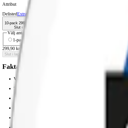
Attribut
Delisted
Extra Stark
Lyft
Mint
Slim
Torr Portion
Vitt snus
10-pack
299,90 kr
Slut i lager
Välj antal dosor
1-pack
34,90 kr
34,90 kr
/st
5-pack
149,50 kr
29,90 kr
/st
10-
299,90 kr
/
10-pack
Slut i lager
Fakta om Lyft Cool Air X-strong Vitt Snus
Varumärke:
Lyft
Tillverkare:
BAT (British American Tobacco)
Snustyp:
vitt snus
Torrhet:
normal
Styrka
:
starkt vitt snus
Format/storlek:
slim