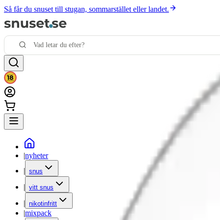
Så får du snuset till stugan, sommarstället eller landet.
|
nyheter
|
snus
|
vitt snus
|
nikotinfritt
|
mixpack