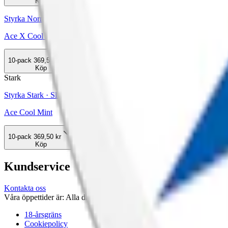
Köp
Styrka Normal · Slim
Ace X Cool Mint
10-pack
369,50 kr
Köp
Stark
Styrka Stark · Slim
Ace Cool Mint
10-pack
369,50 kr
Köp
Kundservice
Kontakta oss
Våra öppettider är: Alla dagar 08:00 - 18:00 Vi svarar vanligtvis ino
18-årsgräns
Cookiepolicy