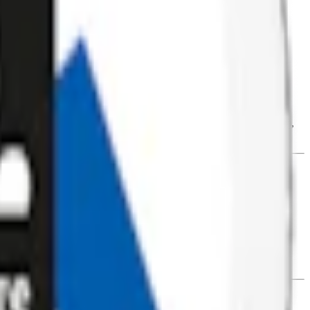
triumhydroxid), nicotine polacrilex (nikotinresinat), salmiak (E510),
 ger en prilla 10,9 mg. nikotin.
 slim-prilla som rinner mindre och en diskret passform under läppen.