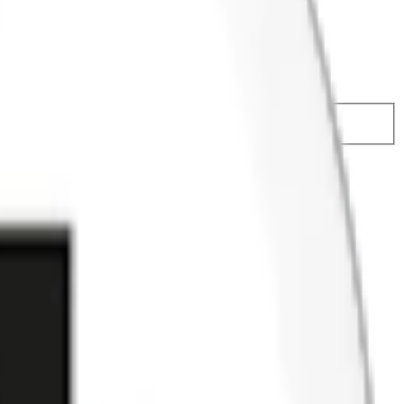
74,50 kr
29,49 kr
/st