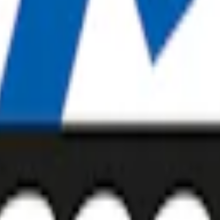
pack
299,90 kr
29,99 kr
/st
30-pack
893,70 kr
29,79 kr
/st
50-pack
1 4