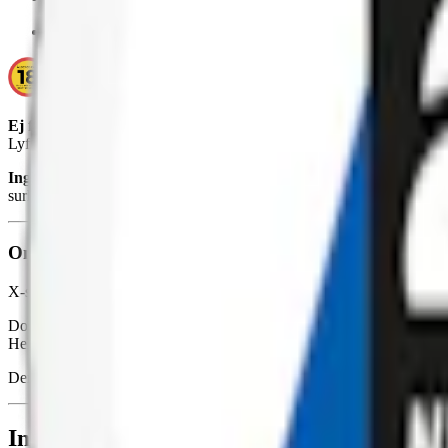
Smak
:
mint
Ej för personer under 18 år.
Lyft Cool Air X-strong innehåller nikotin som är ett mycket beroend
Ingredienser:
vatten, fyllnadsmedel (E460, cellulosa), smakförstärkar
surhetsreglerande medel (E500, soda), sötningsmedel (E950, acesulfa
Om Lyft Cool Air X-strong
X-strong Lyft Cool Air är ett starkare
tobaksfritt snus
med en smak som 
Dosan som innehåller 23 prillor har en nettovikt (prillor exklusive vik
Helvita portioner med en torrare ytan. Dosan har också ett Flexlock.
Den starkare varianten av Cool Air, Ultra Strong, hittar du
här
. OBS! F
Information om varumärket Lyft