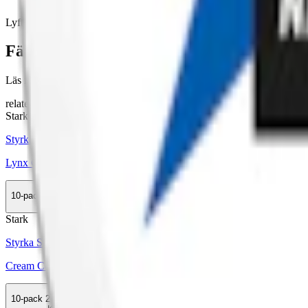
Lyft
snus från BAT
är
tobaksfritt vitt snus
som lanserades 2018. De fin
Färskt vitt snus
Läs mer om hur du förvarar Lyft Cool Air X-strong:
"Så förvarar du
relaterade produkter
Stark
Styrka Stark · Slim
Lynx Cool Mint X Strong
10-pack
284,90 kr
Köp
Stark
Styrka Stark · Slim
Cream Cold As Ice Cool Mint X-Strong
10-pack
299,50 kr