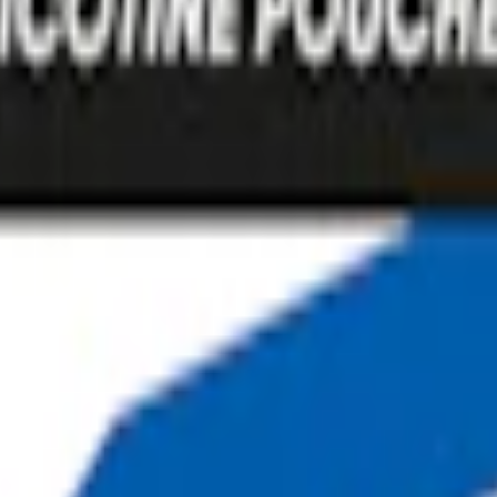
ns i 7 smaker och 4 styrkor, med helvita prillor i mini och slim format
 snuset rätt"