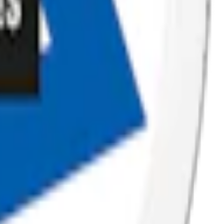
. Dosorna är miljövänliga med biobaserad plast och Flex lock™.