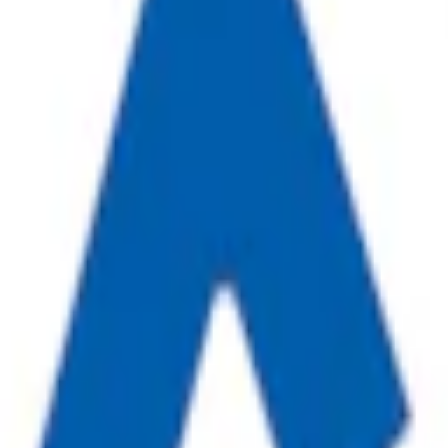
strong smakar mint (mentol och pepparmynta). Vitt tobaksfritt snus med 1