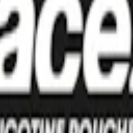
eframkallande ämne.
e (salt), xylitol (E967, björksocker), surhetsreglerande medel (E524, na
m k) samt nikotin och aromer.
kombinerar pepparmynta och mentol. X-strong har en nikotinstyrka som
ten av dosan) på 16,1 g. Varje prilla väger 0,7 g. vilket ger en välfylld
lera av de sorter som tidigare hette
Velo
heter idag Lyft.