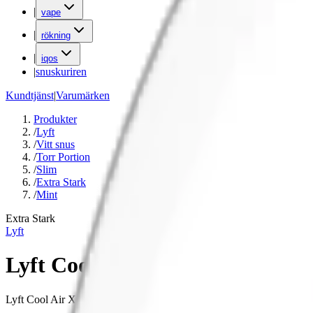
|
vape
|
rökning
|
iqos
|
snuskuriren
Kundtjänst
|
Varumärken
Produkter
/
Lyft
/
Vitt snus
/
Torr Portion
/
Slim
/
Extra Stark
/
Mint
Extra Stark
Lyft
Lyft Cool Air X-strong
Lyft Cool Air X-strong, näst starkaste tobaksfria snuset från Lyft. X-