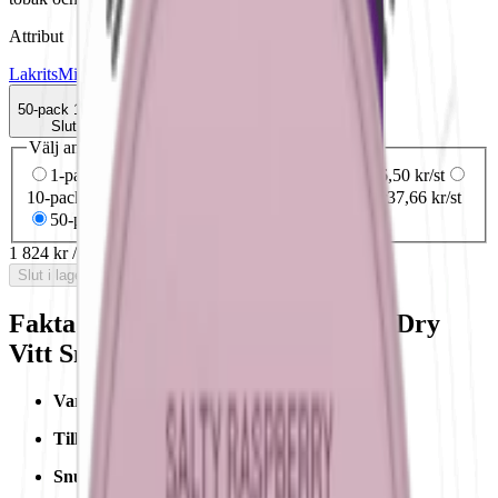
Attribut
Lakrits
Mini
Normal
On!
Torr Portion
Vitt snus
50-pack
1 824 kr
Slut i lager
Välj antal dosor
1-pack
43,50 kr
43,50 kr
/st
5-pack
182,50 kr
36,50 kr
/st
10-pack
384,50 kr
38,45 kr
/st
30-pack
1 129,80 kr
37,66 kr
/st
50-pack
1 824 kr
36,48 kr
/st
1 824 kr
/
50-pack
Slut i lager
Fakta om On! Licorice 3mg Mini Dry
Vitt Snus
Varumärke:
On!
Tillverkare:
Helix Sweden AB
Snustyp:
vitt snus