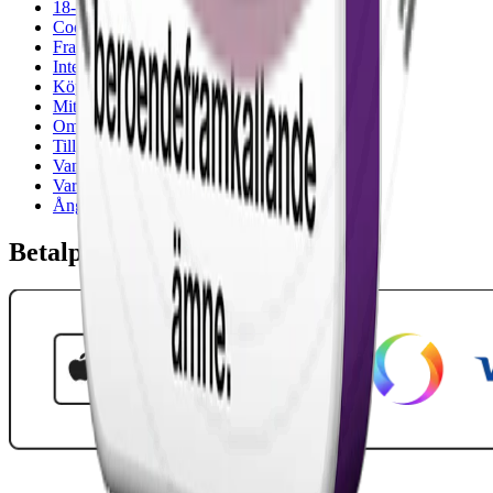
18-årsgräns
Cookiepolicy
Frakt- och leveransvillkor
Integritetspolicy
Köpvillkor
Mitt konto
Om Snuset.se
Tillgänglighetsredogörelse
Vanliga frågor
Varumärken
Ånger
Betalpartner