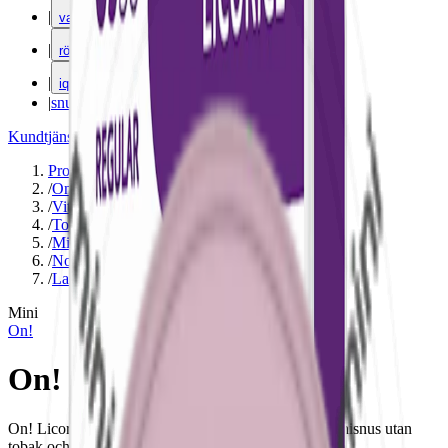
|
vape
|
rökning
|
iqos
|
snuskuriren
Kundtjänst
|
Varumärken
Produkter
/
On!
/
Vitt snus
/
Torr Portion
/
Mini
/
Normal
/
Lakrits
Mini
On!
On! Licorice 3mg Mini
On! Licorice 3mg med tydlig smak av lakrits. Vitt minisnus utan
tobak och 3 mg nikotin per prilla.