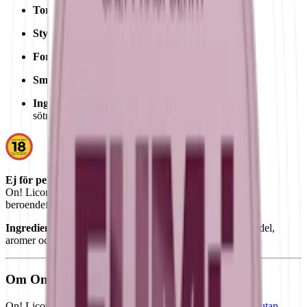
Torrhet:
extra torr
Styrka
:
milt vitt snus
Format/storlek:
vitt minisnus
Smak:
lakrits
Ingredienser:
fyllnadsmedel, smakförstärkare,
sötningsmedel, aromer och nikotin.
Ej för personer under 18 år.
On! Licorice 3 mg innehåller nikotin som är ett mycket
beroendeframkallande ämne.
Ingredienser:
fyllnadsmedel, smakförstärkare, sötningsmedel,
aromer och nikotin.
Om On! Licorice 3mg Mini
On! Licorice med tre milligram nikotin per prilla.
Vitt snus utan