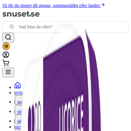
Så får du snuset till stugan, sommarstället eller landet.
|
nyheter
|
snus
|
vitt snus
|
nikotinfritt
|
mixpack