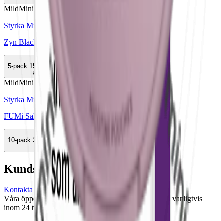
Mild
Mini
Styrka Mild · Mini
Zyn Black Licorice Mini 2
5-pack
154,50 kr
Köp
Mild
Mini
Styrka Mild · Mini
FUMi Salty Raspberry Mini 1
10-pack
289,90 kr
Köp
Kundservice
Kontakta oss
Våra öppettider är: Alla dagar 08:00 - 18:00 Vi svarar vanligtvis
inom 24 timmar på vardagar.