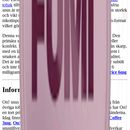
tobak
tillverkat av Helix Sweden AB i Sverige. Detta tobaksfria
snus är mycket mindre än konventionella snus i påsa, med en storlek
och vikt som är ungefär 65% mindre än vanligt snus. On!
nikotinportioner är också cirka 45% lättare än vitt snus i slim-format
vilket gör dem både milda och diskreta.
Denna variant av
On! snus
har en unik och komplext smak. Den
primära smaken är söt, men inte på samma sätt som socker eller
konfekt. Den har en djup, robust sötma som är mer rundad än skarp,
med en lätt bitter underton. En annan karakteristisk komponent i
smaken av lakrits är dess aningen skarpa, nästan mintiga kvalitet.
Det är inte helt olikt eukalyptus eller mentol, men det är mer subtilt
och inte lika överväldigande. On! Licorice finns också med 6
milligram nikotin per prilla. Läs mer om den här:
On! Licorice 6mg
Information om varumärket On!
On! snus är ett
vitt snus helt utan tobak
vars prilla skiljer sig från
övriga tobaksfria prillor. Till skillnad från andra varumärken har On!
en torr prilla. Det innebär att den varken rinner eller färgar tänderna.
Idag finns On! i över 10 varianter. Bland dessa finns:
On! Coffee
3mg
,
On! Mint 6mg
och
On! Tropical Spice 6mg
. Helix,
snustillverkaren som ligger bakom denna vita miniprilla, tillverkar