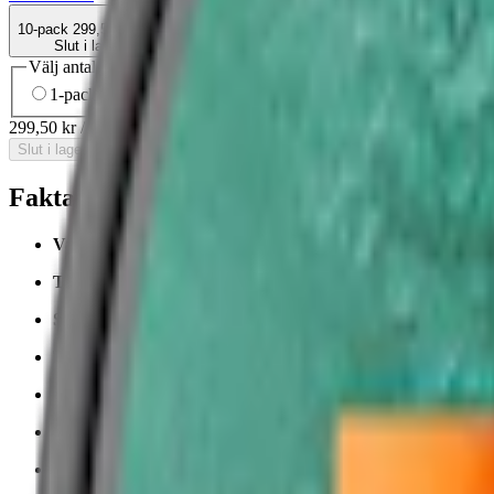
10-pack
299,50 kr
Slut i lager
Välj antal dosor
1-pack
37,90 kr
37,90 kr
/st
10-pack
299,50 kr
29,95 kr
/st
30
299,50 kr
/
10-pack
Slut i lager
Fakta om One Orange White Portionssnus
Varumärke:
One snus
Tillverkare:
Swedish Match
Snustyp:
white portion
Torrhet:
torr
Styrka
:
starkt snus
Format/storlek:
original
Smak:
tobak
/
bär