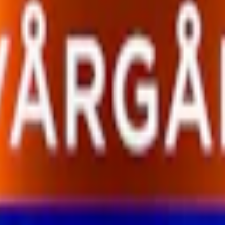
edel (E1520, propan-1,2-diol), surhetsreglerande medel (E500, natriumka
m ger en längre och mindre rinnig upplevelse. Samtidigt som den har en
h en väger 1 gram, och innehåller en totalvikt nikotin på 13 mg per pri
ledes inte beställas.
ning av klassiska
snusvarumärken
. Med större och torrare prillor, sam
1 gram. Upptäck One snus i olika smakvarianter, såsom
One Svart
med be