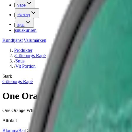
|
vape
|
rökning
|
iqos
|
snuskuriren
Kundtjänst
|
Varumärken
Produkter
/
Göteborgs Rapé
/
Snus
/
Vit Portion
Stark
Göteborgs Rapé
One Orange White Portion
One Orange White Portion är en stark och kryddig snus med havtorn, 
Attribut
Blomma
Bär
Delisted
Göteborgs Rapé
Snus
Stark
Vit Portion