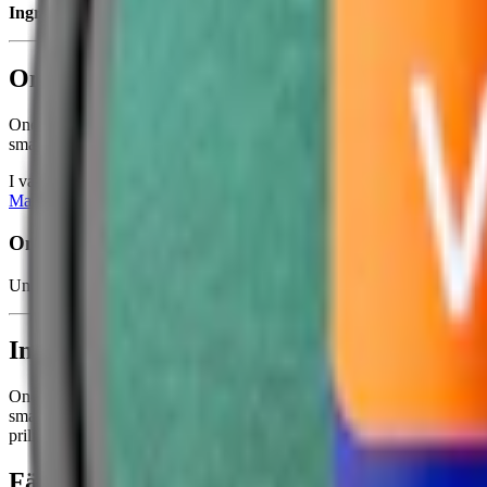
Ingredienser:
vatten, salt, växtfibrer, tobak, fuktighetsbevarande m
Om One Orange White Portion
One Orange White Portionssnus är en stark
snus
med en torrare yta so
smaker som havtorn, teblad och hibiskus.
I varje dosa One Orange White Portion hittar du 20 prillor som var oc
Match
, snusföretaget som lanserade portionssnuset.
One Orange White Portionssnus utgår ur sortimentet
Under 2023/24 slutade Swedish Match tillverka One Orange och kan så
Information om varumärket One
One snus, tillverkat av Swedish Match sedan 2017, är en modern tolk
smakupplevelse. Varje prilla har en nikotinhalt på 13 mg och väger 
prilla.
Färskt snus