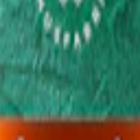
-pack
888,30 kr
29,61 kr
/st
50-pack
1 456,50 kr
29,13 kr
/st