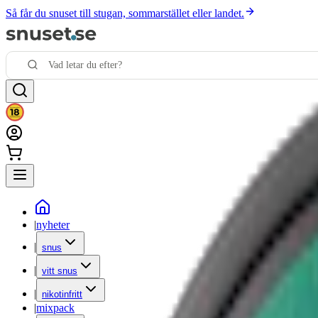
Så får du snuset till stugan, sommarstället eller landet.
|
nyheter
|
snus
|
vitt snus
|
nikotinfritt
|
mixpack