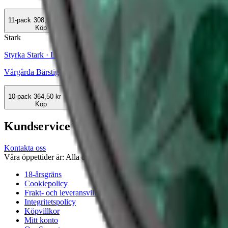
11-pack
308,99 kr
Köp
Stark
Styrka Stark · Large
Vårgårda Bärstig White Portion
10-pack
364,50 kr
Köp
Kundservice
Kontakta oss
Våra öppettider är: Alla dagar 08:00 - 18:00 Vi svarar vanligtvis ino
18-årsgräns
Cookiepolicy
Frakt- och leveransvillkor
Integritetspolicy
Köpvillkor
Mitt konto