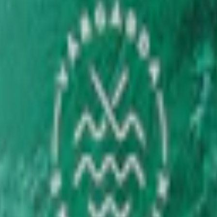
teblad och hibiskus som ger en unik smakupplevelse. OBS! One Orange 