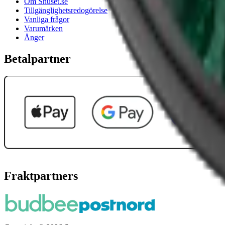
Om Snuset.se
Tillgänglighetsredogörelse
Vanliga frågor
Varumärken
Ånger
Betalpartner
Fraktpartners