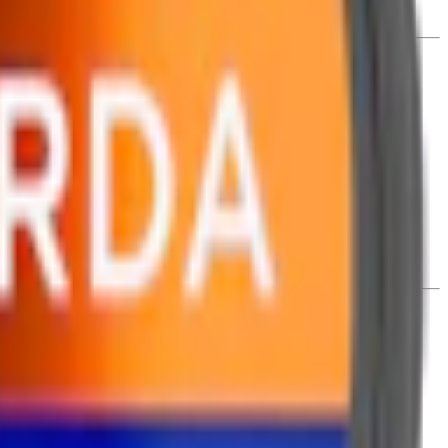
rbonater), samt aromer.
 ljus och kryddig tobakskaraktär, innehåller den också inslag av
lla och 1.3% nikotininnehåll. One Orange är tillverkad av
Swedish
t en kombination av tobak och växtfibrer, ger One snus en intensiv
rgamott och
One Vit
med kryddig tobak, för en stark och större