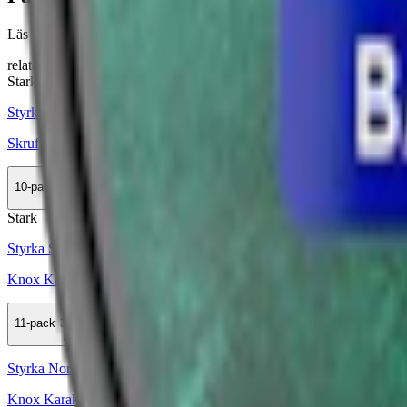
Läs mer om hur du förvarar One Orange White Portion
här
relaterade produkter
Stark
Styrka Stark · Large
Skruf No. 19 Tranbär White Portion
10-pack
418,50 kr
Köp
Stark
Styrka Stark · Large
Knox Karaktär Yellow White Portion
11-pack
308,99 kr
Köp
Styrka Normal · Large
Knox Karaktär Red White Portion