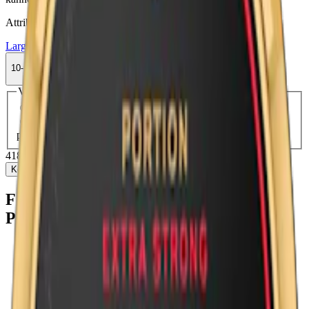
Attribut
Large
Original Portion
Skruf
Snus
Stark
Traditionell
10-pack
418,50 kr
Köp
Välj antal dosor
1-pack
46,90 kr
46,90 kr
/st
10-pack
418,50 kr
41,85 kr
/st
30-pack
1 232,70 kr
41,09 kr
/st
50-
pack
1 998 kr
39,96 kr
/st
418,50 kr
/
10-pack
Köp
Fakta om Skruf No. 28 Starkt
Portionssnus
Varumärke:
Skruf Snus
Tillverkare:
Skruf Snus AB
Snustyp:
original portion