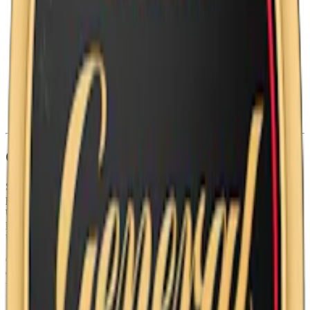
Torrhet:
normal
Styrka
:
starkt snus
Format/storlek:
original/large
Smak:
tobak
/
citrus
Ingredienser:
vatten, salt, tobak, fuktighetsbevarande medel,
surhetsreglerande medel och aromer.
Om Skruf Stark Portion
Skruf No. 28 Stark Portion, tillverkad av Skruf Snus AB, är en
portionssnus med högre styrka som karaktäriseras av sin traditionella
tobakssmak och påtagliga styrka. Med en nikotinnivå på 14,4 mg
per prilla och en nikotinhalt på 1,6% ger detta snus en intensivare
upplevelse.
Grunden för denna blandning är tobakens rena och milda smak, som
erbjuder en diskret men tilltalande rikedom. Bergamottens inslag
tillför en dos fräschör till kompositionen, medan rosenoljan
förmedlar en subtil sötma och en komplexitet.