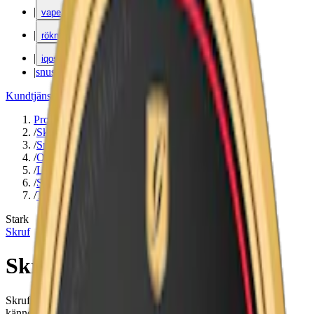
|
vape
|
rökning
|
iqos
|
snuskuriren
Kundtjänst
|
Varumärken
Produkter
/
Skruf
/
Snus
/
Original Portion
/
Large
/
Stark
/
Traditionell
Stark
Skruf
Skruf No. 28 Stark Portion
Skruf No. 28 Stark Portion är en snus med högre styrka, som
kännetecknas av sin tobakssmak och 14,4 mg nikotin per prilla.