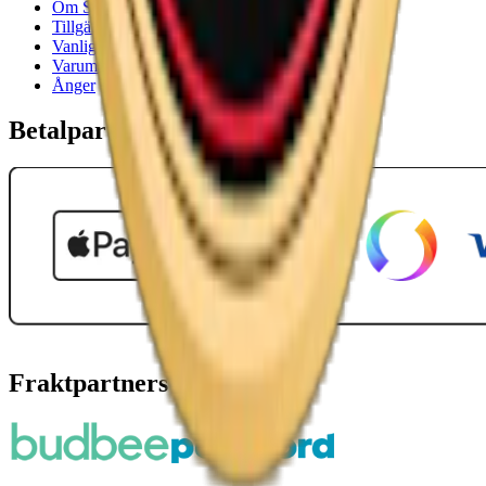
Om Snuset.se
Tillgänglighetsredogörelse
Vanliga frågor
Varumärken
Ånger
Betalpartner
Fraktpartners