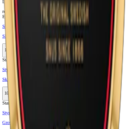
Läs mer om hur du förvarar Skruf No. 28 Stark Portion
här
relaterade produkter
Extra Stark
Styrka Extra Stark · Large
Skruf No. 29 Extra Stark Portion
10-pack
499,50 kr
Köp
Stark
Styrka Stark · Large
Skruf No. 27 Original Portion
10-pack
493,50 kr
Köp
Stark
Styrka Stark · Large
Grov Stark Portion