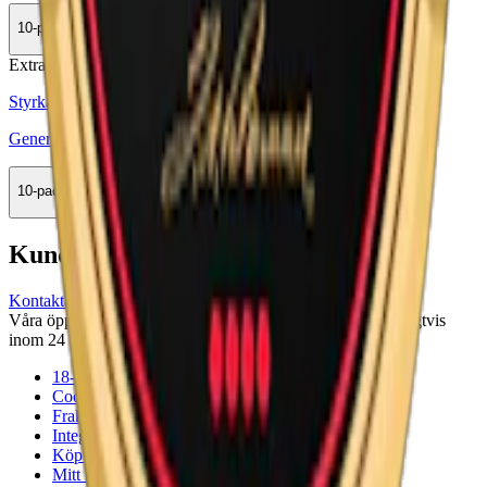
10-pack
479,50 kr
Köp
Extra Stark
Styrka Extra Stark · Large
General Extra Stark Portion
10-pack
444,50 kr
Köp
Kundservice
Kontakta oss
Våra öppettider är: Alla dagar 08:00 - 18:00 Vi svarar vanligtvis
inom 24 timmar på vardagar.
18-årsgräns
Cookiepolicy
Frakt- och leveransvillkor
Integritetspolicy
Köpvillkor
Mitt konto