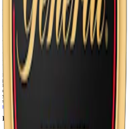
Skruf No. 28 Stark Portion i original-format innehåller24 prillor per
dosa och en vikt på 0,9 g per prilla. Denna produkt, en starkare
variant av Skruf portion, innehåller ingredienser som vatten, salt,
tobak, fuktighetsbevarande medel, surhetsreglerande medel och
aromer.
Skrufs portionssnus finns också i två andra varianter, en mildare och
en starkare: Skruf No. 27 Original Portionssnus samt Skruf No. 29
Extra Stark Portionssnus
Information om varumärket Skruf
Från fabriken i småländska Sävsjö producerar
Skruf Snus AB
premiumprodukter sedan 2003. Skruf Lös och Skruf Fresh No.15
Power Mint representerar företagets engagemang för hög
nikotinstyrka och tydliga smaker.
Knox
och
Smålands Brukssnus
är
ytterligare märken från samma innovativa producent. Idag finns
snuset från Skruf i över 15 varianter, från superlim till
extra starkt
snus
.
Färskt snus