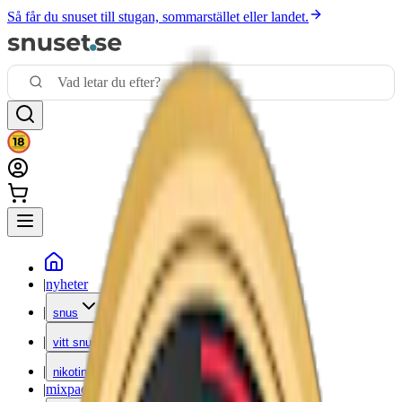
Så får du snuset till stugan, sommarstället eller landet.
|
nyheter
|
snus
|
vitt snus
|
nikotinfritt
|
mixpack