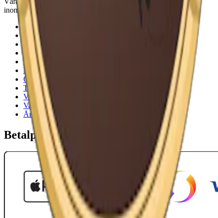
Våra öppettider är: Alla dagar 08:00 - 18:00 Vi svarar vanligtvis
inom 24 timmar på vardagar.
18-årsgräns
Cookiepolicy
Frakt- och leveransvillkor
Integritetspolicy
Köpvillkor
Mitt konto
Om Snuset.se
Tillgänglighetsredogörelse
Vanliga frågor
Varumärken
Ånger
Betalpartner