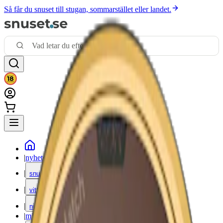
Så får du snuset till stugan, sommarstället eller landet.
|
nyheter
|
snus
|
vitt snus
|
nikotinfritt
|
mixpack