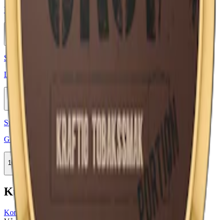
Vårgårda Bärstig White Portion
10-pack
364,50 kr
Köp
Styrka Normal · Large
Lundgrens Original Portion
10-pack
309,90 kr
Köp
Styrka Normal · Large
Grov Portion
10-pack
479,50 kr
Köp
Kundservice
Kontakta oss