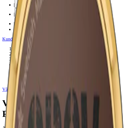
|
vape
|
rökning
|
iqos
|
snuskuriren
Kundtjänst
|
Varumärken
Produkter
/
Vårgårda
/
Snus
/
Original Portion
/
Large
/
Normal
/
Blomma
Vårgårda
Vårgårda Skog Original
Portion
Attribut