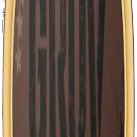
Blomma
Delisted
Enbär
Large
Normal
Original
Portion
Snus
Traditionell
Vårgårda
10-pack
364,50 kr
Slut i lager
Välj antal dosor
1-pack
41,50 kr
41,50 kr
/st
10-pack
364,50 kr
36,45 kr
/st
30-pack
1 087,50 kr
36,25 kr
/st
50-
pack
1 797,50 kr
35,95 kr
/st
364,50 kr
/
10-pack
Slut i lager
relaterade produkter
Styrka Normal · Large
Vårgårda Rustik Vit Portion
10-pack
364,50 kr
Köp
Stark
Styrka Stark · Large