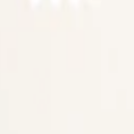
 och normal styrka. 21 prillor per dosa. OBS! Royal Tea har tyvärr utgå