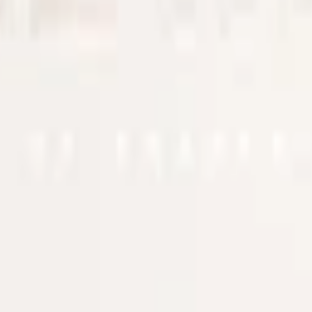
aker som Velo Zesty Elderflower och Velo Winter Chill. Totalt finns 37 
tt snus.
 rätt"