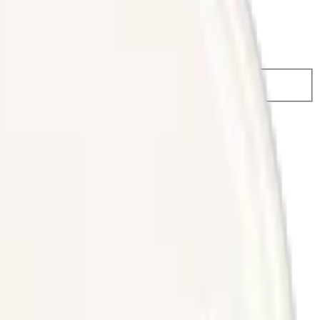
 674,50 kr
33,49 kr
/st