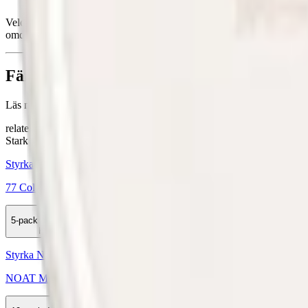
Velo är ett tobaksfritt vitt snus. Velo med ett omfattande utbud av sm
omdöpt till Velo 2022, fortsätter märket att erbjuda innovativt tobaksfri
Färskt vitt snus
Läs mer om hur du förvarar Velo Royal Tea:
"Så förvarar du snuset
relaterade produkter
Stark
Styrka Stark · Slim
77 Cola & Vanilla 3
5-pack
135 kr
Köp
Styrka Normal · Slim
NOAT Matcha 7mg