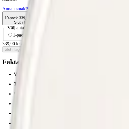
Annan smak
Blomma
Delisted
Normal
Slim
Torr Portion
Velo
Vitt snus
10-pack
339,90 kr
Slut i lager
Välj antal dosor
1-pack
38,90 kr
38,90 kr
/st
5-pack
149,50 kr
29,90 kr
/st
10-
339,90 kr
/
10-pack
Slut i lager
Fakta om Velo Royal Tea Vitt Snus
Varumärke:
Velo
Tillverkare:
BAT (British American Tobacco)
Snustyp:
vitt snus
Torrhet:
normal
Styrka
:
normalstarkt vitt snus
Format/storlek:
slim