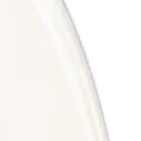
tt. Se ytterligare information nedan.