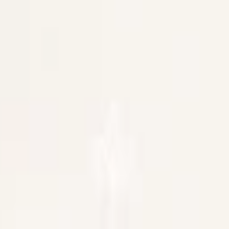
pack
339,90 kr
33,99 kr
/st
30-pack
1 013,70 kr
33,79 kr
/st
50-pack
1