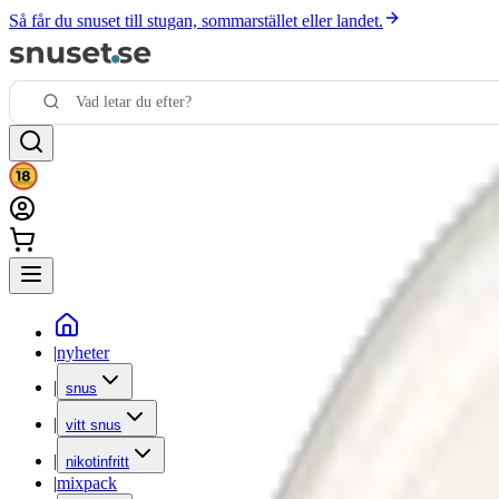
Så får du snuset till stugan, sommarstället eller landet.
|
nyheter
|
snus
|
vitt snus
|
nikotinfritt
|
mixpack