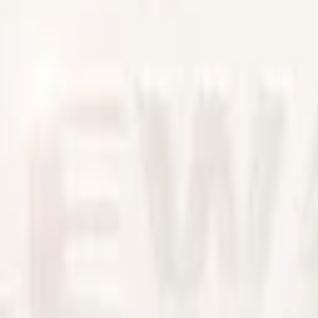
llande ämne.
xylitol (björksocker), nikotin, förtjockningsmedel (E401, natriumalgina
al Tea från Velo är ett tobaksfritt snus har en normal fuktighet med en
ger en nikotininnehåll på 0,86 %. En prilla med normal styrka.
 inte kunna beställas.
eet Tea Mild