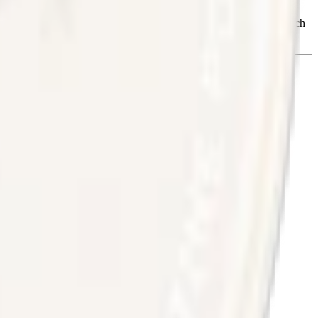
varianter av
vitt snus
från Velo i Sverige. Lanserat som Lyft 2017 och