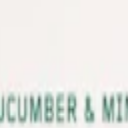
m 24 timmar på vardagar.