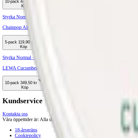
10-pack
449,90 kr
Köp
Styrka Normal · Slim
Chainpop Almond & Vanilla 3
5-pack
119,90 kr
Köp
Styrka Normal · Slim
LEWA Cucumber Mint
10-pack
349,50 kr
Köp
Kundservice
Kontakta oss
Våra öppettider är: Alla dagar 08:00 - 18:00 Vi svarar vanligtvis ino
18-årsgräns
Cookiepolicy