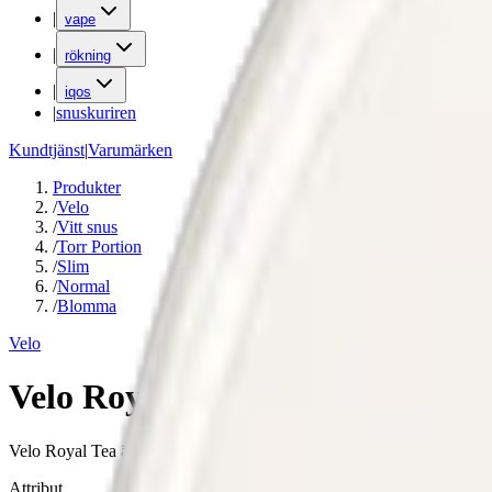
|
vape
|
rökning
|
iqos
|
snuskuriren
Kundtjänst
|
Varumärken
Produkter
/
Velo
/
Vitt snus
/
Torr Portion
/
Slim
/
Normal
/
Blomma
Velo
Velo Royal Tea
Velo Royal Tea är en vitt snus utan tobak med en mild smak av svart te
Attribut