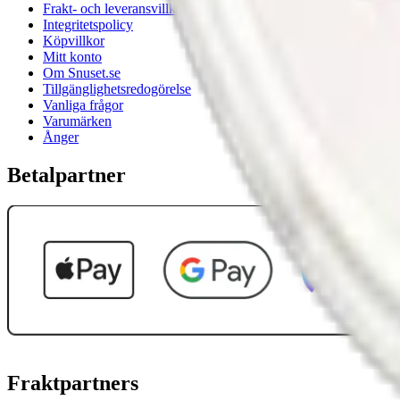
Frakt- och leveransvillkor
Integritetspolicy
Köpvillkor
Mitt konto
Om Snuset.se
Tillgänglighetsredogörelse
Vanliga frågor
Varumärken
Ånger
Betalpartner
Fraktpartners