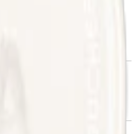
t), surhetsreglerande medel (E500, natriumkarbonater) och
 torrare yta, vilket ger en ihållande upplevelse under hela