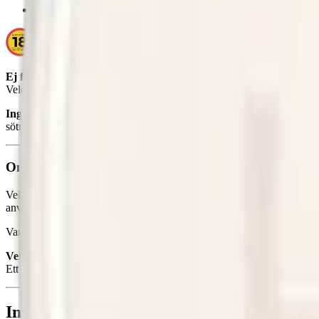
Smak:
blommig/te
Ej för personer under 18 år.
Velo Royal Tea innehåller nikotin som är ett mycket beroendeframka
Ingredienser:
vatten, fyllnadsmedel (E460, cellulosa), salt, aromer, 
sötningsmedel (E950, acesulfam k).
Om Velo Royal Tea
Velo Royal Tea med blommig smak av svart te i en slim nikotinpåse. Roy
användning.
Varje prilla väger 0,7 gram och innehåller 6 milligram nikotin, vilket 
Velo Royal Tea Slim tillverkas inte längre av
BAT
och kan således
Ett alternativ med ett lägre nikotininnehåll och smak av te är: Vid Sw
Information om varumärket Velo