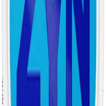
nikotinhalt på 1,93 %. Zyn Menthol Ice Slim 5 är ett starkt
vitt snus
.
Dosan innehåller 21 portioner och nettovikten är 14,7 gram.
Kombinationen av det slimmade formatet och den höga
nikotinmängden gör denna Zyn till ett alternativ för användare som
föredrar en kraftigare nikotinupplevelse. Zyn Menthol Ice Slim 5
ingår i Zyn Menthol Ice-serien som även rymmer en starkare och en
mildare variant av denna Zyn med mintsmak.
Zyn tillverkas av Swedish Match och Philip Morris International.
Zyn snus
är helt tobaksfritt men innehåller nikotin extraherat ur
tobaksplantan. Innehållet i prillorna består av utöver nikotin
växtfibrer, glycerol, stabiliserande ämnen och aromer som
tillsammans bygger både smak och struktur.
Information om varumärket Zyn
Zyn kombinerar unika och tydliga smaker med prillor i flera olika
format. Zyn finns både som miniprilla och som slim portion.
Dosorna är gjorda av biobaserad plast och är tydligt färgkodade för
varje smak. Den uppdaterade dosdesignen, som rullas ut under 2025
med exempel som
Zyn Cool Mint Slim 3
och
Zyn Black Licorice
Mini 2
, gör det lätt att hitta rätt. Zyn finns idag i över 20 varianter,
från mild till
extra starkt vitt snus
.