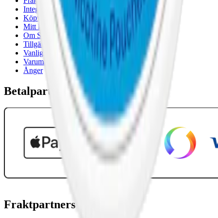
Frakt- och leveransvillkor
Integritetspolicy
Köpvillkor
Mitt konto
Om Snuset.se
Tillgänglighetsredogörelse
Vanliga frågor
Varumärken
Ånger
Betalpartner
Fraktpartners