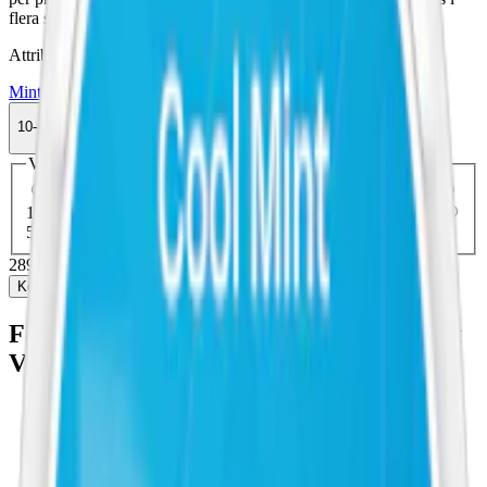
flera styrkor.
Attribut
Mint
Slim
Stark
Torr Portion
Vitt snus
Zyn
10-pack
289,90 kr
Köp
Välj antal dosor
1-pack
33,90 kr
33,90 kr
/st
5-pack
149,75 kr
29,95 kr
/st
10-pack
289,90 kr
28,99 kr
/st
30-pack
863,70 kr
28,79 kr
/st
50-pack
1 424,50 kr
28,49 kr
/st
289,90 kr
/
10-pack
Köp
Fakta om Zyn Menthol Ice Slim 5 Starkt
Vitt Snus
Varumärke:
Zyn
Tillverkare:
Swedish Match
Snustyp:
vitt snus