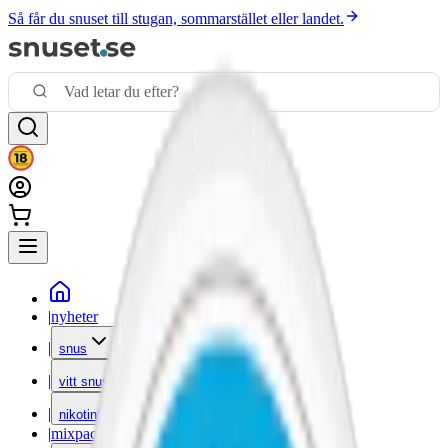
Så får du snuset till stugan, sommarstället eller landet.
|
nyheter
|
snus
|
vitt snus
|
nikotinfritt
|
mixpack