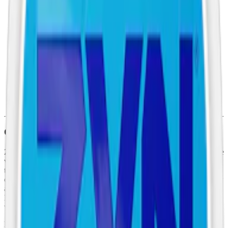
Torrhet:
normal
Styrka
:
starkt vitt snus
Format/storlek:
slim
Smak:
eukalyptus/mentol
Ingredienser:
vatten, cellulosa, glycerol, natriumklorid,
xylitol, natriumkarbonat, vinsyra, propylenglykol,
kalciumklorid, acesulfam k samt smakämnen och nikotin.
Om Zyn Menthol Ice Slim 5
Zyn Menthol Ice Slim 5 lanserades i april 2025 och är en av totalt tre
varianter av Zyn Menthol Ice, ett vitt snus för dig som föredrar en
tydlig mintsmak. Smaken bygger på en kombination av eukalyptus
och mentol som ger en kylande känsla. Prillan är slim, vilket innebär
att prillan är långsmal och designad för att vara diskret under läppen.
Den väger 0,7 gram och är lätt fuktad med en fukthalt på 49,6 %,
vilket ger snabb frisättning av både smak och nikotin.
Nikotininnehållet ligger på 13,5 mg per prilla, vilket motsvarar en