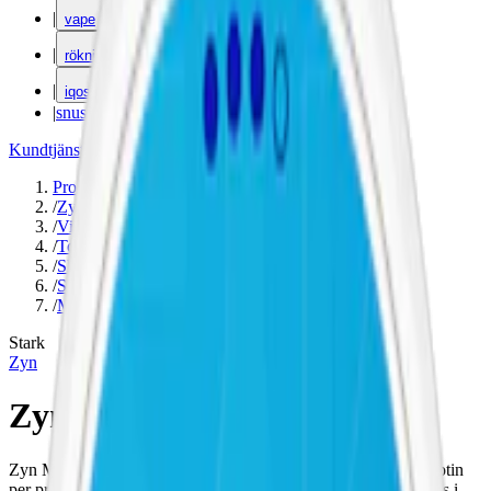
|
vape
|
rökning
|
iqos
|
snuskuriren
Kundtjänst
|
Varumärken
Produkter
/
Zyn
/
Vitt snus
/
Torr Portion
/
Slim
/
Stark
/
Mint
Stark
Zyn
Zyn Menthol Ice Slim 5
Zyn Menthol Ice Slim 5 är ett starkt vitt snus med 13,5 mg nikotin
per prilla och smak av mentol och eukalyptus i slim prilla. Finns i