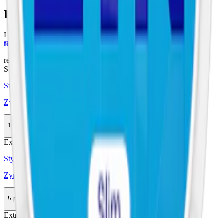
Färskt vitt snus
Läs mer om hur du förvarar Zyn Menthol Ice Slim S5:
"Så
förvarar du snuset rätt"
relaterade produkter
Stark
Styrka Stark · Slim
Zyn Menthol Ice Slim 4
10-pack
289,90 kr
Köp
Extra Stark
Styrka Extra Stark · Slim
Zyn Menthol Ice Slim 6
5-pack
149,50 kr
Köp
Extra Stark