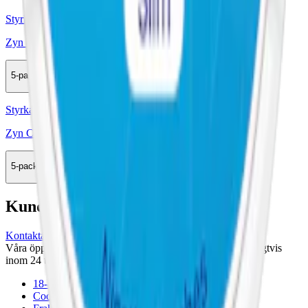
Styrka Extra Stark · Slim
Zyn Cool Mint Ice Slim 6
5-pack
137,90 kr
Köp
Styrka Normal · Slim
Zyn Cool Mint Slim 3
5-pack
159,50 kr
Köp
Kundservice
Kontakta oss
Våra öppettider är: Alla dagar 08:00 - 18:00 Vi svarar vanligtvis
inom 24 timmar på vardagar.
18-årsgräns
Cookiepolicy